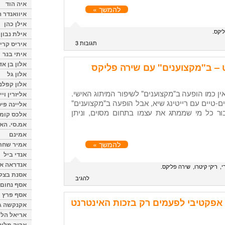
איה הוד
להמשך »
איוואנדר ה
אילן כהן
יקס
אילת נבון
תגובות 3
איריס קרי
איתי בנר
אלון בן א
ט – ב"מקצוענים" עם שירה פליקס
אלון גל
אלון קפלנ
ין כמו הופעה ב"מקצוענים" לשיפור המיתוג האישי.
אליזרין וי
ם-טיים עם רייטינג שיא, אבל הופעה ב"מקצוענים"
אליינה פיט
ן דרך עבור כל מי שממתג את עצמו בתחום מסוים, וניתן
אלכס קומן
אמ.סי. הא
אמינם
להמשך »
אמיר שחר
אנדי ביל
אנדראה או
י
ריקי קיטרו
שירה פליקס
אסנת בצל
להגיב
אסף נחום
אסף פרץ
ה אפקטיבי לפעמים רק בזכות האינטרנט
אקנקשה ג
אריאל הלו
אריה מלינ