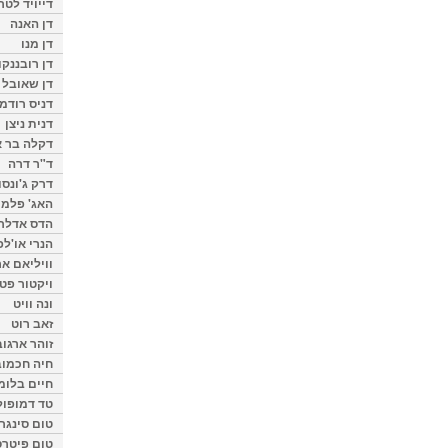
דייויד לטר
דן האנה
דן מנו
דן רובננקו
דן שאובל
דניס רודמן
דנית ניצן
דקלה בר א
ד"ר דרה
דרק ג'ונסו
האג' פלמי
הדס אדלר
הנרי או'לפ
וויליאם א
ויקטור פט
ונה וויט
זאב רוט
זוהר ארגוב
חיה חכמוב
חיים בלומ
טד דמופול
טום סינגר
טום פיטרס