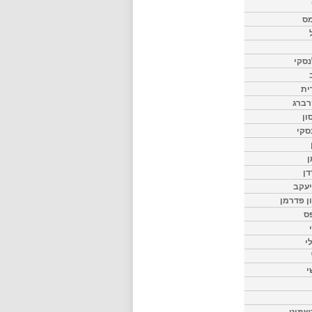
מס
סקי
ית
רברג
ון
סקי
ן
דן
יעקב
ון פדרמן
ס
י
י
שמיט