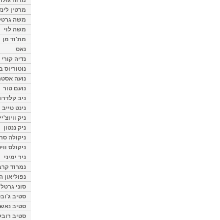
מרטין לינ
משה גרטל
משה לוי
מת'וד מן
נאס
נדיה קורי
נוטוריוס ב
נועה אסטר
נועם טור
ניב קלדרון
נינט טייב
ניק וויוצ'יץ
ניק ננטון
ניקולה סרק
ניקולס ווי
ניר ימיני
נמרוד קרב
נפוליאון ה
סוני גרטל
סטיב ג'וב
סטיב נאש
סטיב רובל