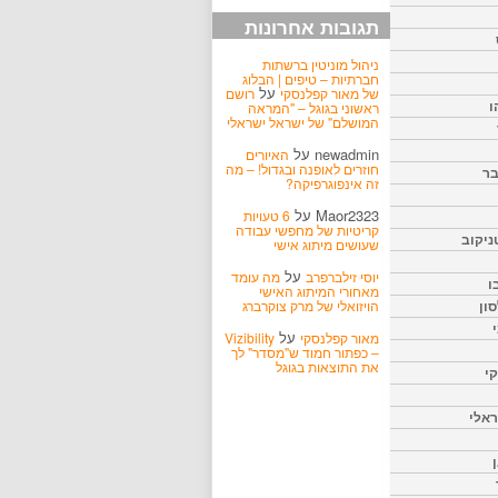
תגובות אחרונות
ניהול מוניטין ברשתות
חברתיות – טיפים | הבלוג
על
של מאור קפלנסקי
רושם
ו
ראשוני בגוגל – "המראה
המושלם" של ישראל ישראלי
newadmin
על
האיורים
חוזרים לאופנה ובגדול! – מה
בר
זה אינפוגרפיקה?
Maor2323
על
6 טעויות
קריטיות של מחפשי עבודה
ניקוב
שעושים מיתוג אישי
על
יוסי זילברפרב
מה עומד
ו
מאחורי המיתוג האישי
הויזואלי של מרק צוקרברג
ון
על
מאור קפלנסקי
Vizibility
– כפתור חמוד ש"מסדר" לך
את התוצאות בגוגל
קי
אלי