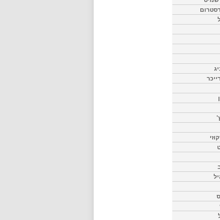
דסטרום
יג
ייכר
'
וזי
ט
יל
ס