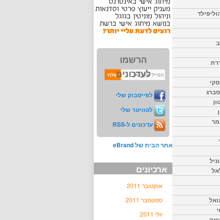
וליפילד
ב
הרשמו
דרת
לעדכונים
סקי
יסברג
לפייסבוק שלי
ון
לטוויטר שלי
מר
עדכונים ל-RSS
אתר הבית של eBrand
ניל
ארכיונים
אל
אוקטובר 2011
ואל
ספטמבר 2011
י
יולי 2011
יאק