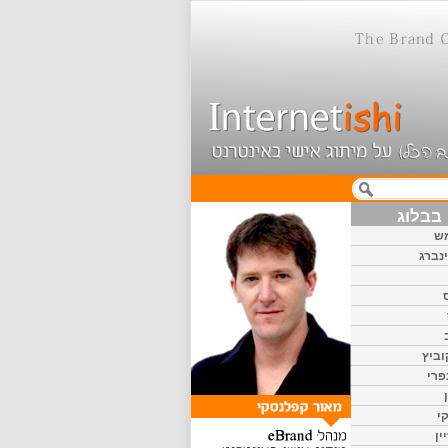
בבלוג
ש
נברג
וביץ
פרי
י
ין