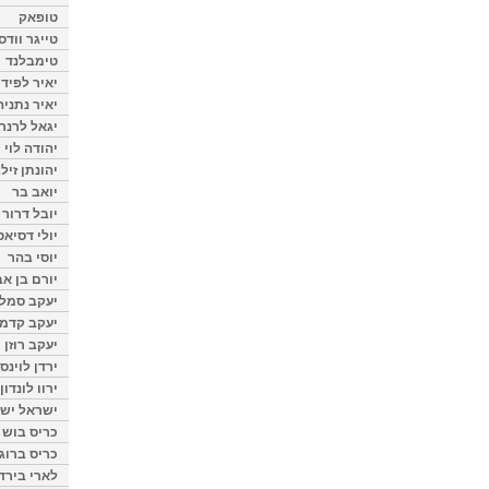
טופאק
טייגר וודס
טימבלנד
יאיר לפיד
יאיר נתניה
יגאל לרנר
יהודה לוי
יהונתן זיל
יואב בר
יובל דרור
יולי דסיאט
יוסי בהר
יורם בן אב
יעקב סמלס
יעקב קדמי
יעקב רוזן
ירדן לוינס
ירוו לונדון
ישראל ישר
כריס בוש
כריס ברוגן
לארי בירד