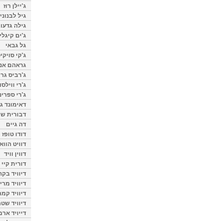
ג'יילן רוז
גיל לבנוני
גילה גדעון
ג'ים קיגלי
גל גבאי
ג'קי סויקי
גראהם אנת
ג'רביס גרי
ג'רי ווילסו
ג'רי ספרינ
דאימונד ג'
דבורית שר
דה גיים
דודו טופז
דוויט הווא
דווין וויד
דורית קיי
דיוויד בק
דיוויד מרי
דיוויד קמר
דיוויד שטר
דייויד ארמ