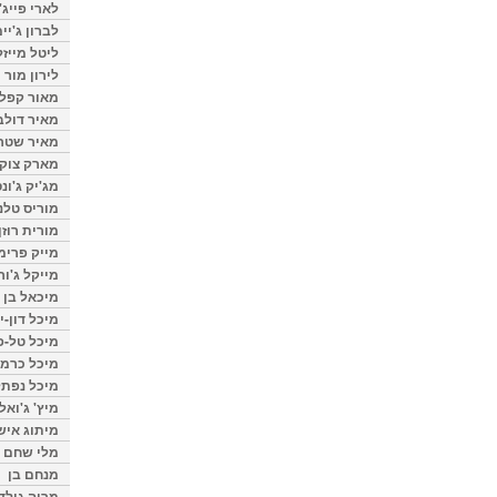
לארי פייג'
לברון ג'יי
ליטל מייזל
לירון מור
מאור קפלנ
מאיר דולב
מאיר שטר
מארק צוק
מג'יק ג'ונס
מוריס טלנ
מורית רוזן
מייק פרימ
מייקל ג'ור
מיכאל בן 
מיכל דון-י
מיכל טל-פ
מיכל כרמי
מיכל נפתל
מיץ' ג'ואל
מיתוג איש
מלי שחם
מנחם בן
מרוה גולד