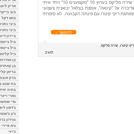
התארחתי היום בתוכניתה של שירה פליקס בערוץ 10 "מקצוענים 10" ויחד איתי
אריק ליונג
שדיברה על "קינאה", אוסנת בצלאל יבואנית צעצועי
בוב בייקר
ותגת ריקי קיטרו עם פינתה הקבועה. לא סיפרתי
בועז דקל
ביבי נתניה
ביבי נתניה
להמשך »
ביירון דיוו
ביל גייטס
יקי קיטרו
שירה פליקס
ביל גייטס
להגיב
ביל קלינטו
בן אנדרווד
בן קאתרס
בריאן קליי
ברק אובמ
בת שבע מל
בתיה יחיד
גארי ויינר
גדי שמשון
ג'דסון ליפ
ג'ון ג'אנט
גורדון ברא
גיא פיירי
ג'ייזי