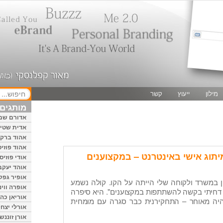
מילון
ייעוץ
קשר
מותגים 
אדורם שמ
אדית שטיי
אהוד ברק
אהוד פוזיס
מיתוג אישי באינטרנט – במקצוענים
אודי פוזיס
אוהד יעקב
אופיר גפק
ן במשרד ולקוחה שלי הייתה על הקו. קולה נשמע
אופרה ווינ
 דחיתי בקשה להשתתפות במקצוענים". היא סיפרה
אוריאן כהן
יה מאוחר – התחקירנית כבר סגרה עם מומחית
אורלי יצחק
אורן זוננשי