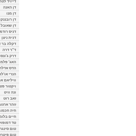
דייויד לטר
דן האנה
דן מנו
דן רובננקו
דן שאובל
דניס רודמן
דנית ניצן
דקלה בר א
ד"ר דרה
דרק ג'ונסו
האג' פלמי
הדס אדלר
הנרי או'לפ
וויליאם א
ויקטור פט
ונה וויט
זאב רוט
זוהר ארגוב
חיה חכמוב
חיים בלומ
טד דמופול
טום סינגר
טום פיטרס