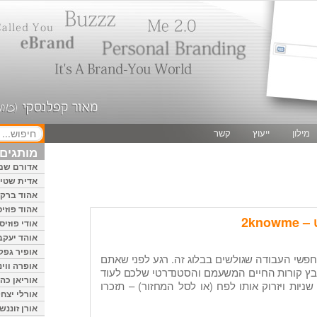
מילון
ייעוץ
קשר
מותגים 
אדורם שמ
אדית שטיי
אהוד ברק
אהוד פוזיס
2kn
אודי פוזיס
אוהד יעקב
אופיר גפק
חפשי העבודה שגולשים בבלוג זה. רגע לפני שאתם
אופרה ווינ
חים את קובץ קורות החיים המשעמם והסטנדרטי שלכם לעוד
אוריאן כהן
שניות ויזרוק אותו לפח (או לסל המחזור) – תזכרו
אורלי יצחק
אורן זוננשי