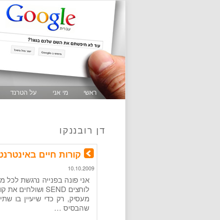
ראשי
מי אני
על הטרנד
דן רובננקו
קורות חיים באינטרנט – owme
10.10.2009
אני פונה בפנייה נרגשת לכל מ
לוחצים SEND ושול
מעסיק, רק כדי שיעיין בו שתי 
שהבסיס …