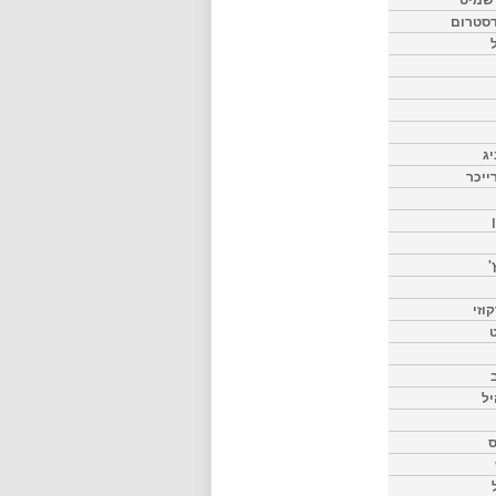
דסטרום
יג
ייכר
'
וזי
ט
יל
ס