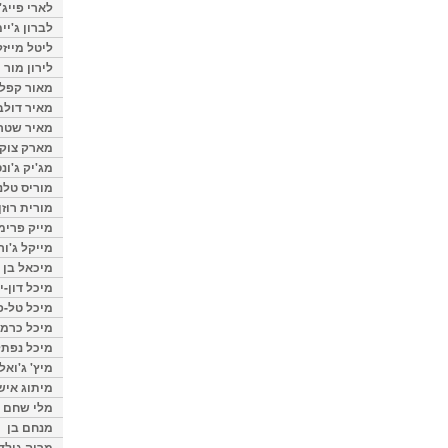
לארי פייג'
לברון ג'יי
ליטל מייזל
לירון מור
מאור קפלנ
מאיר דולב
מאיר שטר
מארק צוק
מג'יק ג'ונס
מוריס טלנ
מורית רוזן
מייק פרימ
מייקל ג'ור
מיכאל בן 
מיכל דון-י
מיכל טל-פ
מיכל כרמי
מיכל נפתל
מיץ' ג'ואל
מיתוג איש
מלי שחם
מנחם בן
מרוה גולד