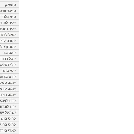
טופאק
טייגר וודס
טימבלנד
יאיר לפיד
יאיר נתניה
יגאל לרנר
יהודה לוי
יהונתן זיל
יואב בר
יובל דרור
יולי דסיאט
יוסי בהר
יורם בן אב
יעקב סמלס
יעקב קדמי
יעקב רוזן
ירדן לוינס
ירוו לונדון
ישראל ישר
כריס בוש
כריס ברוגן
לארי בירד