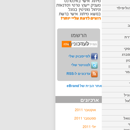
וליפילד
ב
הרשמו
דרת
לעדכונים
סקי
יסברג
לפייסבוק שלי
ון
לטוויטר שלי
מר
עדכונים ל-RSS
אתר הבית של eBrand
ניל
ארכיונים
אל
אוקטובר 2011
ואל
ספטמבר 2011
י
יולי 2011
יאק