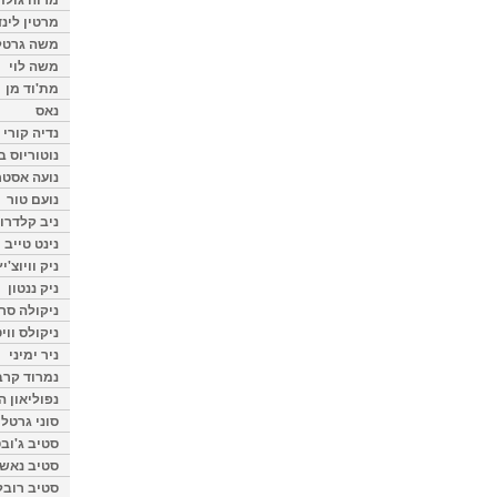
מרטין לינ
משה גרטל
משה לוי
מת'וד מן
נאס
נדיה קורי
נוטוריוס ב
נועה אסטר
נועם טור
ניב קלדרון
נינט טייב
ניק וויוצ'יץ
ניק ננטון
ניקולה סרק
ניקולס ווי
ניר ימיני
נמרוד קרב
נפוליאון ה
סוני גרטל
סטיב ג'וב
סטיב נאש
סטיב רובל