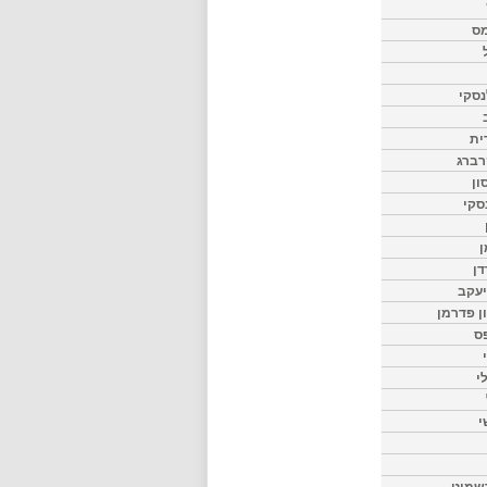
מס
סקי
ית
רברג
ון
סקי
ן
דן
יעקב
ון פדרמן
ס
י
י
שמיט