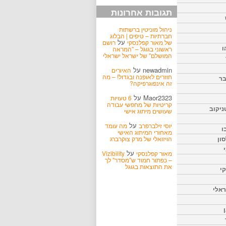
תגובות אחרונות
ניהול מוניטין ברשתות
חברתיות – טיפים | הבלוג
על
של מאור קפלנסקי
רושם
ו
ראשוני בגוגל – "המראה
המושלם" של ישראל ישראלי
newadmin
על
האיורים
חוזרים לאופנה ובגדול! – מה
בר
זה אינפוגרפיקה?
Maor2323
על
6 טעויות
קריטיות של מחפשי עבודה
ניקוב
שעושים מיתוג אישי
על
יוסי זילברפרב
מה עומד
ו
מאחורי המיתוג האישי
הויזואלי של מרק צוקרברג
ון
על
מאור קפלנסקי
Vizibility
– כפתור חמוד ש"מסדר" לך
את התוצאות בגוגל
קי
אלי