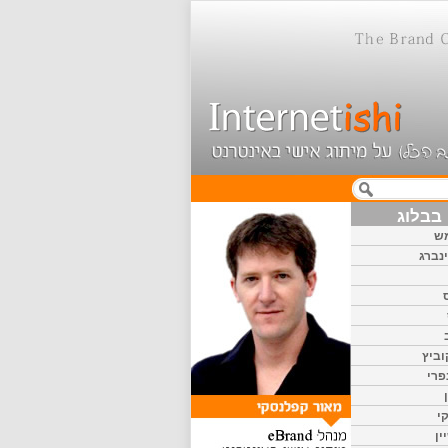
בבלוג
ש
נברג
וביץ
פרי
י
ין