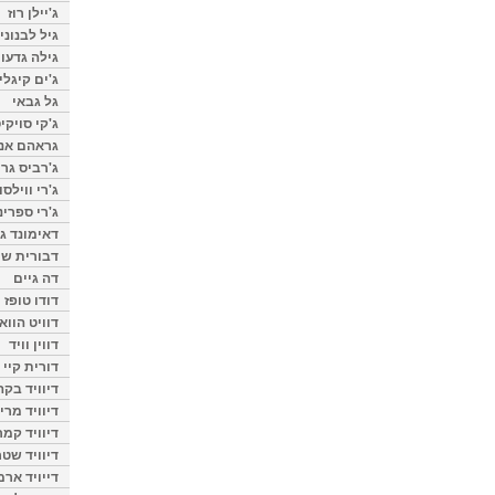
ג'יילן רוז
גיל לבנוני
גילה גדעון
ג'ים קיגלי
גל גבאי
ג'קי סויקי
גראהם אנת
ג'רביס גרי
ג'רי ווילסו
ג'רי ספרינ
דאימונד ג'
דבורית שר
דה גיים
דודו טופז
דוויט הווא
דווין וויד
דורית קיי
דיוויד בק
דיוויד מרי
דיוויד קמר
דיוויד שטר
דייויד ארמ