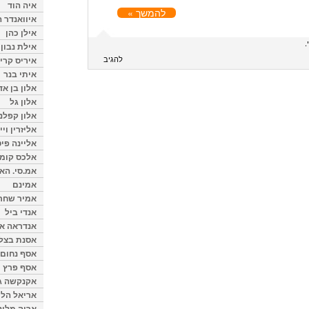
איה הוד
להמשך »
איוואנדר ה
אילן כהן
אילת נבון
להגיב
איריס קרי
איתי בנר
אלון בן א
אלון גל
אלון קפלנ
אליזרין וי
אליינה פיט
אלכס קומן
אמ.סי. הא
אמינם
אמיר שחר
אנדי ביל
אנדראה או
אסנת בצל
אסף נחום
אסף פרץ
אקנקשה ג
אריאל הלו
אריה מלינ