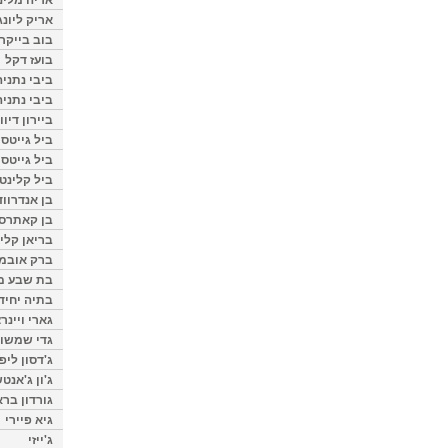
אריק ליונג
בוב בייקר
בועז דקל
ביבי נתניה
ביבי נתניה
ביירון דיוו
ביל גייטס
ביל גייטס
ביל קלינטו
בן אנדרווד
בן קאתרס
בריאן קליי
ברק אובמ
בת שבע מל
בתיה יחיד
גארי ויינר
גדי שמשון
ג'דסון ליפ
ג'ון ג'אנט
גורדון ברא
גיא פיירי
ג'ייזי