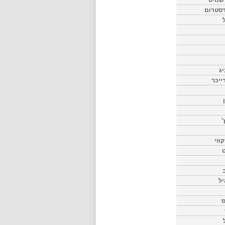
דסטרום
יג
ייכר
'
וזי
ט
יל
ס