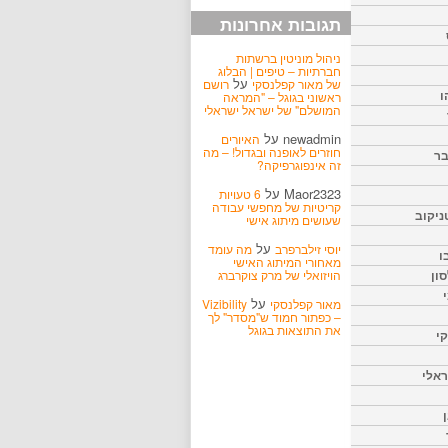
תגובות אחרונות
ניהול מוניטין ברשתות
חברתיות – טיפים | הבלוג
על
של מאור קפלנסקי
רושם
ו
ראשוני בגוגל – "המראה
המושלם" של ישראל ישראלי
newadmin
על
האיורים
חוזרים לאופנה ובגדול! – מה
בר
זה אינפוגרפיקה?
Maor2323
על
6 טעויות
קריטיות של מחפשי עבודה
ניקוב
שעושים מיתוג אישי
על
יוסי זילברפרב
מה עומד
ו
מאחורי המיתוג האישי
הויזואלי של מרק צוקרברג
ון
על
מאור קפלנסקי
Vizibility
– כפתור חמוד ש"מסדר" לך
את התוצאות בגוגל
קי
אלי