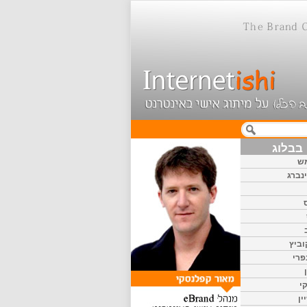
בבלוג
ש
נברג
וביץ
פרי
י
ין