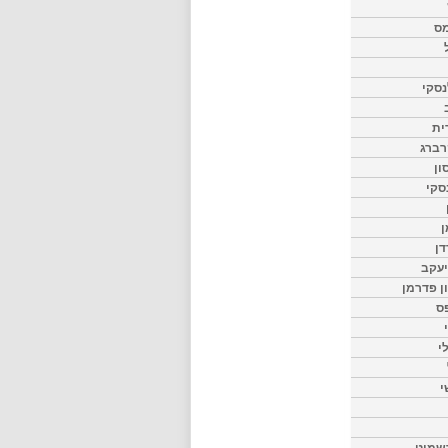
מס
סקי
ית
רברג
ון
סקי
ן
דן
יעקב
ון פדרמן
ס
י
י
שמיט