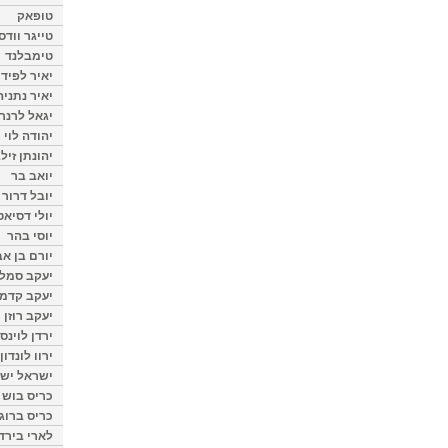
טופאק
טייגר וודס
טימבלנד
יאיר לפיד
יאיר נתניה
יגאל לרנר
יהודה לוי
יהונתן זיל
יואב בר
יובל דרור
יולי דסיאט
יוסי בהר
יורם בן אב
יעקב סמלס
יעקב קדמי
יעקב רוזן
ירדן לוינס
ירוו לונדון
ישראל ישר
כריס בוש
כריס ברוגן
לארי בירד