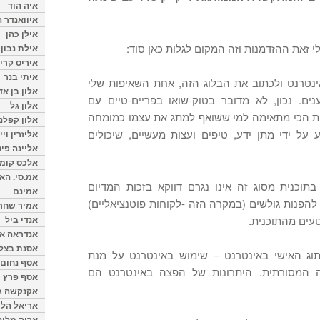
איה הוד
איוואנדר ה
אילן כהן
לי זאת ההזדמנות וזה המקום לגלות כאן סוד:
אילת נבון
איריס קרי
איתי בנר
טרנט ולכתוב את הבלוג הזה, אחת השאיפות שלי
אלון בן א
ים. נכון, לא מדובר בטוק-שואו בפריים-טיים עם
אלון גל
נית הכי מתאימה למי ששואף למתג את עצמו כמומחה
אלון קפלנ
על ידי מתן ידע, טיפים ועצות מעשיים, שיכולים
אליזרין וי
אליינה פיט
אלכס קומן
אמ.סי. הא
תוכנית מסוג זה אינו נגרם דווקא בזכות המדיום
אמינם
ן להפנות גולשים (במקרה הזה -לקוחות פוטנציאליים)
אמיר שחר
טעים מהתוכנית.
אנדי ביל
אנדראה או
אסנת בצל
וג האישי באינטרנט – שימוש באינטרנט על מנת
אסף נחום
 המסורתית. היתרונות של הפצה באינטרנט הם
אסף פרץ
אקנקשה ג
אריאל הלו
אריה מלינ