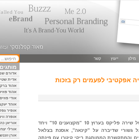
מילון
ייעוץ
קשר
מותגים 
אדורם שמ
זיה אפקטיבי לפעמים רק בזכות
אדית שטיי
אהוד ברק
אהוד פוזיס
אודי פוזיס
אוהד יעקב
אופיר גפק
אופרה ווינ
התארחתי היום בתוכניתה של שירה פליקס בערוץ 10 "מקצוענים 10" ויחד
אוריאן כהן
אורלי יצחק
ל גשורי שדיברה על "קינאה", אוסנת בצלאל
אורן זוננשי
יים והמתקשרת הממותגת ריקי קיטרו עם פינתה