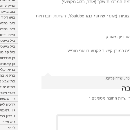
אריק ליונג
בוב בייקר
2. להפיץ אותו בפלטפורמות חיצוניות (אתרי שיתוף כמו Youtube, רשתות חברתיות
בועז דקל
ביבי נתניה
ביבי נתניה
ביירון דיוו
ביל גייטס
ביל גייטס
 כמובן קישור לקטע בו אני מופיע.
ביל קלינטו
בן אנדרווד
בן קאתרס
בריאן קליי
ברק אובמ
טרו
שירה פליקס
בת שבע מל
בה
בתיה יחיד
גארי ויינר
.
שדות החובה מסומנים
*
גדי שמשון
ג'דסון ליפ
ג'ון ג'אנט
גורדון ברא
גיא פיירי
ג'ייזי