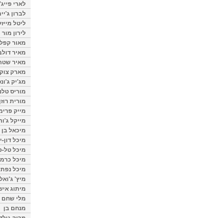
לארי פייג'
לברון ג'יי
ליטל מייזל
לירון מור
מאור קפלנ
מאיר דולב
מאיר שטר
מארק צוק
מג'יק ג'ונס
מוריס טלנ
מורית רוזן
מייק פרימ
מייקל ג'ור
מיכאל בן 
מיכל דון-י
מיכל טל-פ
מיכל כרמי
מיכל נפתל
מיץ' ג'ואל
מיתוג איש
מלי שחם
מנחם בן
מרוה גולד