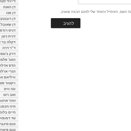
דייויד לטר
דן האנה
ת השם, האימייל והאתר שלי לפעם הבאה שאגיב.
דן מנו
דן רובננקו
דן שאובל
דניס רודמן
דנית ניצן
דקלה בר א
ד"ר דרה
דרק ג'ונסו
האג' פלמי
הדס אדלר
הנרי או'לפ
וויליאם א
ויקטור פט
ונה וויט
זאב רוט
זוהר ארגוב
חיה חכמוב
חיים בלומ
טד דמופול
טום סינגר
טום פיטרס