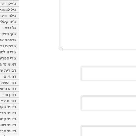
ג'יילן רוז
גיל לבנוני
גילה גדעון
ג'ים קיגלי
גל גבאי
ג'קי סויקי
גראהם אנת
ג'רביס גרי
ג'רי ווילסו
ג'רי ספרינ
דאימונד ג'
דבורית שר
דה גיים
דודו טופז
דוויט הווא
דווין וויד
דורית קיי
דיוויד בק
דיוויד מרי
דיוויד קמר
דיוויד שטר
דייויד ארמ