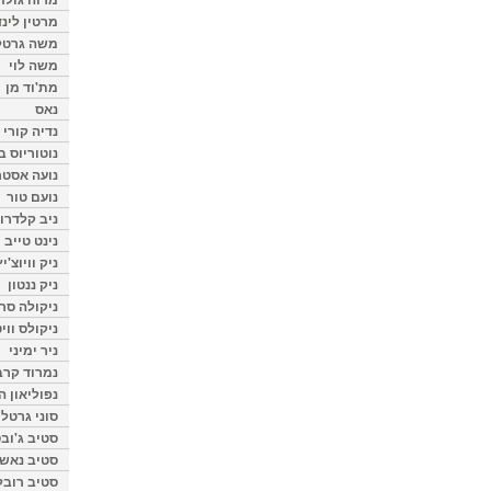
מרטין לינ
משה גרטל
משה לוי
מת'וד מן
נאס
נדיה קורי
נוטוריוס ב
נועה אסטר
נועם טור
ניב קלדרון
נינט טייב
ניק וויוצ'יץ
ניק ננטון
ניקולה סרק
ניקולס ווי
ניר ימיני
נמרוד קרב
נפוליאון ה
סוני גרטל
סטיב ג'וב
סטיב נאש
סטיב רובל