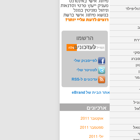
וליפילד
ב
הרשמו
דרת
לעדכונים
סקי
יסברג
לפייסבוק שלי
ון
לטוויטר שלי
מר
עדכונים ל-RSS
אתר הבית של eBrand
ניל
ארכיונים
אל
אוקטובר 2011
ואל
ספטמבר 2011
י
יולי 2011
יאק