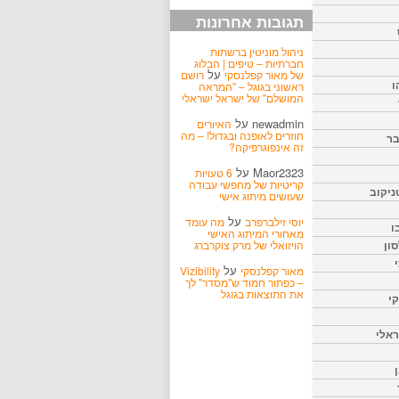
תגובות אחרונות
ניהול מוניטין ברשתות
חברתיות – טיפים | הבלוג
על
של מאור קפלנסקי
רושם
ו
ראשוני בגוגל – "המראה
המושלם" של ישראל ישראלי
newadmin
על
האיורים
חוזרים לאופנה ובגדול! – מה
בר
זה אינפוגרפיקה?
Maor2323
על
6 טעויות
קריטיות של מחפשי עבודה
ניקוב
שעושים מיתוג אישי
על
יוסי זילברפרב
מה עומד
ו
מאחורי המיתוג האישי
הויזואלי של מרק צוקרברג
ון
על
מאור קפלנסקי
Vizibility
– כפתור חמוד ש"מסדר" לך
את התוצאות בגוגל
קי
אלי