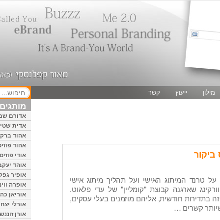
מילון
ייעוץ
קשר
מותגים 
אדורם שמ
אדית שטיי
אהוד ברק
אהוד פוזיס
 ביקור
אודי פוזיס
אוהד יעקב
אופיר גפק
 על טרנד המיתוג האישי ועל תהליך מיתוג אישי
אופרה ווינ
קינג שארגנה קבוצת "קומליין" של עדי פלאוט.
אוריאן כהן
 זה בתדירות חודשית, אליהם מוזמנים בעלי עסקים,
אורלי יצחק
יותר קשרים …
אורן זוננשי