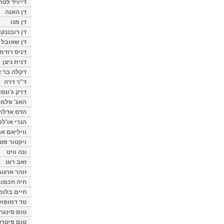
דייויד לטר
דן האנה
דן מנו
דן רובננקו
דן שאובל
דניס רודמן
דנית ניצן
דקלה בר א
ד"ר דרה
דרק ג'ונסו
האג' פלמי
הדס אדלר
הנרי או'לפ
וויליאם א
ויקטור פט
ונה וויט
זאב רוט
זוהר ארגוב
חיה חכמוב
חיים בלומ
טד דמופול
טום סינגר
טום פיטרס