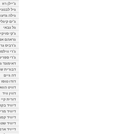
ג'יילן רוז
גיל לבנוני
גילה גדעון
ג'ים קיגלי
גל גבאי
ג'קי סויקי
גראהם אנת
ג'רביס גרי
ג'רי ווילסו
ג'רי ספרינ
דאימונד ג'
דבורית שר
דה גיים
דודו טופז
דוויט הווא
דווין וויד
דורית קיי
דיוויד בק
דיוויד מרי
דיוויד קמר
דיוויד שטר
דייויד ארמ