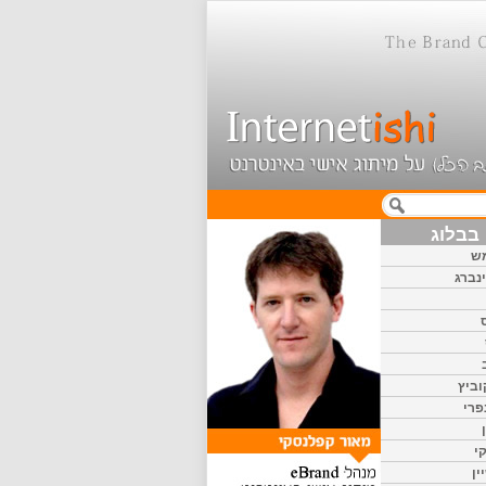
בבלוג
ש
נברג
וביץ
פרי
י
ין