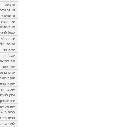
טופאק
טייגר וודס
טימבלנד
יאיר לפיד
יאיר נתניה
יגאל לרנר
יהודה לוי
יהונתן זיל
יואב בר
יובל דרור
יולי דסיאט
יוסי בהר
יורם בן אב
יעקב סמלס
יעקב קדמי
יעקב רוזן
ירדן לוינס
ירוו לונדון
ישראל ישר
כריס בוש
כריס ברוגן
לארי בירד