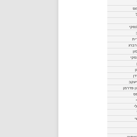
מס
סקי
ית
רברג
ון
סקי
ן
דן
יעקב
ון פדרמן
ס
י
י
שמיט