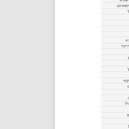
דסטרום
יג
ייכר
'
וזי
ט
יל
ס