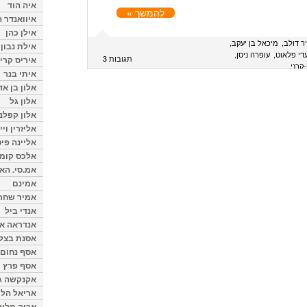
איה הוד
להמשך »
איוואנדר ה
אילן כהן
ר דולב
מיכאל בן יעקב
אילת נבון
די פלאוט
עופרה ניסן
תגובות 3
איריס קרי
-קרני
איתי בנר
אלון בן א
אלון גל
אלון קפלנ
אליזרין וי
אליינה פיט
אלכס קומן
אמ.סי. הא
אמינם
אמיר שחר
אנדי ביל
אנדראה או
אסנת בצל
אסף נחום
אסף פרץ
אקנקשה ג
אריאל הלו
אריה מלינ