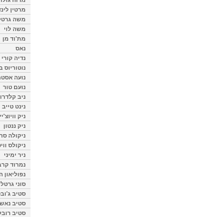
מרטין לינ
משה גרטל
משה לוי
מת'וד מן
נאס
נדיה קורי
נוטוריוס ב
נועה אסטר
נועם טור
ניב קלדרון
נינט טייב
ניק וויוצ'יץ
ניק ננטון
ניקולה סרק
ניקולס ווי
ניר ימיני
נמרוד קרב
נפוליאון ה
סוני גרטל
סטיב ג'וב
סטיב נאש
סטיב רובל