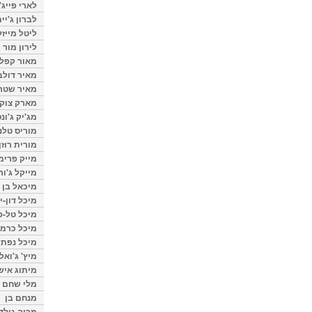
לארי פייג'
לברון ג'יי
ליטל מייזל
לירון מור
מאור קפלנ
מאיר דולב
מאיר שטר
מארק צוק
מג'יק ג'ונס
מוריס טלנ
מורית רוזן
מייק פרימ
מייקל ג'ור
מיכאל בן 
מיכל דון-י
מיכל טל-פ
מיכל כרמי
מיכל נפתל
מיץ' ג'ואל
מיתוג איש
מלי שחם
מנחם בן
מרוה גולד