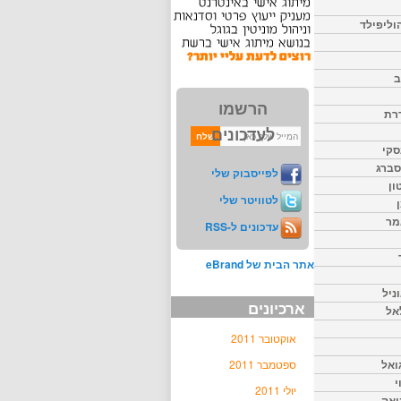
וליפילד
ב
הרשמו
דרת
לעדכונים
סקי
יסברג
לפייסבוק שלי
ון
לטוויטר שלי
מר
עדכונים ל-RSS
אתר הבית של eBrand
ניל
ארכיונים
אל
אוקטובר 2011
ואל
ספטמבר 2011
י
יולי 2011
יאק