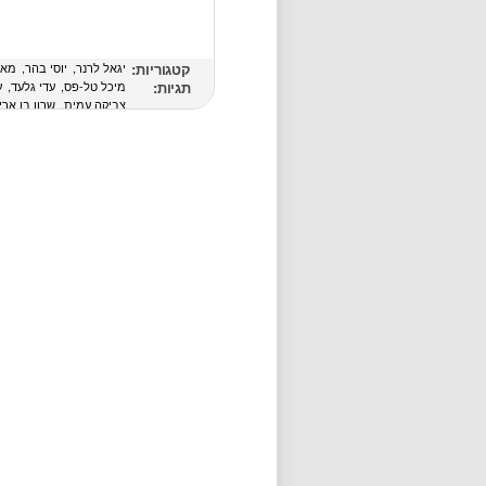
קטגוריות:
יגאל לרנר
יוסי בהר
מאי
תגיות:
מיכל טל-פס
עדי גלעד
ע
צביקה עמית
שרון בן ארי