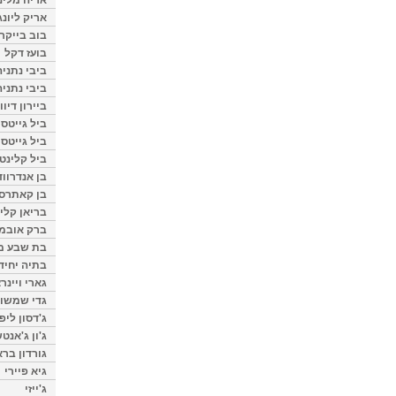
אריק ליונג
בוב בייקר
בועז דקל
ביבי נתניה
ביבי נתניה
ביירון דיוו
ביל גייטס
ביל גייטס
ביל קלינטו
בן אנדרווד
בן קאתרס
בריאן קליי
ברק אובמ
בת שבע מל
בתיה יחיד
גארי ויינר
גדי שמשון
ג'דסון ליפ
ג'ון ג'אנט
גורדון ברא
גיא פיירי
ג'ייזי