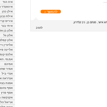
 …
איה הוד
איוואנדר ה
אילן כהן
להמשך »
אילת נבון
איריס קרי
וג אישי
מנחם בן
ניב קלדרון
איתי בנר
להגיב
אלון בן א
אלון גל
אלון קפלנ
אליזרין וי
אליינה פיט
אלכס קומן
אמ.סי. הא
אמינם
אמיר שחר
אנדי ביל
אנדראה או
אסנת בצל
אסף נחום
אסף פרץ
אקנקשה ג
אריאל הלו
אריה מלינ