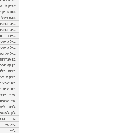
אריק ליונג
בוב בייקר
בועז דקל
ביבי נתניה
ביבי נתניה
ביירון דיוו
ביל גייטס
ביל גייטס
ביל קלינטו
בן אנדרווד
בן קאתרס
בריאן קליי
ברק אובמ
בת שבע מל
בתיה יחיד
גארי ויינר
גדי שמשון
ג'דסון ליפ
ג'ון ג'אנט
גורדון ברא
גיא פיירי
ג'ייזי