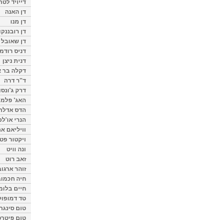
דייויד לטר
דן האנה
דן מנו
דן רובננקו
דן שאובל
דניס רודמן
דנית ניצן
דקלה בר א
ד"ר דרה
דרק ג'ונסו
האג' פלמי
הדס אדלר
הנרי או'לפ
וויליאם א
ויקטור פט
ונה וויט
זאב רוט
זוהר ארגוב
חיה חכמוב
חיים בלומ
טד דמופול
טום סינגר
טום פיטרס