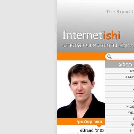
בבלוג
ש
נברג
וביץ
פרי
י
ין