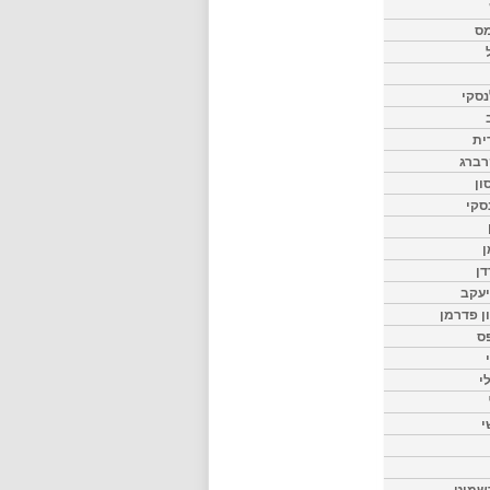
מס
סקי
ית
רברג
ון
סקי
ן
דן
יעקב
ון פדרמן
ס
י
י
שמיט