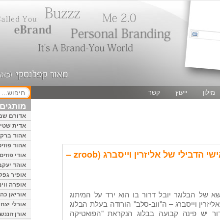
מילון
ייעוץ
קשר
מותגים 
אדורם שמ
אדית שטיי
אהוד ברק
אהוד פוזיס
יובל דרור והמיתוג האישי הדבילי של אליזרין וייסברג (zroob –
אודי פוזיס
אוהד יעקב
אופיר גפק
אופרה ווינ
של הבלוגר יובל דרור בו הוא ירד על המיתוג
אוריאן כהן
ZR הלא היא אליזרין וייסברג – ה"ווב-סלב" הורודה בעלת הבלוג
אורלי יצחק
 ZROOB.COM. לדרור יש פינה קבועה בבלוג הנקראת "הפואטיקה
אורן זוננשי