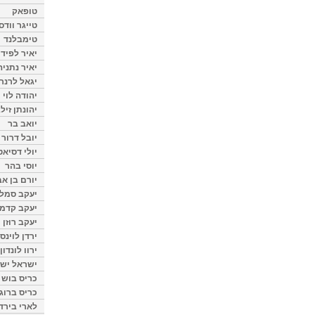
טופאק
טייגר וודס
טימבלנד
יאיר לפיד
יאיר נתניה
יגאל לרנר
יהודה לוי
יהונתן זיל
יואב בר
יובל דרור
יולי דסיאט
יוסי בהר
יורם בן אב
יעקב סמלס
יעקב קדמי
יעקב רוזן
ירדן לוינס
ירוו לונדון
ישראל ישר
כריס בוש
כריס ברוגן
לארי בירד