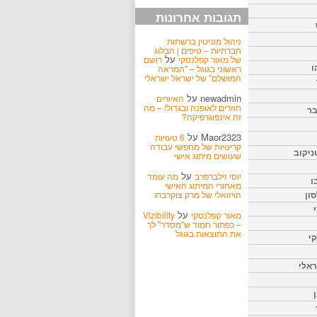
תגובות אחרונות
ניהול מוניטין ברשתות
חברתיות – טיפים | הבלוג
על
של מאור קפלנסקי
רושם
ו
ראשוני בגוגל – "המראה
המושלם" של ישראל ישראלי
newadmin
על
האיורים
חוזרים לאופנה ובגדול! – מה
בר
זה אינפוגרפיקה?
Maor2323
על
6 טעויות
קריטיות של מחפשי עבודה
ניקוב
שעושים מיתוג אישי
על
יוסי זילברפרב
מה עומד
ו
מאחורי המיתוג האישי
הויזואלי של מרק צוקרברג
ון
על
מאור קפלנסקי
Vizibility
– כפתור חמוד ש"מסדר" לך
את התוצאות בגוגל
קי
אלי