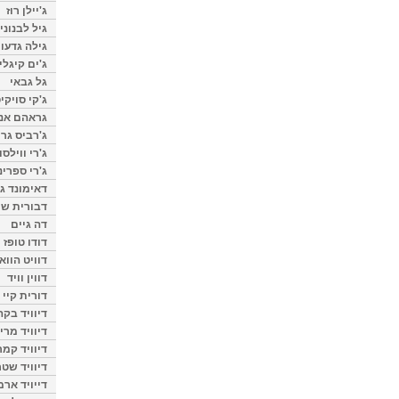
ג'יילן רוז
גיל לבנוני
גילה גדעון
ג'ים קיגלי
גל גבאי
ג'קי סויקי
גראהם אנת
ג'רביס גרי
ג'רי ווילסו
ג'רי ספרינ
דאימונד ג'
דבורית שר
דה גיים
דודו טופז
דוויט הווא
דווין וויד
דורית קיי
דיוויד בק
דיוויד מרי
דיוויד קמר
דיוויד שטר
דייויד ארמ