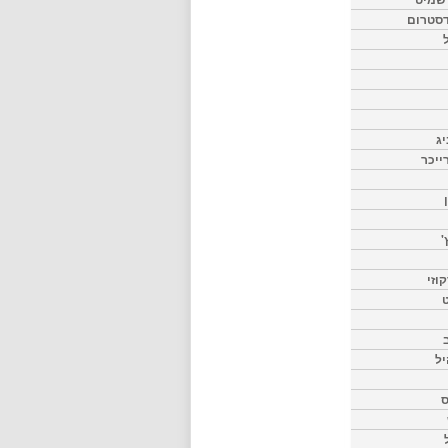
דסטרום
יג
ייכר
'
וזי
ט
יל
ס