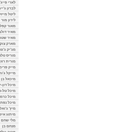
לארי פייג'
לברון ג'יי
ליטל מייזל
לירון מור
מאור קפלנ
מאיר דולב
מאיר שטר
מארק צוק
מג'יק ג'ונס
מוריס טלנ
מורית רוזן
מייק פרימ
מייקל ג'ור
מיכאל בן 
מיכל דון-י
מיכל טל-פ
מיכל כרמי
מיכל נפתל
מיץ' ג'ואל
מיתוג איש
מלי שחם
מנחם בן
מרוה גולד