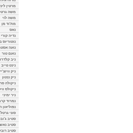
מרטין לינ
משה גרטל
משה לוי
מת'וד מן
נאס
נדיה קורי
נוטוריוס ב
נועה אסטר
נועם טור
ניב קלדרון
נינט טייב
ניק וויוצ'יץ
ניק ננטון
ניקולה סרק
ניקולס ווי
ניר ימיני
נמרוד קרב
נפוליאון ה
סוני גרטל
סטיב ג'וב
סטיב נאש
סטיב רובל