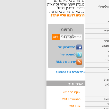
וליפילד
ב
הרשמו
דרת
לעדכונים
סקי
יסברג
לפייסבוק שלי
ון
לטוויטר שלי
מר
עדכונים ל-RSS
אתר הבית של eBrand
ניל
ארכיונים
אל
אוקטובר 2011
ואל
ספטמבר 2011
י
יולי 2011
יאק