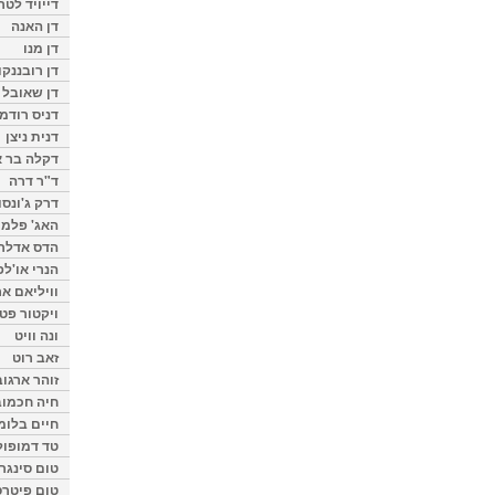
דייויד לטר
דן האנה
דן מנו
דן רובננקו
דן שאובל
דניס רודמן
דנית ניצן
דקלה בר א
ד"ר דרה
דרק ג'ונסו
האג' פלמי
הדס אדלר
הנרי או'לפ
וויליאם א
ויקטור פט
ונה וויט
זאב רוט
זוהר ארגוב
חיה חכמוב
חיים בלומ
טד דמופול
טום סינגר
טום פיטרס