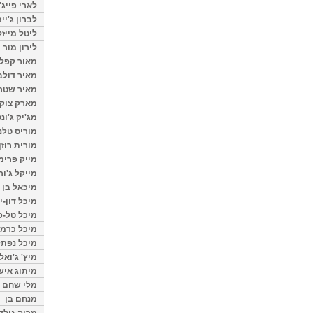
לארי פייג'
לברון ג'יי
ליטל מייזל
לירון מור
מאור קפלנ
מאיר דולב
מאיר שטר
מארק צוק
מג'יק ג'ונס
מוריס טלנ
מורית רוזן
מייק פרימ
מייקל ג'ור
מיכאל בן 
מיכל דון-י
מיכל טל-פ
מיכל כרמי
מיכל נפתל
מיץ' ג'ואל
מיתוג איש
מלי שחם
מנחם בן
מרוה גולד