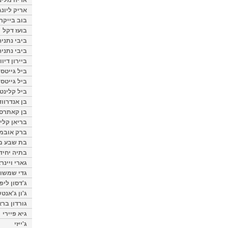
אריק ליונג
בוב בייקר
בועז דקל
ביבי נתניה
ביבי נתניה
ביירון דיוו
ביל גייטס
ביל גייטס
ביל קלינטו
בן אנדרווד
בן קאתרס
בריאן קליי
ברק אובמ
בת שבע מל
בתיה יחיד
גארי ויינר
גדי שמשון
ג'דסון ליפ
ג'ון ג'אנט
גורדון ברא
גיא פיירי
ג'ייזי