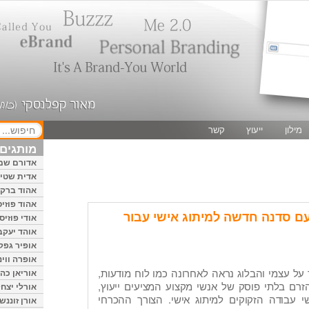
מילון
ייעוץ
קשר
מותגים 
אדורם שמ
אדית שטיי
אהוד ברק
אהוד פוזיס
ן עם סדנה חדשה למיתוג אישי עבור
אודי פוזיס
אוהד יעקב
אופיר גפק
אופרה ווינ
על עצמי והבלוג נראה לאחרונה כמו לוח מודעות,
אוריאן כהן
זרם בלתי פוסק של אנשי מקצוע המציעים ייעוץ,
אורלי יצחק
 עבודה הזקוקים למיתוג אישי. הצורך ההכרחי
אורן זוננשי