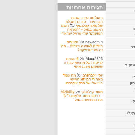
תגובות אחרונות
ניהול מוניטין ברשתות
חברתיות – טיפים | הבלוג
על
של מאור קפלנסקי
רושם
ו
ראשוני בגוגל – "המראה
המושלם" של ישראל ישראלי
newadmin
על
האיורים
חוזרים לאופנה ובגדול! – מה
בר
זה אינפוגרפיקה?
Maor2323
על
6 טעויות
קריטיות של מחפשי עבודה
ניקוב
שעושים מיתוג אישי
על
יוסי זילברפרב
מה עומד
ו
מאחורי המיתוג האישי
הויזואלי של מרק צוקרברג
ון
על
מאור קפלנסקי
Vizibility
– כפתור חמוד ש"מסדר" לך
את התוצאות בגוגל
קי
אלי