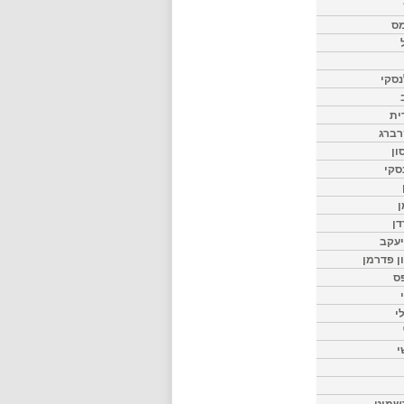
מס
סקי
ית
רברג
ון
סקי
ן
דן
יעקב
ון פדרמן
ס
י
י
שמיט