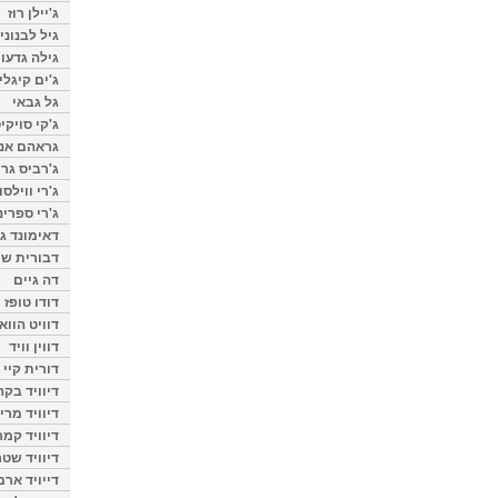
ג'יילן רוז
גיל לבנוני
גילה גדעון
ג'ים קיגלי
גל גבאי
ג'קי סויקי
גראהם אנת
ג'רביס גרי
ג'רי ווילסו
ג'רי ספרינ
דאימונד ג'
דבורית שר
דה גיים
דודו טופז
דוויט הווא
דווין וויד
דורית קיי
דיוויד בק
דיוויד מרי
דיוויד קמר
דיוויד שטר
דייויד ארמ