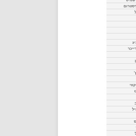
דסטרום
יג
ייכר
'
וזי
ט
יל
ס