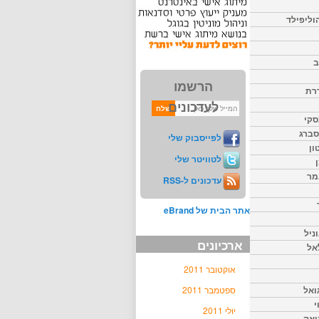
וליפילד
ב
הרשמו
דרת
לעדכונים
סקי
יסברג
לפייסבוק שלי
ון
לטוויטר שלי
מר
עדכונים ל-RSS
אתר הבית של eBrand
ניל
ארכיונים
אל
אוקטובר 2011
ואל
ספטמבר 2011
י
יולי 2011
יאק