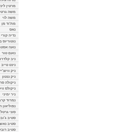
מרטין לינ
משה גרטל
משה לוי
מת'וד מן
נאס
נדיה קורי
נוטוריוס ב
נועה אסטר
נועם טור
ניב קלדרון
נינט טייב
ניק וויוצ'יץ
ניק ננטון
ניקולה סרק
ניקולס ווי
ניר ימיני
נמרוד קרב
נפוליאון ה
סוני גרטל
סטיב ג'וב
סטיב נאש
סטיב רובל