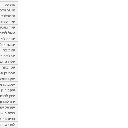
טופאק
טייגר וודס
טימבלנד
יאיר לפיד
יאיר נתניה
יגאל לרנר
יהודה לוי
יהונתן זיל
יואב בר
יובל דרור
יולי דסיאט
יוסי בהר
יורם בן אב
יעקב סמלס
יעקב קדמי
יעקב רוזן
ירדן לוינס
ירוו לונדון
ישראל ישר
כריס בוש
כריס ברוגן
לארי בירד