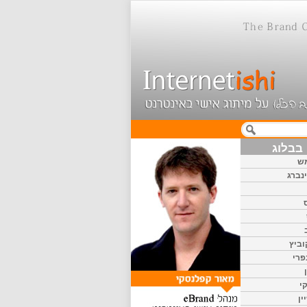
בבלוג
ש
נברג
וביץ
פרי
י
ין