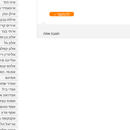
איה הוד
איוואנדר ה
אילן כהן
להמשך »
אילת נבון
איריס קרי
איתי בנר
תגובה אחת
אלון בן א
אלון גל
אלון קפלנ
אליזרין וי
אליינה פיט
אלכס קומן
אמ.סי. הא
אמינם
אמיר שחר
אנדי ביל
אנדראה או
אסנת בצל
אסף נחום
אסף פרץ
אקנקשה ג
אריאל הלו
אריה מלינ