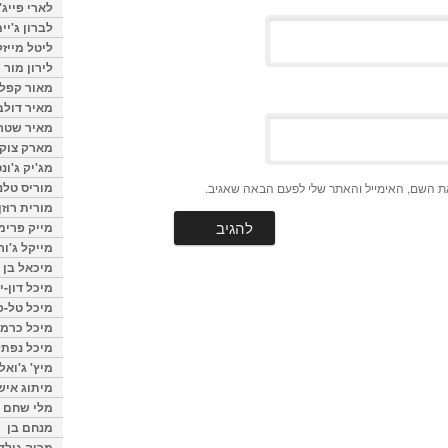
לארי פייג'
לברון ג'יי
ליטל מייזל
לירון מור
מאור קפלנ
מאיר דולב
מאיר שטר
מארק צוק
מג'יק ג'ונס
מוריס טלנ
ת השם, האימייל והאתר שלי לפעם הבאה שאגיב.
מורית רוזן
מייק פרימ
מייקל ג'ור
מיכאל בן 
מיכל דון-י
מיכל טל-פ
מיכל כרמי
מיכל נפתל
מיץ' ג'ואל
מיתוג איש
מלי שחם
מנחם בן
מרוה גולד