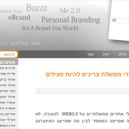
מילון
ייעוץ
קשר
מותגים 
אדורם שמ
די ממשלה צריכים להיות פעילים
אדית שטיי
אהוד ברק
אהוד פוזיס
אודי פוזיס
אוהד יעקב
אופיר גפק
אופרה ווינ
ביום שני הרצאתי בפני מנהלי אתרים ממשלתיים על WEB2.0. לכאורה, לא
אוריאן כהן
אורלי יצחק
ה שמייצג הממסד לבין מה שמייצג האינטרנט
אורן זוננשי