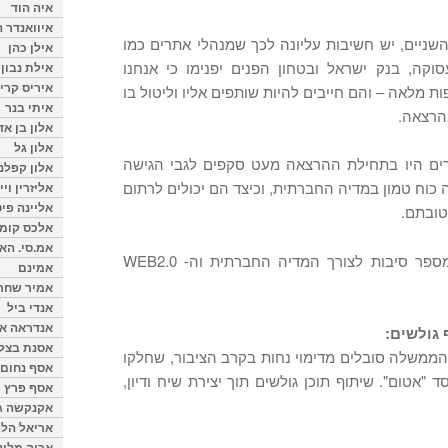
איה הוד
איוואנדר ה
השניים, יש חשיבות עליונה לכך שמנהלי אתרים כמו
אילן כהן
קה, בנק ישראל ובטחון הפנים יפנימו כי אנחנו
אילת נבון
איריס קרי
ת מלאה – והם חייבים להיות שותפים אליו וליטול בו
איתי בנר
הרצאה.
אלון בן א
אלון גל
רים היו בתחילת ההרצאה מעט סקפים לגבי הגישה
אלון קפלנ
כוח טמון במדיה החברתית, וכיצד הם יכולים לרתום
אליזרין וי
אליינה פיט
אלכס קומן
אמ.סי. הא
במהלך ההרצאה העלינו יחד מספר סיבות לצורך המדיה החברתית וה- WEB2.0
אמינם
אמיר שחר
אנדי ביל
אנדראה או
אסנת בצל
 הממשלה סובלים מדימוי נחות בקרב הציבור, שחלקו
אסף נחום
"אטום". שיתוף תוכן גולשים תוך יצירת שיח ודיון,
אסף פרץ
אקנקשה ג
אריאל הלו
אריה מלינ