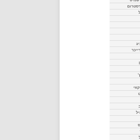
דסטרום
יג
ייכר
'
וזי
ט
יל
ס