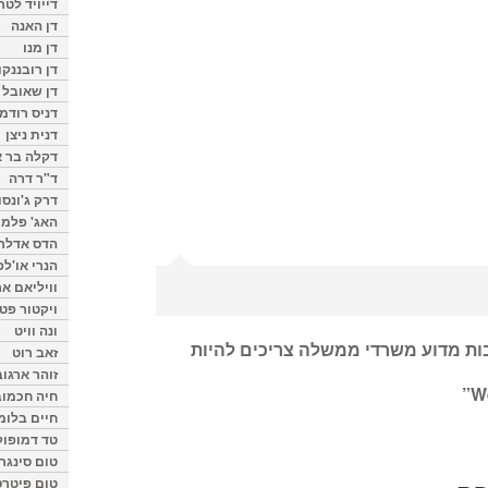
דייויד לטר
דן האנה
דן מנו
דן רובננקו
דן שאובל
דניס רודמן
דנית ניצן
דקלה בר א
ד"ר דרה
דרק ג'ונסו
האג' פלמי
הדס אדלר
הנרי או'לפ
וויליאם א
ויקטור פט
ונה וויט
בות מדוע משרדי ממשלה צריכים להיות
זאב רוט
זוהר ארגוב
”
חיה חכמוב
חיים בלומ
טד דמופול
טום סינגר
טום פיטרס