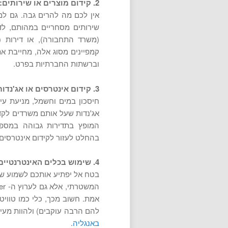
2. קידום מוצרים או שירותים:
אין לכם מה להרים גבה. גם למ
שירותים מסחריים במהותם, לדו
(משרד התחבורה), או דירות (
קמפיינים מסוג אלה, מחייבת 
וברשתות החברתיות בפרט.
3. קידום אינטרסים או אג'נדות:
חיסכון במים וחשמל, מניעת עיש
אג'נדות שעל אותם משרדים לקד
המופץ בתדירות גבוהה במספר 
בהחלט לעזור לקידום אינטרסים 
4. שימוש בכלים האינטרנטיים לצרכי העברת מסרים מהירה:
בטח אל יפתיע אותכם לשמוע שכ
אמת. חשוב מכך, כלי כמו טוויט
להם הרבה עוקבים) ולהוות מעין א
באנגליה
.