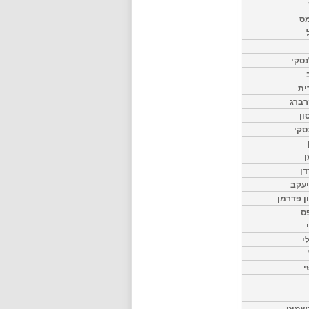
מס
סקי
ית
רברג
ון
סקי
ן
דן
יעקב
ון פדרמן
ס
י
י
שמיט