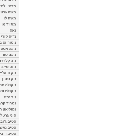
מרטין לינ
משה גרטל
משה לוי
מת'וד מן
נאס
נדיה קורי
נוטוריוס ב
נועה אסטר
נועם טור
ניב קלדרון
נינט טייב
ניק וויוצ'יץ
ניק ננטון
ניקולה סרק
ניקולס ווי
ניר ימיני
נמרוד קרב
נפוליאון ה
סוני גרטל
סטיב ג'וב
סטיב נאש
סטיב רובל