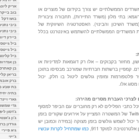
אריק ליונג
שרדים הממשלתיים יש צורך בקידום של מוצרים או
בוב בייקר
גמא: בתי מלון (משרד התיירות), תחבורה ציבורית
בועז דקל
משרד השיכון והבינוי). האסטרטגיה השיווקית של
ביבי נתניה
ביבי נתניה
את המשרדים הממשלתיים להשתמש באינטרנט בכלל
ביירון דיוו
ביל גייטס
ביל גייטס
ביל קלינטו
ון, מחזור בקבוקים – אלו רק דוגמאות למדיניות או
בן אנדרווד
בן קאתרס
ם. קמפיין ברשתות חברתיות שמורכב מבסיסו בתוכן
בריאן קליי
פלטפורמות ומזמין גולשים ליטול בו חלק, יכול
ברק אובמ
מסוג אלו.
בת שבע מל
בתיה יחיד
גארי ויינר
גדי שמשון
ל כתבי הפלילים לא רק מחוברים עם הביפר למסוף
ג'דסון ליפ
המשטרתי, אלא גם לערוץ ה- Twitter של המשטרה המצייץ על אירועים שקורים בזמן
ג'ון ג'אנט
ר יכול לשמש גולשים בזמן מצוקה (במידה וכמובן יש
גורדון ברא
לטרנטיבה למוקד 911,
כמו שמתחיל לקרות עכשיו
גיא פיירי
ג'ייזי