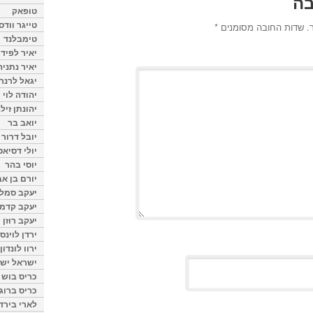
בה
טופאק
טייגר וודס
.
שדות החובה מסומנים
*
טימבלנד
יאיר לפיד
יאיר נתניה
יגאל לרנר
יהודה לוי
יהונתן זיל
יואב בר
יובל דרור
יולי דסיאט
יוסי בהר
יורם בן אב
יעקב סמלס
יעקב קדמי
יעקב רוזן
ירדן לוינס
ירוו לונדון
ישראל ישר
כריס בוש
כריס ברוגן
לארי בירד