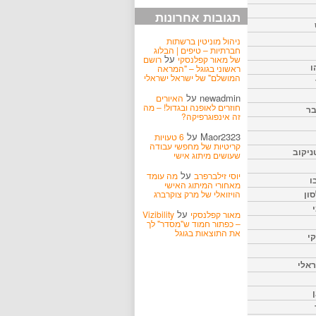
תגובות אחרונות
ניהול מוניטין ברשתות
חברתיות – טיפים | הבלוג
על
של מאור קפלנסקי
רושם
ו
ראשוני בגוגל – "המראה
המושלם" של ישראל ישראלי
newadmin
על
האיורים
חוזרים לאופנה ובגדול! – מה
בר
זה אינפוגרפיקה?
Maor2323
על
6 טעויות
קריטיות של מחפשי עבודה
ניקוב
שעושים מיתוג אישי
על
יוסי זילברפרב
מה עומד
ו
מאחורי המיתוג האישי
הויזואלי של מרק צוקרברג
ון
על
מאור קפלנסקי
Vizibility
– כפתור חמוד ש"מסדר" לך
את התוצאות בגוגל
קי
אלי