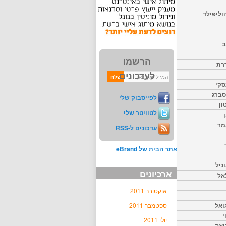
וליפילד
ב
הרשמו
דרת
לעדכונים
סקי
יסברג
לפייסבוק שלי
ון
לטוויטר שלי
מר
עדכונים ל-RSS
אתר הבית של eBrand
ניל
ארכיונים
אל
אוקטובר 2011
ואל
ספטמבר 2011
י
יולי 2011
יאק