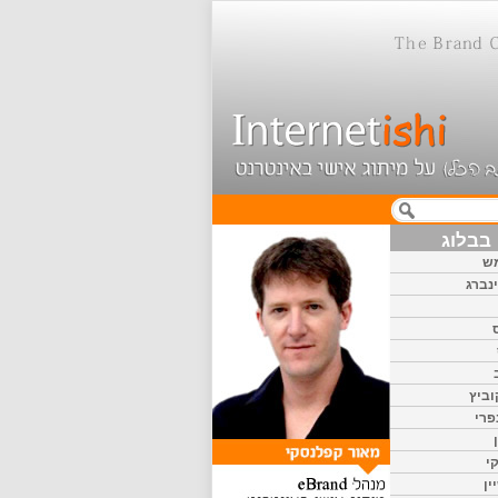
בבלוג
ש
נברג
וביץ
פרי
י
ין