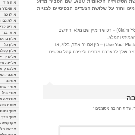
The Rise to the Top של רשת הטלוויזיה הלאומית ABC. שם הסביר מדוע
איה הוד
מינו וחזר על שלושת הצעדים הבסיסיים לבניית
איוואנדר ה
אילן כהן
אילת נבון
איריס קרי
אבטח את השם שלך (Claim Your Name) – רכוש דומיין שם מלא והירשם
איתי בנר
מיתי והמלא.
אלון בן א
השתמש בפלטפורמה שלך (Use Your Platform) – בין אם זה אתר, בלוג, או
אלון גל
אלון קפלנ
מה שלך להעברת מסרים וליצירת קהל גולשים
אליזרין וי
אליינה פיט
אלכס קומן
אמ.סי. הא
אמינם
אמיר שחר
אנדי ביל
בה
אנדראה או
אסנת בצל
.
שדות החובה מסומנים
*
אסף נחום
אסף פרץ
אקנקשה ג
אריאל הלו
אריה מלינ