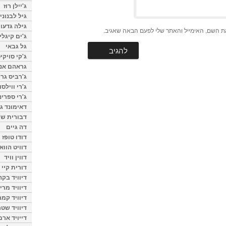
ג'יילן רוז
גיל לבנוני
גילה גדעון
ת השם, האימייל והאתר שלי לפעם הבאה שאגיב.
ג'ים קיגלי
גל גבאי
ג'קי סויקי
גראהם אנת
ג'רביס גרי
ג'רי ווילסו
ג'רי ספרינ
דאימונד ג'
דבורית שר
דה גיים
דודו טופז
דוויט הווא
דווין וויד
דורית קיי
דיוויד בק
דיוויד מרי
דיוויד קמר
דיוויד שטר
דייויד ארמ