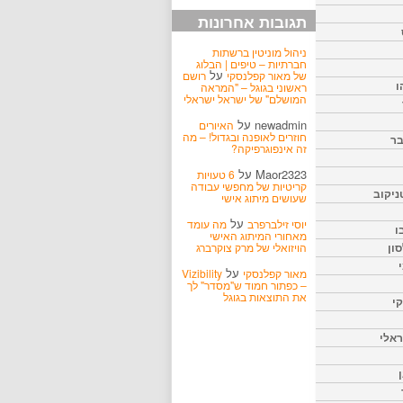
תגובות אחרונות
ניהול מוניטין ברשתות
חברתיות – טיפים | הבלוג
על
של מאור קפלנסקי
רושם
ו
ראשוני בגוגל – "המראה
המושלם" של ישראל ישראלי
newadmin
על
האיורים
חוזרים לאופנה ובגדול! – מה
בר
זה אינפוגרפיקה?
Maor2323
על
6 טעויות
קריטיות של מחפשי עבודה
ניקוב
שעושים מיתוג אישי
על
יוסי זילברפרב
מה עומד
ו
מאחורי המיתוג האישי
הויזואלי של מרק צוקרברג
ון
על
מאור קפלנסקי
Vizibility
– כפתור חמוד ש"מסדר" לך
את התוצאות בגוגל
קי
אלי