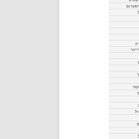
דסטרום
יג
ייכר
'
וזי
ט
יל
ס