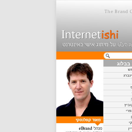
בבלוג
ש
נברג
וביץ
פרי
י
ין