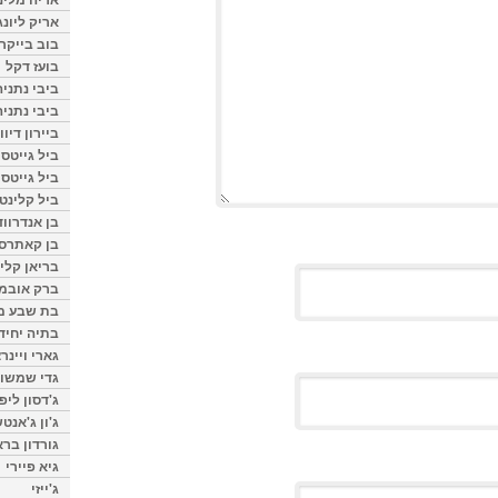
אריק ליונג
בוב בייקר
בועז דקל
ביבי נתניה
ביבי נתניה
ביירון דיוו
ביל גייטס
ביל גייטס
ביל קלינטו
בן אנדרווד
בן קאתרס
בריאן קליי
ברק אובמ
בת שבע מל
בתיה יחיד
גארי ויינר
גדי שמשון
ג'דסון ליפ
ג'ון ג'אנט
גורדון ברא
גיא פיירי
ג'ייזי