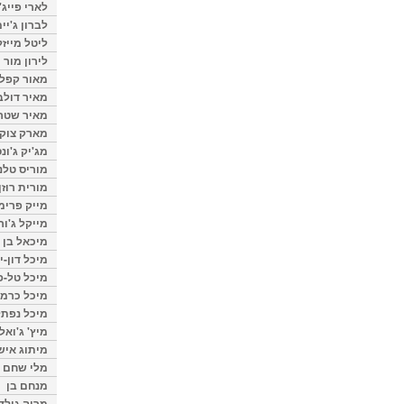
לארי פייג'
לברון ג'יי
ליטל מייזל
לירון מור
מאור קפלנ
מאיר דולב
מאיר שטר
מארק צוק
מג'יק ג'ונס
מוריס טלנ
מורית רוזן
מייק פרימ
מייקל ג'ור
מיכאל בן 
מיכל דון-י
מיכל טל-פ
מיכל כרמי
מיכל נפתל
מיץ' ג'ואל
מיתוג איש
מלי שחם
מנחם בן
מרוה גולד