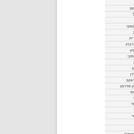
מס
סקי
ית
רברג
ון
סקי
ן
דן
יעקב
ון פדרמן
ס
י
י
שמיט