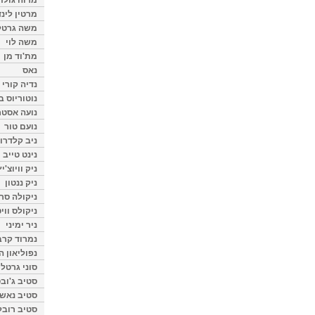
מרטין לינ
משה גרטל
משה לוי
מת'וד מן
נאס
נדיה קורי
נוטוריוס ב
נועה אסטר
נועם טור
ניב קלדרון
נינט טייב
ניק וויוצ'יץ
ניק ננטון
ניקולה סרק
ניקולס ווי
ניר ימיני
נמרוד קרב
נפוליאון ה
סוני גרטל
סטיב ג'וב
סטיב נאש
סטיב רובל