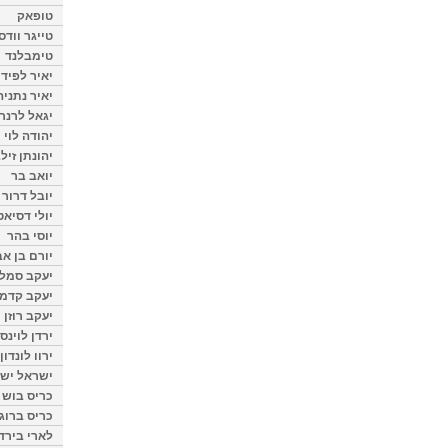
טופאק
טייגר וודס
טימבלנד
יאיר לפיד
יאיר נתניה
יגאל לרנר
יהודה לוי
יהונתן זיל
יואב בר
יובל דרור
יולי דסיאט
יוסי בהר
יורם בן אב
יעקב סמלס
יעקב קדמי
יעקב רוזן
ירדן לוינס
ירוו לונדון
ישראל ישר
כריס בוש
כריס ברוגן
לארי בירד