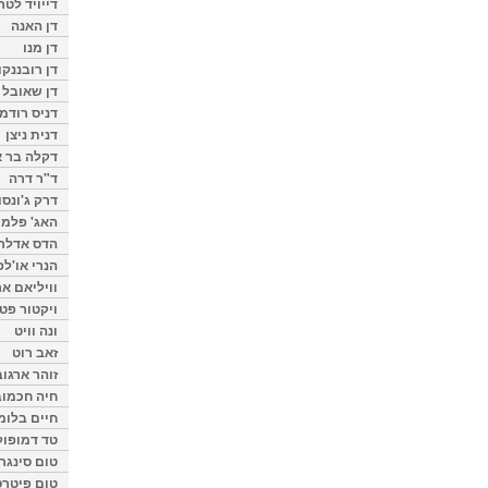
דייויד לטר
דן האנה
דן מנו
דן רובננקו
דן שאובל
דניס רודמן
דנית ניצן
דקלה בר א
ד"ר דרה
דרק ג'ונסו
האג' פלמי
הדס אדלר
הנרי או'לפ
וויליאם א
ויקטור פט
ונה וויט
זאב רוט
זוהר ארגוב
חיה חכמוב
חיים בלומ
טד דמופול
טום סינגר
טום פיטרס