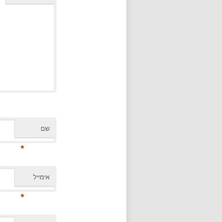
שם
*
אימייל
*