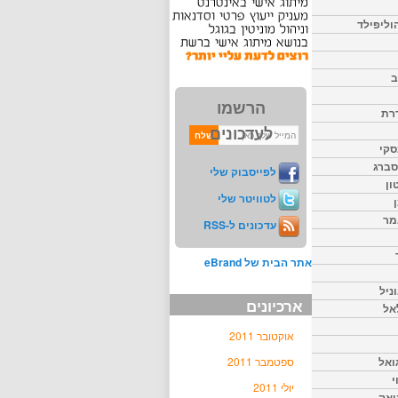
וליפילד
ב
הרשמו
דרת
לעדכונים
סקי
יסברג
לפייסבוק שלי
ון
לטוויטר שלי
מר
עדכונים ל-RSS
אתר הבית של eBrand
ניל
ארכיונים
אל
אוקטובר 2011
ואל
ספטמבר 2011
י
יולי 2011
יאק