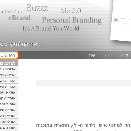
מילון
ייעוץ
קשר
מותגים 
אדורם שמ
אדית שטיי
אהוד ברק
אהוד פוזיס
אודי פוזיס
אוהד יעקב
אופיר גפק
אופרה ווינ
אוריאן כהן
אורלי יצחק
דן שאובל, המומחה מספר אחד למיתוג אישי (לדור ה- Y), התארח בתוכנית
אורן זוננשי