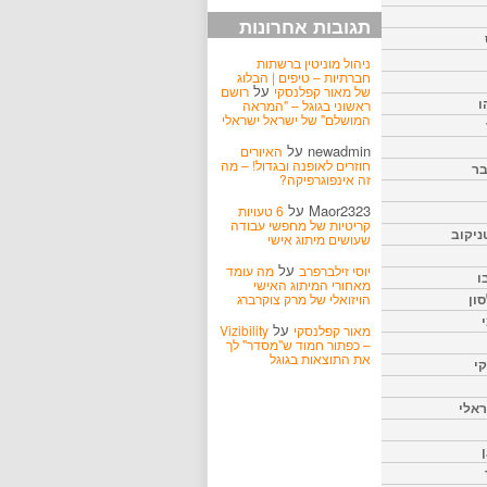
תגובות אחרונות
ניהול מוניטין ברשתות
חברתיות – טיפים | הבלוג
על
של מאור קפלנסקי
רושם
ו
ראשוני בגוגל – "המראה
המושלם" של ישראל ישראלי
newadmin
על
האיורים
חוזרים לאופנה ובגדול! – מה
בר
זה אינפוגרפיקה?
Maor2323
על
6 טעויות
קריטיות של מחפשי עבודה
ניקוב
שעושים מיתוג אישי
על
יוסי זילברפרב
מה עומד
ו
מאחורי המיתוג האישי
הויזואלי של מרק צוקרברג
ון
על
מאור קפלנסקי
Vizibility
– כפתור חמוד ש"מסדר" לך
את התוצאות בגוגל
קי
אלי