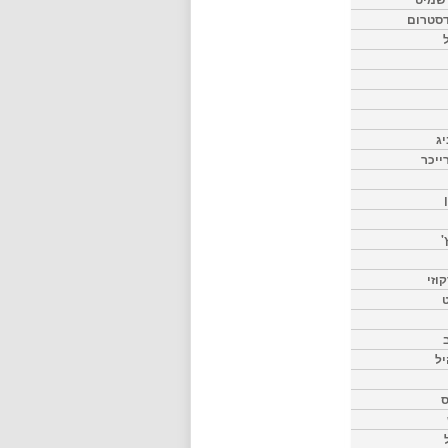
דסטרום
יג
ייכר
'
וזי
ט
יל
ס