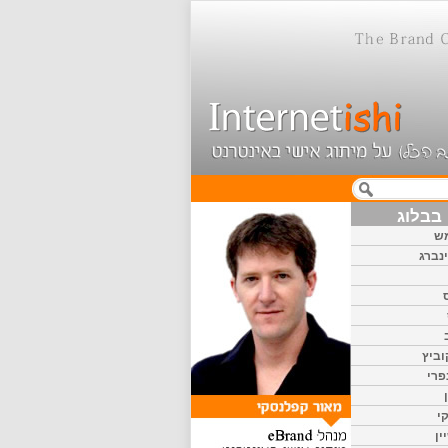
בבלוג
ש
נברג
וביץ
פרי
י
ין