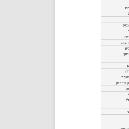
מס
סקי
ית
רברג
ון
סקי
ן
דן
יעקב
ון פדרמן
ס
י
י
שמיט