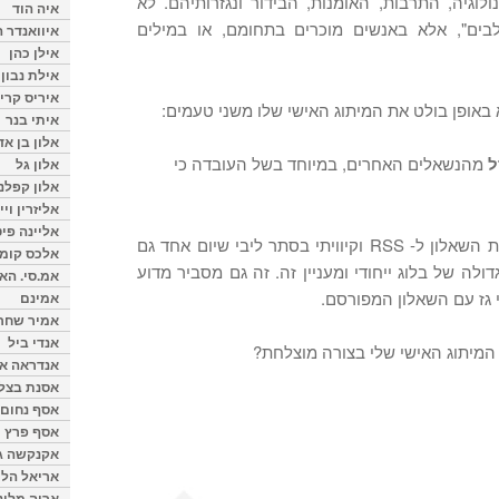
לוגיה, התרבות, האומנות, הבידור ונגזרותיהם. לא
איה הוד
בים", אלא באנשים מוכרים בתחומם, או במילים
איוואנדר ה
אילן כהן
אילת נבון
איריס קרי
 באופן בולט את המיתוג האישי שלו משני טעמים:
איתי בנר
אלון בן א
ל
מהנשאלים האחרים, במיוחד בשל העובדה כי
אלון גל
אלון קפלנ
אליזרין וי
אליינה פיט
זה אולי מסביר מדוע הכנסתי את השאלון ל- RSS וקיוויתי בסתר ליבי שיום אחד גם
אלכס קומן
לה של בלוג ייחודי ומעניין זה. זה גם מסביר מדוע
אמ.סי. הא
 גז עם השאלון המפורסם.
אמינם
אמיר שחר
אנדי ביל
המיתוג האישי שלי בצורה מוצלחת?
אנדראה או
אסנת בצל
אסף נחום
אסף פרץ
אקנקשה ג
אריאל הלו
אריה מלינ