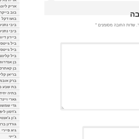
אריק ליונג
בה
בוב בייקר
בועז דקל
.
שדות החובה מסומנים
*
ביבי נתניה
ביבי נתניה
ביירון דיוו
ביל גייטס
ביל גייטס
ביל קלינטו
בן אנדרווד
בן קאתרס
בריאן קליי
ברק אובמ
בת שבע מל
בתיה יחיד
גארי ויינר
גדי שמשון
ג'דסון ליפ
ג'ון ג'אנט
גורדון ברא
גיא פיירי
ג'ייזי