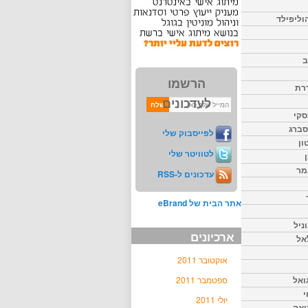
וליפילד
ב
הרשמו
דרת
לעדכונים
סקי
יסברג
לפייסבוק שלי
ון
לטוויטר שלי
מר
עדכונים ל-RSS
אתר הבית של eBrand
ניל
ארכיונים
אל
אוקטובר 2011
ואל
ספטמבר 2011
י
יולי 2011
יאק