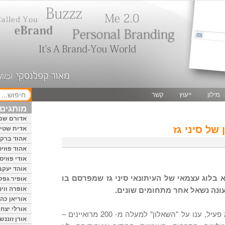
מילון
ייעוץ
קשר
מותגים 
אדורם שמ
של סיני גז
אדית שטיי
אהוד ברק
אהוד פוזיס
אודי פוזיס
אוהד יעקב
 בלוג עצמאי של העיתונאי סיני גז שמפרסם בו
אופיר גפק
אופרה ווינ
עונה נשאל אחר מתחומים שונים.
אוריאן כהן
אורלי יצחק
בתקופה היחסית קצרה שהבלוג פעיל, ענו על "השאלון" למעלה מ- 200 מרואיינים –
אורן זוננשי