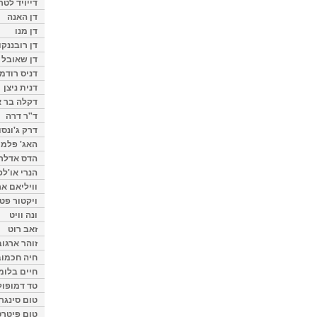
דייויד לטר
דן האנה
דן מנו
דן רובננקו
דן שאובל
דניס רודמן
דנית ניצן
דקלה בר א
ד"ר דרה
דרק ג'ונסו
האג' פלמי
הדס אדלר
הנרי או'לפ
וויליאם א
ויקטור פט
ונה וויט
זאב רוט
זוהר ארגוב
חיה חכמוב
חיים בלומ
טד דמופול
טום סינגר
טום פיטרס