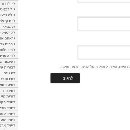
ג'יילן רוז
גיל לבנוני
גילה גדעון
ג'ים קיגלי
גל גבאי
ג'קי סויקי
גראהם אנת
ג'רביס גרי
ג'רי ווילסו
ג'רי ספרינ
דאימונד ג'
ת השם, האימייל והאתר שלי לפעם הבאה שאגיב.
דבורית שר
דה גיים
דודו טופז
דוויט הווא
דווין וויד
דורית קיי
דיוויד בק
דיוויד מרי
דיוויד קמר
דיוויד שטר
דייויד ארמ