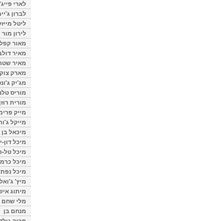
לארי פייג'
לברון ג'יי
ליטל מייזל
לירון מור
מאור קפלנ
מאיר דולב
מאיר שטר
מארק צוק
מג'יק ג'ונס
מוריס טלנ
מורית רוזן
מייק פרימ
מייקל ג'ור
מיכאל בן 
מיכל דון-י
מיכל טל-פ
מיכל כרמי
מיכל נפתל
מיץ' ג'ואל
מיתוג איש
מלי שחם
מנחם בן
מרוה גולד