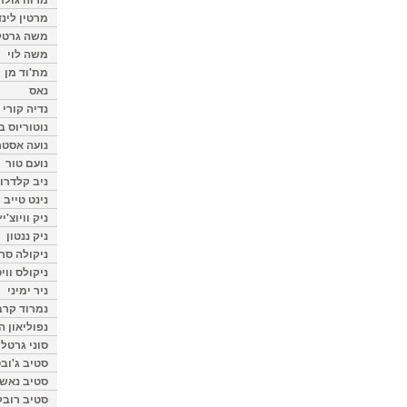
מרטין לינ
משה גרטל
משה לוי
מת'וד מן
נאס
נדיה קורי
נוטוריוס ב
נועה אסטר
נועם טור
ניב קלדרון
נינט טייב
ניק וויוצ'יץ
ניק ננטון
ניקולה סרק
ניקולס ווי
ניר ימיני
נמרוד קרב
נפוליאון ה
סוני גרטל
סטיב ג'וב
סטיב נאש
סטיב רובל