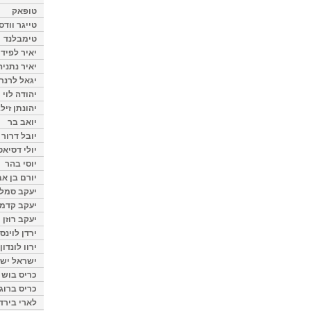
טופאק
טייגר וודס
טימבלנד
יאיר לפיד
יאיר נתניה
יגאל לרנר
יהודה לוי
יהונתן זיל
יואב בר
יובל דרור
יולי דסיאט
יוסי בהר
יורם בן אב
יעקב סמלס
יעקב קדמי
יעקב רוזן
ירדן לוינס
ירוו לונדון
ישראל ישר
כריס בוש
כריס ברוגן
לארי בירד