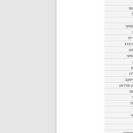
מס
סקי
ית
רברג
ון
סקי
ן
דן
יעקב
ון פדרמן
ס
י
י
שמיט