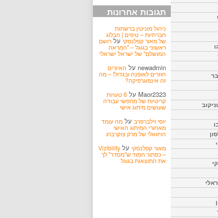
תגובות אחרונות
ניהול מוניטין ברשתות
חברתיות – טיפים | הבלוג
על
של מאור קפלנסקי
רושם
ו
ראשוני בגוגל – "המראה
המושלם" של ישראל ישראלי
newadmin
על
האיורים
חוזרים לאופנה ובגדול! – מה
בר
זה אינפוגרפיקה?
Maor2323
על
6 טעויות
קריטיות של מחפשי עבודה
ניקוב
שעושים מיתוג אישי
על
יוסי זילברפרב
מה עומד
ו
מאחורי המיתוג האישי
הויזואלי של מרק צוקרברג
ון
על
מאור קפלנסקי
Vizibility
– כפתור חמוד ש"מסדר" לך
את התוצאות בגוגל
קי
אלי