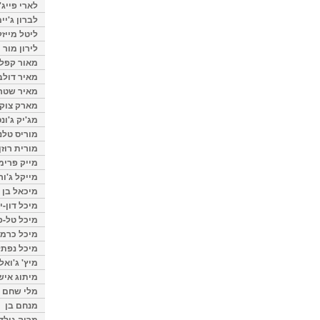
לארי פייג'
לברון ג'יי
ליטל מייזל
לירון מור
מאור קפלנ
מאיר דולב
מאיר שטר
מארק צוק
מג'יק ג'ונס
מוריס טלנ
מורית רוזן
מייק פרימ
מייקל ג'ור
מיכאל בן 
מיכל דון-י
מיכל טל-פ
מיכל כרמי
מיכל נפתל
מיץ' ג'ואל
מיתוג איש
מלי שחם
מנחם בן
מרוה גולד