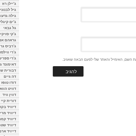
ג'יילן רוז
גיל לבנוני
גילה גדעון
ג'ים קיגלי
גל גבאי
ג'קי סויקי
גראהם אנת
ג'רביס גרי
ג'רי ווילסו
ג'רי ספרינ
ת השם, האימייל והאתר שלי לפעם הבאה שאגיב.
דאימונד ג'
דבורית שר
דה גיים
דודו טופז
דוויט הווא
דווין וויד
דורית קיי
דיוויד בק
דיוויד מרי
דיוויד קמר
דיוויד שטר
דייויד ארמ