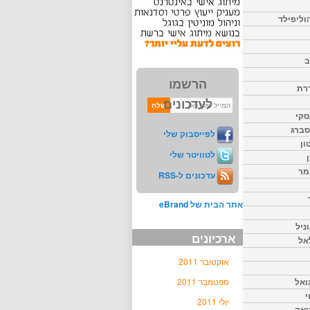
וליפילד
ב
הרשמו
דרת
לעדכונים
סקי
יסברג
לפייסבוק שלי
ון
לטוויטר שלי
מר
עדכונים ל-RSS
אתר הבית של eBrand
ניל
ארכיונים
אל
אוקטובר 2011
ואל
ספטמבר 2011
י
יולי 2011
יאק