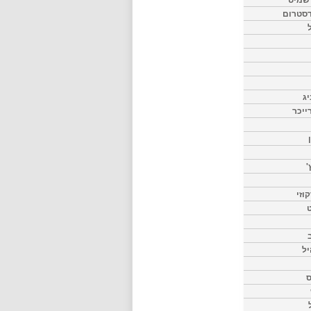
דסטרום
יג
ייכר
'
וזי
ט
יל
ס