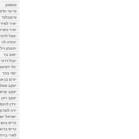
טופאק
טייגר וודס
טימבלנד
יאיר לפיד
יאיר נתניה
יגאל לרנר
יהודה לוי
יהונתן זיל
יואב בר
יובל דרור
יולי דסיאט
יוסי בהר
יורם בן אב
יעקב סמלס
יעקב קדמי
יעקב רוזן
ירדן לוינס
ירוו לונדון
ישראל ישר
כריס בוש
כריס ברוגן
לארי בירד