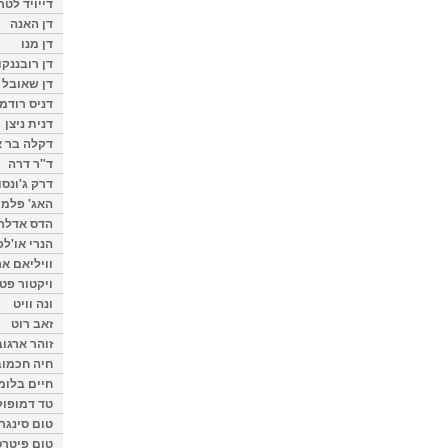
דייויד לטר
דן האנה
דן מנו
דן רובננקו
דן שאובל
דניס רודמן
דנית ניצן
דקלה בר א
ד"ר דרה
דרק ג'ונסו
האג' פלמי
הדס אדלר
הנרי או'לפ
וויליאם א
ויקטור פט
ונה וויט
זאב רוט
זוהר ארגוב
חיה חכמוב
חיים בלומ
טד דמופול
טום סינגר
טום פיטרס