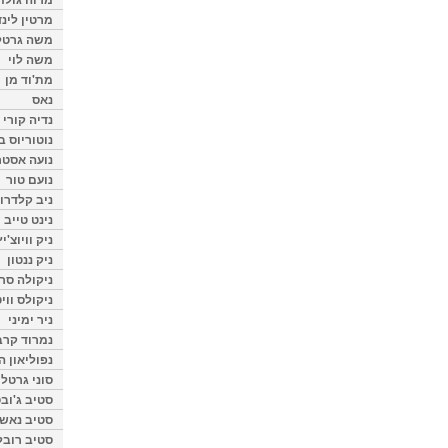
מרטין לינ
משה גרטל
משה לוי
מת'וד מן
נאס
נדיה קורי
נוטוריוס ב
נועה אסטר
נועם טור
ניב קלדרון
נינט טייב
ניק וויוצ'יץ
ניק ננטון
ניקולה סרק
ניקולס ווי
ניר ימיני
נמרוד קרב
נפוליאון ה
סוני גרטל
סטיב ג'וב
סטיב נאש
סטיב רובל