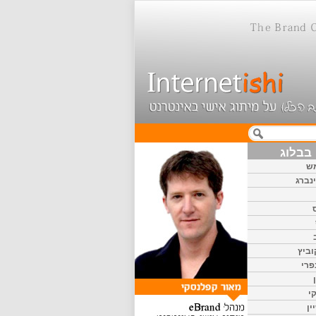
בבלוג
ש
נברג
וביץ
פרי
י
ין