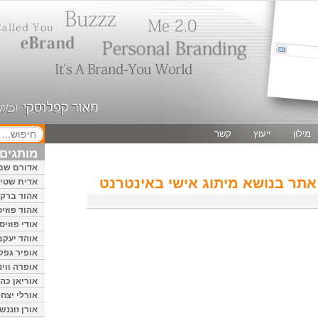
מילון
ייעוץ
קשר
מותגים 
אדורם שמ
אתר בנושא מיתוג אישי באינטרנט
אדית שטיי
אהוד ברק
אהוד פוזיס
אודי פוזיס
אוהד יעקב
אופיר גפק
אופרה ווינ
אוריאן כהן
אורלי יצחק
אורן זוננשי