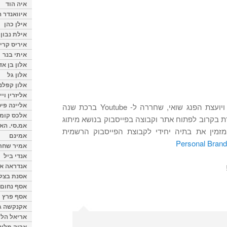
איה הוד
איוואנדר ה
אילן כהן
אילת נבון
איריס קרי
איתי בנר
אלון בן א
אלון גל
אלון קפלנ
אליזרין וי
אליינה פיט
בתיה יחידי, המאמנת העסקית ויועצת הפנג שואי, שחררה ל- Youtube ברכת שנה
אלכס קומן
דת בקרוב לפתוח אתר וקבוצה בפייסבוק בנושא מיתוג
אמ.סי. הא
 מזמין את בתיה יחידי לקבוצת הפייסבוק הרשמית
אמינם
Personal Brandi
אמיר שחר
אנדי ביל
אנדראה או
אסנת בצל
אסף נחום
אסף פרץ
אקנקשה ג
אריאל הלו
אריה מלינ