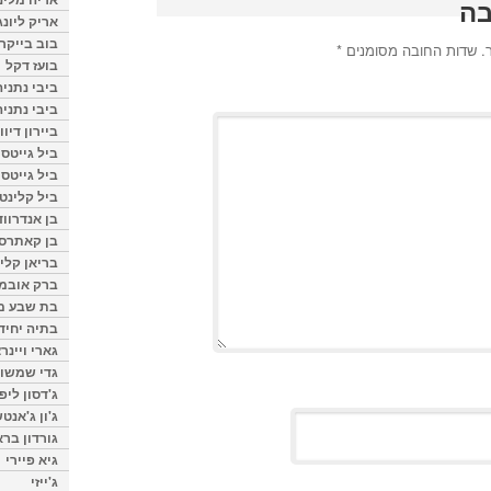
בה
אריק ליונג
בוב בייקר
.
שדות החובה מסומנים
*
בועז דקל
ביבי נתניה
ביבי נתניה
ביירון דיוו
ביל גייטס
ביל גייטס
ביל קלינטו
בן אנדרווד
בן קאתרס
בריאן קליי
ברק אובמ
בת שבע מל
בתיה יחיד
גארי ויינר
גדי שמשון
ג'דסון ליפ
ג'ון ג'אנט
גורדון ברא
גיא פיירי
ג'ייזי