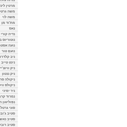
מרטין לינ
משה גרטל
משה לוי
מת'וד מן
נאס
נדיה קורי
נוטוריוס ב
נועה אסטר
נועם טור
ניב קלדרון
נינט טייב
ניק וויוצ'יץ
ניק ננטון
ניקולה סרק
ניקולס ווי
ניר ימיני
נמרוד קרב
נפוליאון ה
סוני גרטל
סטיב ג'וב
סטיב נאש
סטיב רובל