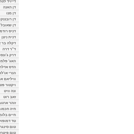
דייויד לטר
דן האנה
דן מנו
דן רובננקו
דן שאובל
דניס רודמן
דנית ניצן
דקלה בר א
ד"ר דרה
דרק ג'ונסו
האג' פלמי
הדס אדלר
הנרי או'לפ
וויליאם א
ויקטור פט
ונה וויט
זאב רוט
זוהר ארגוב
חיה חכמוב
חיים בלומ
טד דמופול
טום סינגר
טום פיטרס