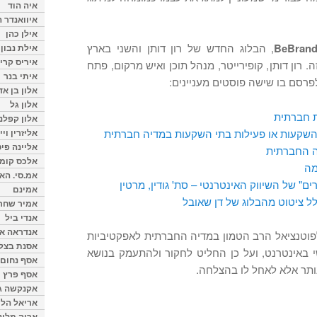
איה הוד
איוואנדר ה
אילן כהן
BeBran
, הבלוג החדש של רון דותן והשני בארץ
אילת נבון
איריס קרי
רון דותן, קופירייטר, מנהל תוכן ואיש מרקום, פתח
איתי בנר
פרסם בו שישה פוסטים מעניינים:
אלון בן א
אלון גל
ת חברתית
אלון קפלנ
י השקעות או פעילות בתי השקעות במדיה חברתית
אליזרין וי
אליינה פיט
ה החברתית
אלכס קומן
מה
אמ.סי. הא
ם" של השיווק האינטרנטי – סת' גודין, מרטין
אמינם
לל ציטוט מהבלוג של דן שאובל
אמיר שחר
אנדי ביל
אנדראה או
פוטנציאל הרב הטמון במדיה החברתית לאפקטיביות
אסנת בצל
 באינטרנט, ועל כן החליט לחקור ולהתעמק בנושא
אסף נחום
ותר אלא לאחל לו בהצלחה.
אסף פרץ
אקנקשה ג
אריאל הלו
אריה מלינ