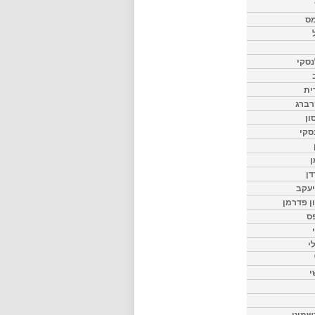
מס
סקי
ית
רברג
ון
סקי
ן
דן
יעקב
ון פדרמן
ס
י
י
שמיט