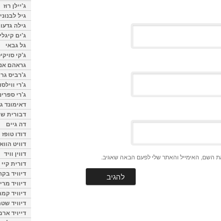
ג'יילן רוז
גיל לבנוני
גילה גדעון
ג'ים קיגלי
גל גבאי
ג'קי סויקי
גראהם אנת
ג'רביס גרי
ג'רי ווילסו
ג'רי ספרינ
דאימונד ג'
דבורית שר
דה גיים
דודו טופז
דוויט הווא
דווין וויד
ת השם, האימייל והאתר שלי לפעם הבאה שאגיב.
דורית קיי
דיוויד בק
דיוויד מרי
דיוויד קמר
דיוויד שטר
דייויד ארמ