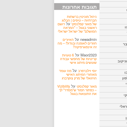
תגובות אחרונות
ניהול מוניטין ברשתות
חברתיות – טיפים | הבלוג
על
של מאור קפלנסקי
רושם
ו
ראשוני בגוגל – "המראה
המושלם" של ישראל ישראלי
newadmin
על
האיורים
חוזרים לאופנה ובגדול! – מה
בר
זה אינפוגרפיקה?
Maor2323
על
6 טעויות
קריטיות של מחפשי עבודה
ניקוב
שעושים מיתוג אישי
על
יוסי זילברפרב
מה עומד
ו
מאחורי המיתוג האישי
הויזואלי של מרק צוקרברג
ון
על
מאור קפלנסקי
Vizibility
– כפתור חמוד ש"מסדר" לך
את התוצאות בגוגל
קי
אלי