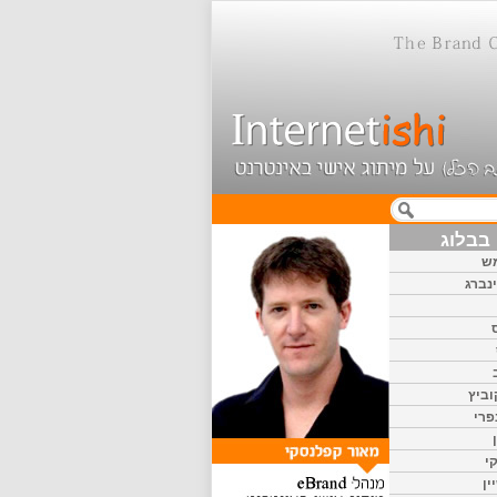
בבלוג
ש
נברג
וביץ
פרי
י
ין