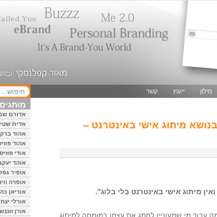
מילון
ייעוץ
קשר
מותגים 
אדורם שמ
בנושא מיתוג אישי באינטרנט –
אדית שטיי
אהוד ברק
אהוד פוזיס
אודי פוזיס
אוהד יעקב
אופיר גפק
אופרה ווינ
ואין מיתוג אישי באינטרנט בלי בלוג".
אוריאן כהן
אורלי יצחק
אורן זוננשי
ה עבור מי שמעוניין למתג את עצמו כמומחה למיתוג