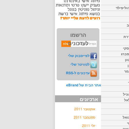
וליפילד
ב
הרשמו
דרת
לעדכונים
סקי
יסברג
לפייסבוק שלי
ון
לטוויטר שלי
מר
עדכונים ל-RSS
אתר הבית של eBrand
ניל
ארכיונים
אל
אוקטובר 2011
ואל
ספטמבר 2011
י
יולי 2011
יאק