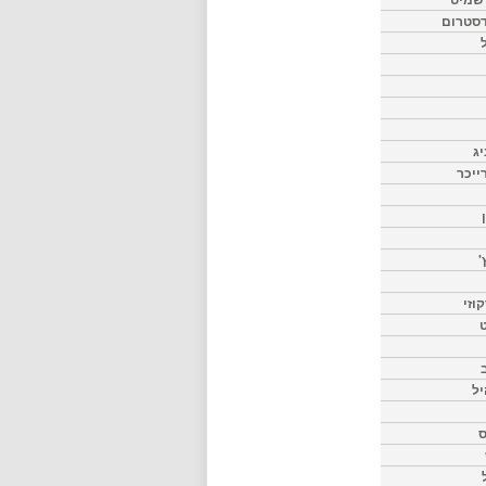
דסטרום
יג
ייכר
'
וזי
ט
יל
ס