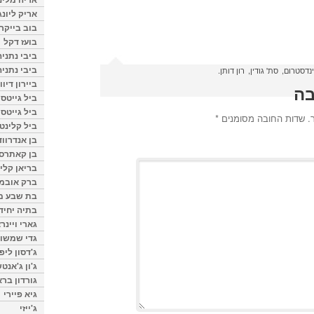
אריק ליונג
בוב בייקר
בועז דקל
ביבי נתניה
ביבי נתניה
ינדסטרום
סת' גודין
רון דותן
ביירון דיוו
בה
ביל גייטס
ביל גייטס
.
שדות החובה מסומנים
*
ביל קלינטו
בן אנדרווד
בן קאתרס
בריאן קליי
ברק אובמ
בת שבע מל
בתיה יחיד
גארי ויינר
גדי שמשון
ג'דסון ליפ
ג'ון ג'אנט
גורדון ברא
גיא פיירי
ג'ייזי