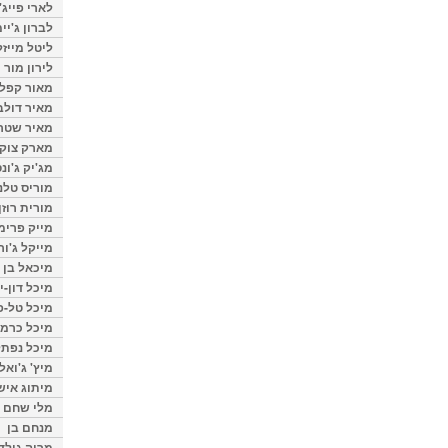
לארי פייג'
לברון ג'יי
ליטל מייזל
לירון מור
מאור קפלנ
מאיר דולב
מאיר שטר
מארק צוק
מג'יק ג'ונס
מוריס טלנ
מורית רוזן
מייק פרימ
מייקל ג'ור
מיכאל בן 
מיכל דון-י
מיכל טל-פ
מיכל כרמי
מיכל נפתל
מיץ' ג'ואל
מיתוג איש
מלי שחם
מנחם בן
מרוה גולד