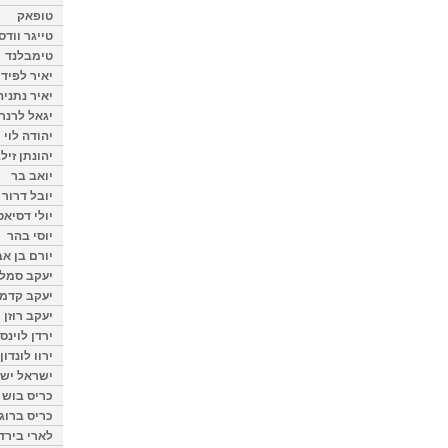
טופאק
טייגר וודס
טימבלנד
יאיר לפיד
יאיר נתניה
יגאל לרנר
יהודה לוי
יהונתן זיל
יואב בר
יובל דרור
יולי דסיאט
יוסי בהר
יורם בן אב
יעקב סמלס
יעקב קדמי
יעקב רוזן
ירדן לוינס
ירוו לונדון
ישראל ישר
כריס בוש
כריס ברוגן
לארי בירד