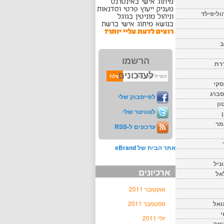
וליפילד
ב
הרשמו
דרת
לעדכונים
סקי
יסברג
לפייסבוק שלי
ון
לטוויטר שלי
מר
עדכונים ל-RSS
אתר הבית של eBrand
ניל
ארכיונים
אל
אוקטובר 2011
ואל
ספטמבר 2011
י
יולי 2011
יאק