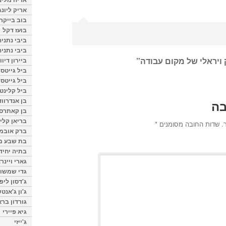
אריק ליונג
בוב בייקר
בועז דקל
ביבי נתניה
ביבי נתניה
 ויראלי של מקום עבודה
”
ביירון דיוו
ביל גייטס
ביל גייטס
ביל קלינטו
בן אנדרווד
בה
בן קאתרס
בריאן קליי
.
שדות החובה מסומנים
*
ברק אובמ
בת שבע מל
בתיה יחיד
גארי ויינר
גדי שמשון
ג'דסון ליפ
ג'ון ג'אנט
גורדון ברא
גיא פיירי
ג'ייזי