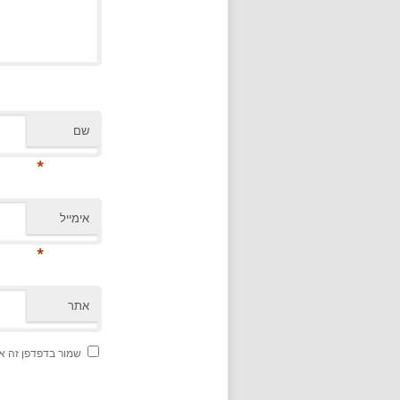
שם
*
אימייל
*
אתר
שמור בדפדפן זה א