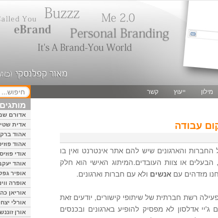
מילון
ייעוץ
קשר
מותגים 
אדורם שמ
קום עבודה
אדית שטיי
אהוד ברק
אהוד פוזיס
 החברות והארגונים שיש להם אתר אינטרנט ואין בו
אודי פוזיס
הבעלים או צוות העובדים.המיתוג האישי הוא חלק
אוהד יעקב
חנו מזדהים עם
אנשים
ולא עם חברות וארגונים.
אופיר גפק
אופרה ווינ
אוריאן כהן
ילה רשת חברתית של שיתופי קישורים, יודעים זאת
אורלי יצחק
 ג'יי אדלסון לא מפסיק להופיע בארגונים ובכנסים
אורן זוננשי