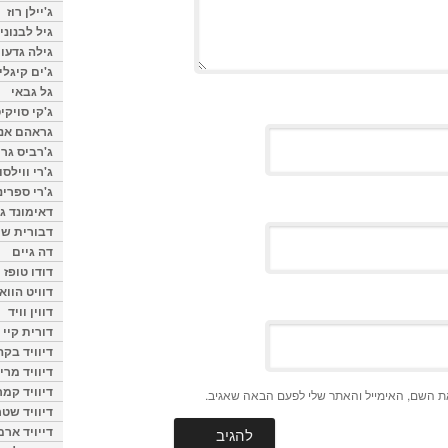
ג'יילן רוז
גיל לבנוני
גילה גדעון
ג'ים קיגלי
גל גבאי
ג'קי סויקי
גראהם אנת
ג'רביס גרי
ג'רי ווילסו
ג'רי ספרינ
דאימונד ג'
דבורית שר
דה גיים
דודו טופז
דוויט הווא
דווין וויד
דורית קיי
דיוויד בק
דיוויד מרי
דיוויד קמר
ת השם, האימייל והאתר שלי לפעם הבאה שאגיב.
דיוויד שטר
דייויד ארמ