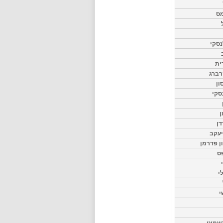
מס
סקי
ית
רברג
ון
סקי
ן
דן
יעקב
ון פדרמן
ס
י
י
שמיט