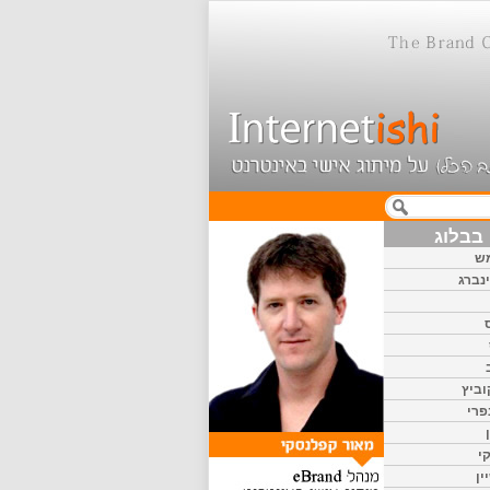
בבלוג
ש
נברג
וביץ
פרי
י
ין