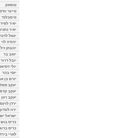
טופאק
טייגר וודס
טימבלנד
יאיר לפיד
יאיר נתניה
יגאל לרנר
יהודה לוי
יהונתן זיל
יואב בר
יובל דרור
יולי דסיאט
יוסי בהר
יורם בן אב
יעקב סמלס
יעקב קדמי
יעקב רוזן
ירדן לוינס
ירוו לונדון
ישראל ישר
כריס בוש
כריס ברוגן
לארי בירד