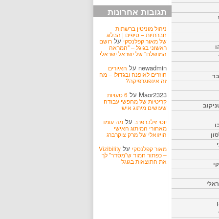
תגובות אחרונות
ניהול מוניטין ברשתות
חברתיות – טיפים | הבלוג
על
של מאור קפלנסקי
רושם
ו
ראשוני בגוגל – "המראה
המושלם" של ישראל ישראלי
newadmin
על
האיורים
חוזרים לאופנה ובגדול! – מה
בר
זה אינפוגרפיקה?
Maor2323
על
6 טעויות
קריטיות של מחפשי עבודה
ניקוב
שעושים מיתוג אישי
על
יוסי זילברפרב
מה עומד
ו
מאחורי המיתוג האישי
הויזואלי של מרק צוקרברג
ון
על
מאור קפלנסקי
Vizibility
– כפתור חמוד ש"מסדר" לך
את התוצאות בגוגל
קי
אלי