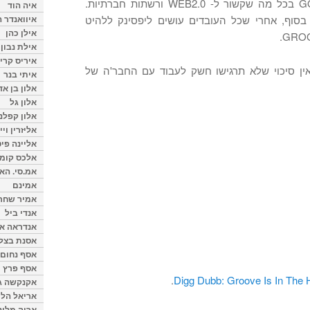
ולמתג את עצמו כ- GOTO GUY בכל מה שקשור ל- WEB2.0 ורשתות חברתיות.
איה הוד
איוואנדר ה
 בסוף, אחרי שכל העובדים עושים ליפסינק ללהיט
אילן כהן
אילת נבון
איריס קרי
אין סיכוי שלא תרגישו חשק לעבוד עם החבר'ה של
איתי בנר
אלון בן א
אלון גל
אלון קפלנ
אליזרין וי
אליינה פיט
אלכס קומן
אמ.סי. הא
אמינם
אמיר שחר
אנדי ביל
אנדראה או
אסנת בצל
אסף נחום
אסף פרץ
.
Digg Dubb: Groove Is In The 
אקנקשה ג
אריאל הלו
אריה מלינ