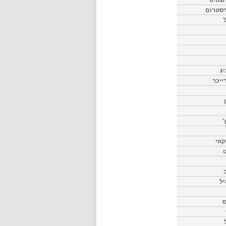
דסטרום
יג
ייכר
'
וזי
ט
יל
ס