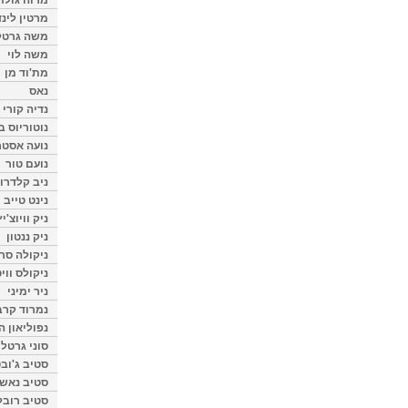
מרטין לינ
משה גרטל
משה לוי
מת'וד מן
נאס
נדיה קורי
נוטוריוס ב
נועה אסטר
נועם טור
ניב קלדרון
נינט טייב
ניק וויוצ'יץ
ניק ננטון
ניקולה סרק
ניקולס ווי
ניר ימיני
נמרוד קרב
נפוליאון ה
סוני גרטל
סטיב ג'וב
סטיב נאש
סטיב רובל