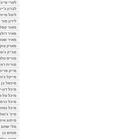
לארי פייג'
לברון ג'יי
ליטל מייזל
לירון מור
מאור קפלנ
מאיר דולב
מאיר שטר
מארק צוק
מג'יק ג'ונס
מוריס טלנ
מורית רוזן
מייק פרימ
מייקל ג'ור
מיכאל בן 
מיכל דון-י
מיכל טל-פ
מיכל כרמי
מיכל נפתל
מיץ' ג'ואל
מיתוג איש
מלי שחם
מנחם בן
מרוה גולד