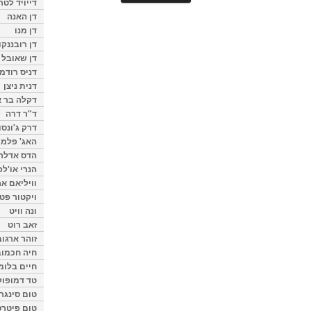
דייויד לטר
דן האנה
דן מנו
דן רובננקו
דן שאובל
דניס רודמן
דנית ניצן
דקלה בר א
ד"ר דרה
דרק ג'ונסו
האג' פלמי
הדס אדלר
הנרי או'לפ
וויליאם א
ויקטור פט
ונה וויט
זאב רוט
זוהר ארגוב
חיה חכמוב
חיים בלומ
טד דמופול
טום סינגר
טום פיטרס