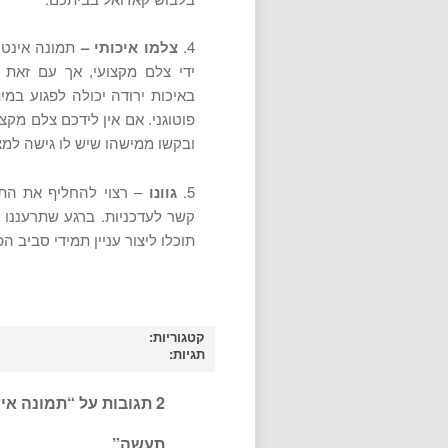
4.
צלמו איכותי –
תמונה אינטר
ידי צלם מקצועי, אך עם זאת 
באיכות ירודה יכולה לפגוע במי
פוטוגני. אם אין לידכם צלם מקצ
ובקשו ממישהו שיש לו גישה למ
5.
גוונו
– רצוי להחליף את הת
קשר לעדכניות. ברגע שתרעננו ו
תוכלו ליצור עניין תמידי סביב ה
קטגוריות:
תגיות:
2 תגובות על “
תמונה איש
תעשה
”