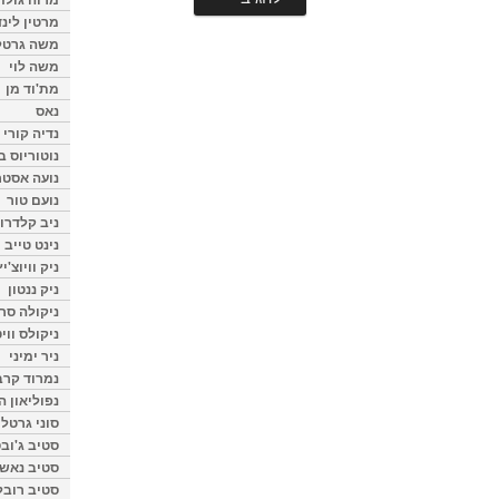
מרטין לינ
משה גרטל
משה לוי
מת'וד מן
נאס
נדיה קורי
נוטוריוס ב
נועה אסטר
נועם טור
ניב קלדרון
נינט טייב
ניק וויוצ'יץ
ניק ננטון
ניקולה סרק
ניקולס ווי
ניר ימיני
נמרוד קרב
נפוליאון ה
סוני גרטל
סטיב ג'וב
סטיב נאש
סטיב רובל