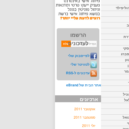
וליפילד
ב
הרשמו
דרת
לעדכונים
סקי
יסברג
לפייסבוק שלי
ון
לטוויטר שלי
מר
עדכונים ל-RSS
אתר הבית של eBrand
ניל
ארכיונים
אל
אוקטובר 2011
ואל
ספטמבר 2011
י
יולי 2011
יאק