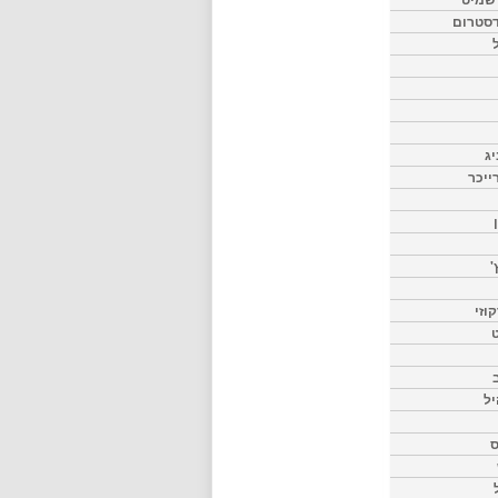
דסטרום
יג
ייכר
'
וזי
ט
יל
ס