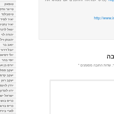
טופאק
טייגר וודס
טימבלנד
http://www.i
יאיר לפיד
יאיר נתניה
יגאל לרנר
יהודה לוי
יהונתן זיל
יואב בר
יובל דרור
בה
יולי דסיאט
יוסי בהר
.
שדות החובה מסומנים
*
יורם בן אב
יעקב סמלס
יעקב קדמי
יעקב רוזן
ירדן לוינס
ירוו לונדון
ישראל ישר
כריס בוש
כריס ברוגן
לארי בירד