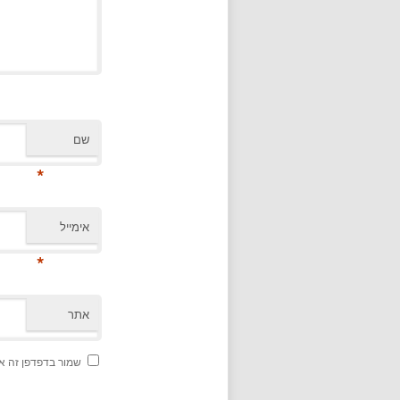
שם
*
אימייל
*
אתר
שמור בדפדפן זה א