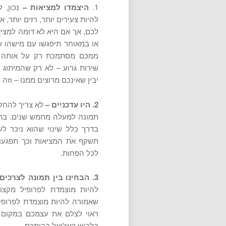
1.
היצמדו למציאות –
נכון, ל
להיות צעירים יותר, רזים יותר, 
לכם, אך אם היא לא דומה למציאו
או במאוחר תיפגשו עם מישהו ש
ממכם מסתמכת רק על אותה ת
שירות גרוע – לא רק שהמיתוג
יבין שאינכם מרוצים ממנו – וזה 
2. היו עדכניים –
לא צריך להחלי
תמונה למעלה מחמש שנים. בתקו
בדרך כלל שינוי שהוא ניכר ל
תשקף את המציאות וכך תפגעו 
לכל הפחות.
3. הבחינו בין תמונה לצרכים עסקיים
להיות מוצמדת לפרופיל מקצו
שאמורה להיות מוצמדת לפרופיל
ראוי לצלם את עצמכם במקום ע
בלבוש קאז'ואל בביתכם.