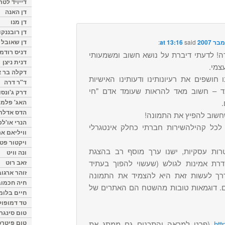
דייויד לטר
דן האנה
דן מנו
דן רובננקו
דן שאובל
said:
דניס רודמן
דה! לדעתי דיברת על נושא חשוב ומשמעותי
דנית ניצן
צמי.
דקלה בר א
ו חושפים את רעיונותינו ודעותינו האישיות
ד"ר דרה
 – חשוב מאד להראות שעומד אדם "חי
דרק ג'ונסו
האג' פלמי
.
הדס אדלר
שחשוב להפיץ את התמונה!
הנרי או'לפ
לכל קהילהשירות חברתי כחלק אינטגרלי
וויליאם א
ויקטור פט
רות עסקיות, ישנו ערך מוסף רב בהצגת
ונה וויט
זאב רוט
רת אמינות לגולש (שעשוי להפוך בעתיד
זוהר ארגוב
דרך לעשות זאת היא להצמיד את התמונה
חיה חכמוב
. דוגמאות טובות מהשטח הם האתרים של
חיים בלומ
טד דמופול
טום סינגר
טום פיטרס
htt
(פרט למראה והתכנים גם ממתג את