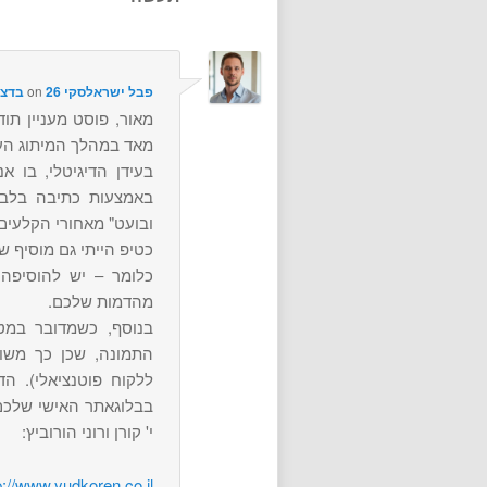
פבל ישראלסקי
on
26 בדצמבר 2007 at 13:16
מאור, פוסט מעניין תו
מאד במהלך המיתוג הע
בעידן הדיגיטלי, בו אנ
באמצעות כתיבה בלבד
ובועט" מאחורי הקלעים
כטיפ הייתי גם מוסיף 
כלומר – יש להוסיפה 
מהדמות שלכם.
בנוסף, כשמדובר במט
התמונה, שכן כך משוד
ללקוח פוטנציאלי). ה
בבלוגאתר האישי שלכם
י' קורן ורוני הורוביץ:
p://www.yudkoren.co.il