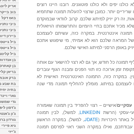
א כולנו יפים ולא כולנו פוטוגנים. רובנו היינו רוצים
אריק ליונג
או שריריים יותר. כמובן שרצוי להעלות תמונה שתחמיא
בוב בייקר
בועז דקל
ת, זה רק יזיק למיתוג שלכם. קרוב לוודאי שבמוקדם
ביבי נתניה
לא מכיר אתכם בחיי היומיום והתרשמותו הויזאולית
ביבי נתניה
מונה אינטרנטית. במקרה כזה, עשיתם לעצמכם
ביירון דיוו
 של המראה שלכם הוא לא אמיתי, מי שיפגוש אתכם
ביל גייטס
יזיק באופן הרסני למיתוג האישי שלכם.
ביל גייטס
ביל קלינטו
בן אנדרווד
ף תמונה כל חודש, אך גם לא רצוי להישאר עם אותה
בן קאתרס
פת זמן ארוכה כזו תווי הפנים ומבנה הגוף עוברים
בריאן קליי
עין. במקרה כזה, התמונה האינטרנטית האישית לא
ברק אובמ
לעצמכם במיתוג. מומלץ להחליף תמונה מדי שנה
בת שבע מל
בתיה יחיד
גארי ויינר
גדי שמשון
/אישיים – רצוי להפריד בין תמונה שאמורה
ג'דסון ליפ
עי-עסקי (הרשת
LINKEDIN
, למשל), לבין תמונה
ג'ון ג'אנט
 באתר היכרויות (
JDATE
, למשל). במקרה הראשון
גורדון ברא
גיא פיירי
בודתכם, ואילו במקרה השני ראוי לפרסם תמונה
ג'ייזי