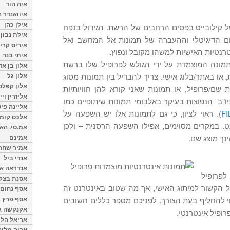
איה הוד
איוואנדר ה
אילן כהן
ל קילובייט בפסים הרחבים של הרשת. הגידול בנפח
אילת נבון
ם הדיגיטלי וההעברה של תמונות אל המחשב ואל
איריס קרי
נטיות האישיות למשהו מקובל ונפוץ.
איתי בנר
תמונה המוצמדת על ידי הגולש לפרופיל שלו ברשת
אלון בן א
אלון גל
או באתר/בלוג אישי. צריך להבדיל בין תמונות מסוג
אלון קפלנ
ת שם/פרופיל, או תמונות שאני קורא להן חוויותיות
אליזרין וי
יו"ב- הנפוצות בעיקר באלבומי תמונות שיתופיים כמו
אליינה פיט
FI
). ראוי לציון, כי גם לתמונות אלו יש השפעה על
אלכס קומן
ט. במקרים מסוימים, אפילו השפעה הרסנית – ולכן
אמ.סי. הא
אמינם
ינך מוצג שם.
אמיר שחר
אנדי ביל
אנדראה או
פרופיל
אסנת בצל
 הקשור למיתוג האישי, אך מה שטוב באינטרנט זה
אסף נחום
אסף פרץ
י להחליף בעת הצורך. לפניכם מספר כללים חשובים
אקנקשה ג
ופיל אינטרנטי.
אריאל הלו
אריה מלינ