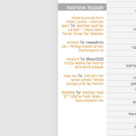
תגובות אחרונות
ניהול מוניטין ברשתות
חברתיות – טיפים | הבלוג
על
של מאור קפלנסקי
רושם
ו
ראשוני בגוגל – "המראה
המושלם" של ישראל ישראלי
newadmin
על
האיורים
חוזרים לאופנה ובגדול! – מה
בר
זה אינפוגרפיקה?
Maor2323
על
6 טעויות
קריטיות של מחפשי עבודה
ניקוב
שעושים מיתוג אישי
על
יוסי זילברפרב
מה עומד
ו
מאחורי המיתוג האישי
הויזואלי של מרק צוקרברג
ון
על
מאור קפלנסקי
Vizibility
– כפתור חמוד ש"מסדר" לך
את התוצאות בגוגל
קי
אלי