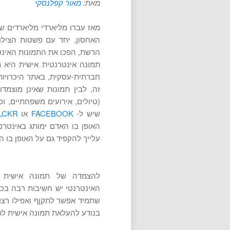
מאת:
מאור קפלנסקי
מאז עברו מליארדי מליארדים ש
האחסון, יחד עם פשטות הצילו
הרשת, הפכו את התמונות האינטר
תמונה אינטרנטית אישית היא 
חברתית-עסקית, באתר היכרויות, 
זה, לבין תמונות שאינן מוצמדו
(טיולים, אירועים משפחתיים, וכ
שיש ל-
FACEBOOK
או
LCKR
האופן בו האדם ימותג באינטרנ
עלייך להקפיד גם על האופן בו ה
להצמדה של תמונה אישית ל
האינטרנטי יש חשיבות רבה בכל
שתמיד אפשר לתקןף ואפילו רצו
בנודע להעלאת תמונה אישית לפר