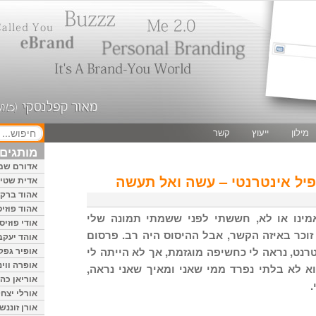
מילון
ייעוץ
קשר
מותגים 
אדורם שמ
פיל אינטרנטי – עשה ואל תעשה
אדית שטיי
אהוד ברק
אהוד פוזיס
תאמינו או לא, חששתי לפני ששמתי תמונה שלי
אודי פוזיס
 זוכר באיזה הקשר, אבל ההיסוס היה רב. פרסום
אוהד יעקב
נט, נראה לי כחשיפה מוגזמת, אך לא הייתה לי
אופיר גפק
אופרה ווינ
א לא בלתי נפרד ממי שאני ומאיך שאני נראה,
אוריאן כהן
.
אורלי יצחק
אורן זוננשי