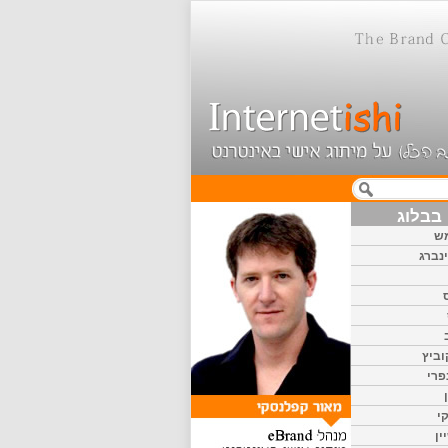
בבלוג
ש
נברג
וביץ
פרי
י
ין