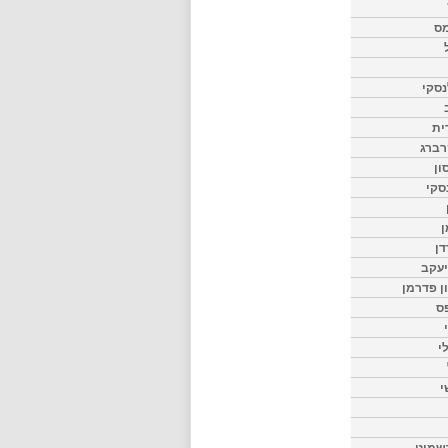
מס
סקי
ית
רברג
ון
סקי
ן
דן
יעקב
ון פדרמן
ס
י
י
שמיט