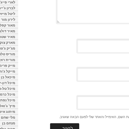
לארי פייג'
לברון ג'יי
ליטל מייזל
לירון מור
מאור קפלנ
מאיר דולב
מאיר שטר
מארק צוק
מג'יק ג'ונס
מוריס טלנ
מורית רוזן
מייק פרימ
מייקל ג'ור
מיכאל בן 
מיכל דון-י
מיכל טל-פ
מיכל כרמי
מיכל נפתל
מיץ' ג'ואל
מיתוג איש
ת השם, האימייל והאתר שלי לפעם הבאה שאגיב.
מלי שחם
מנחם בן
מרוה גולד