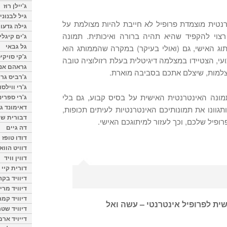
ג'יילן רוז
גיל לבנוני
נטית מוצמדת פרופיל לא חייבת להיות מצולמת על
גילה גדעון
רצוי להקפיד שהיא תהיה ברורה ואיכותית. תמונה
ג'ים קיגלי
גל גבאי
תוג האישי, גם (ואולי בעיקר) במקרה שהממותג הוא
ג'קי סויקי
ועי, הצטיידו במצלמה דיגיטלית בעלת רזולוציה טובה
גראהם אנת
צלמות, שיצלם אתכם בסביבה מוארת.
ג'רביס גרי
ג'רי ווילסו
מונה האינטרנטית האישית על בסיס קבוע, גם בלי
ג'רי ספרינ
דאימונד ג'
תגוונו את תמונותיכם האינטרנטיות לעיתים תכופות,
דבורית שר
פרופיל שלכם, וכך לעזור למיתוגכם האישי.
דה גיים
דודו טופז
דוויט הווא
דווין וויד
דורית קיי
דיוויד בק
דיוויד מרי
דיוויד קמר
ית לפרופיל אינטרנטי – עשה ואל
דיוויד שטר
דייויד ארמ