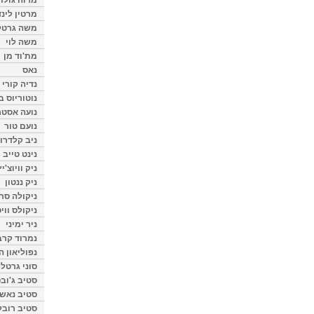
מרטין לינ
משה גרטל
משה לוי
מת'וד מן
נאס
נדיה קורי
נוטוריוס ב
נועה אסטר
נועם טור
ניב קלדרון
נינט טייב
ניק וויוצ'יץ
ניק ננטון
ניקולה סרק
ניקולס ווי
ניר ימיני
נמרוד קרב
נפוליאון ה
סוני גרטל
סטיב ג'וב
סטיב נאש
סטיב רובל