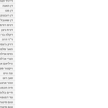
דייויד לטר
דן האנה
דן מנו
דן רובננקו
דן שאובל
דניס רודמן
דנית ניצן
דקלה בר א
ד"ר דרה
דרק ג'ונסו
האג' פלמי
הדס אדלר
הנרי או'לפ
וויליאם א
ויקטור פט
ונה וויט
זאב רוט
זוהר ארגוב
חיה חכמוב
חיים בלומ
טד דמופול
טום סינגר
טום פיטרס