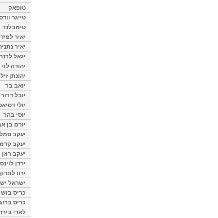
טופאק
טייגר וודס
טימבלנד
יאיר לפיד
יאיר נתניה
יגאל לרנר
יהודה לוי
יהונתן זיל
יואב בר
יובל דרור
יולי דסיאט
יוסי בהר
יורם בן אב
יעקב סמלס
יעקב קדמי
יעקב רוזן
ירדן לוינס
ירוו לונדון
ישראל ישר
כריס בוש
כריס ברוגן
לארי בירד