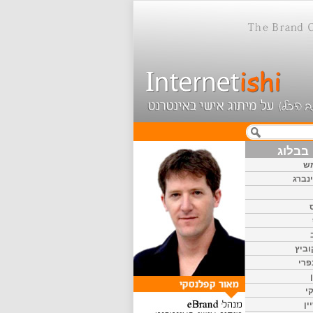
בבלוג
ש
נברג
וביץ
פרי
י
ין