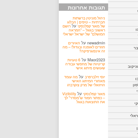
תגובות אחרונות
ניהול מוניטין ברשתות
חברתיות – טיפים | הבלוג
על
של מאור קפלנסקי
רושם
ו
ראשוני בגוגל – "המראה
המושלם" של ישראל ישראלי
newadmin
על
האיורים
חוזרים לאופנה ובגדול! – מה
בר
זה אינפוגרפיקה?
Maor2323
על
6 טעויות
קריטיות של מחפשי עבודה
ניקוב
שעושים מיתוג אישי
על
יוסי זילברפרב
מה עומד
ו
מאחורי המיתוג האישי
הויזואלי של מרק צוקרברג
ון
על
מאור קפלנסקי
Vizibility
– כפתור חמוד ש"מסדר" לך
את התוצאות בגוגל
קי
אלי