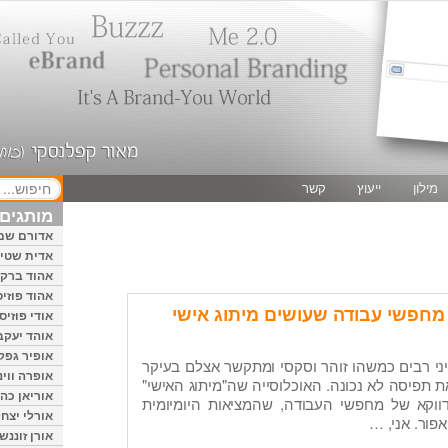
מילון
ייעוץ
קשר
מותגים 
אדורם שמ
אדית שטיי
אהוד ברק
אהוד פוזיס
אודי פוזיס
אוהד יעקב
אופיר גפק
יני רבים כמשהו זוהר וסקסי ומתקשר אצלם בעיקר
אופרה ווינ
ת תפיסה לא נכונה. האוכלוסייה שה"מיתוג האישי"
אוריאן כהן
 דווקא של מחפשי העבודה, שהמציאות היומיומית
אורלי יצחק
פור. אני, …
אורן זוננשי