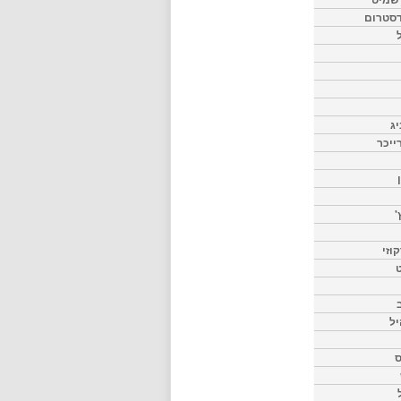
דסטרום
יג
ייכר
'
וזי
ט
יל
ס