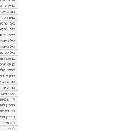
אריק ליונג
בוב בייקר
בועז דקל
ביבי נתניה
ביבי נתניה
ביירון דיוו
ביל גייטס
ביל גייטס
ביל קלינטו
בן אנדרווד
בן קאתרס
בריאן קליי
ברק אובמ
בת שבע מל
בתיה יחיד
גארי ויינר
גדי שמשון
ג'דסון ליפ
ג'ון ג'אנט
גורדון ברא
גיא פיירי
ג'ייזי