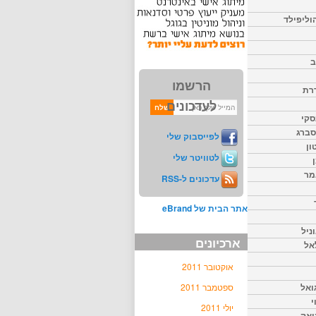
וליפילד
ב
הרשמו
דרת
לעדכונים
סקי
יסברג
לפייסבוק שלי
ון
לטוויטר שלי
מר
עדכונים ל-RSS
אתר הבית של eBrand
ניל
ארכיונים
אל
אוקטובר 2011
ואל
ספטמבר 2011
י
יולי 2011
יאק