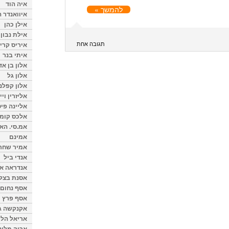
איה הוד
להמשך »
איוואנדר ה
אילן כהן
אילת נבון
תגובה אחת
איריס קרי
איתי בנר
אלון בן א
אלון גל
אלון קפלנ
אליזרין וי
אליינה פיט
אלכס קומן
אמ.סי. הא
אמינם
אמיר שחר
אנדי ביל
אנדראה או
אסנת בצל
אסף נחום
אסף פרץ
אקנקשה ג
אריאל הלו
אריה מלינ