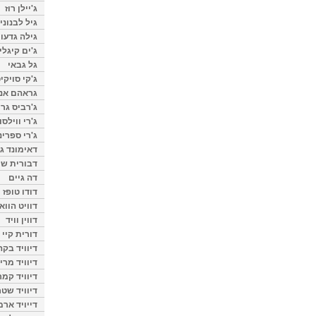
ג'יילן רוז
גיל לבנוני
גילה גדעון
ג'ים קיגלי
גל גבאי
ג'קי סויקי
גראהם אנת
ג'רביס גרי
ג'רי ווילסו
ג'רי ספרינ
דאימונד ג'
דבורית שר
דה גיים
דודו טופז
דוויט הווא
דווין וויד
דורית קיי
דיוויד בק
דיוויד מרי
דיוויד קמר
דיוויד שטר
דייויד ארמ