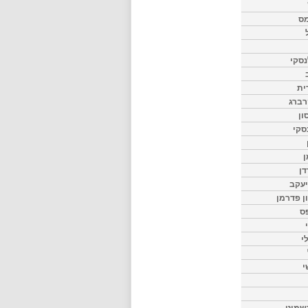
מס
סקי
ית
רברג
ון
סקי
ן
דן
יעקב
ון פדרמן
ס
י
י
שמיט