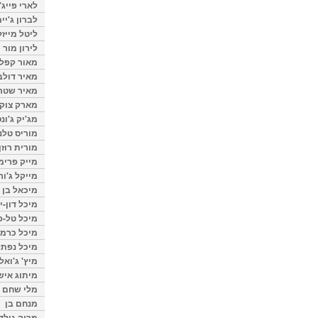
לארי פייג'
לברון ג'יי
ליטל מייזל
לירון מור
מאור קפלנ
מאיר דולב
מאיר שטר
מארק צוק
מג'יק ג'ונס
מוריס טלנ
מורית רוזן
מייק פרימ
מייקל ג'ור
מיכאל בן 
מיכל דון-י
מיכל טל-פ
מיכל כרמי
מיכל נפתל
מיץ' ג'ואל
מיתוג איש
מלי שחם
מנחם בן
מרוה גולד