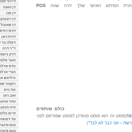
דייויד לטר
חרת המיתוג האישי שלך יהיה שווה
POS
דן האנה
דן מנו
דן רובננקו
דן שאובל
דניס רודמן
דנית ניצן
דקלה בר א
ד"ר דרה
דרק ג'ונסו
האג' פלמי
הדס אדלר
הנרי או'לפ
וויליאם א
ויקטור פט
ונה וויט
זאב רוט
זוהר ארגוב
חיה חכמוב
כולם שותפים
חיים בלומ
ם!
(פוסט זה הוא פוסט מעודכן לפוסט שפורסם לפני
טד דמופול
רשת – אני כבר לא לבד")
טום סינגר
טום פיטרס