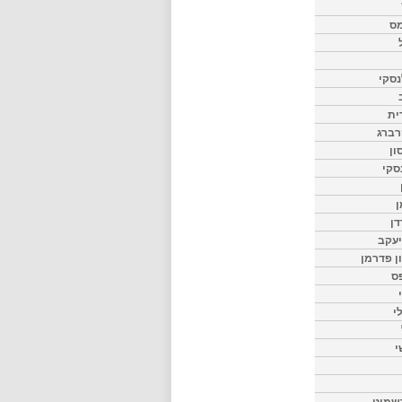
מס
סקי
ית
רברג
ון
סקי
ן
דן
יעקב
ון פדרמן
ס
י
י
שמיט