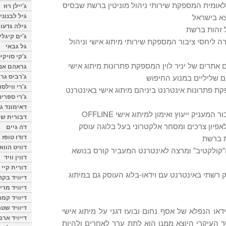
אומית המספקת שירותי ניהול מוניטין ברשת שבסיס
ג'יילן רוז
גיל לבנוני
א בישראל
גילה גדעון
ל זהות ברשת
ג'ים קיגלי
 ליחסי ציבור המספקת שירותי מיתוג אישי וניהול
גל גבאי
ג'קי סויקי
אתרים של יניר לוין המספקת פתרונות מיתוג אישי
גראהם אנת
ג'רביס גרי
ם שליליים במנוע החיפוש
ג'רי ווילסו
 פתרונות אינטרנט ביניהם מיתוג אישי באינטרנט
ג'רי ספרינ
דאימונד ג'
המעניק ייעוץ ואימון למיתוג אישי OFFLINE
דבורית שר
לאפיון צרכים ומסחר אלקטרוני בעל בלוגה עוסק
דה גיים
דודו טופז
ת ברשת
דוויט הווא
"קולקטיב" ומרצה לאינטרנט המעביר קורס בנושא
דווין וויד
דורית קיי
 רשתי באינטרנט עם וידאו-בלוג העוסק גם במיתוג
דיוויד בק
דיוויד מרי
דיוויד קמר
דיוויד שטר
או הנפלא של אסף נחום ובועז דגני על מיתוג אישי
דייויד ארמ
 העיקרי היוצא ממנו הוא לתת ערך לאחרים ולהיות