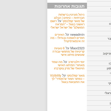
תגובות אחרונות
ניהול מוניטין ברשתות
חברתיות – טיפים | הבלוג
על
של מאור קפלנסקי
רושם
ו
ראשוני בגוגל – "המראה
המושלם" של ישראל ישראלי
newadmin
על
האיורים
חוזרים לאופנה ובגדול! – מה
בר
זה אינפוגרפיקה?
Maor2323
על
6 טעויות
קריטיות של מחפשי עבודה
ניקוב
שעושים מיתוג אישי
על
יוסי זילברפרב
מה עומד
ו
מאחורי המיתוג האישי
הויזואלי של מרק צוקרברג
ון
על
מאור קפלנסקי
Vizibility
– כפתור חמוד ש"מסדר" לך
את התוצאות בגוגל
קי
אלי