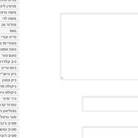
מרטין לינ
משה גרטל
משה לוי
מת'וד מן
נאס
נדיה קורי
נוטוריוס ב
נועה אסטר
נועם טור
ניב קלדרון
נינט טייב
ניק וויוצ'יץ
ניק ננטון
ניקולה סרק
ניקולס ווי
ניר ימיני
נמרוד קרב
נפוליאון ה
סוני גרטל
סטיב ג'וב
סטיב נאש
סטיב רובל