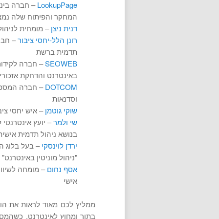
LookupPage
– חברה בינל
המחקר והפיתוח שלה נמצ
דנית ניצן
– מומחית לניהו
רונן הלל-יחסי ציבור
– חברה
תדמית ברשת
SEOWEB
– חברה לקידום 
באינטרנט והדחקת אזכורי
DOTCOM
– חברה המספקת
וסדנאות
שוקי גוטמן
– איש יחסי ציבור 
שי ולמר
– יועץ אינטרנטי 
בנושא ניהול תדמית אישי
ירדן לוינסקי
– בעל בלוג ה
"ניהול מוניטין באינטרנט"
אסף נחום
– מומחה לשיווק
אישי
ממליץ לכם מאוד לראות את הויד
בתוך ומחוץ לאינטרנט, כשהמסר