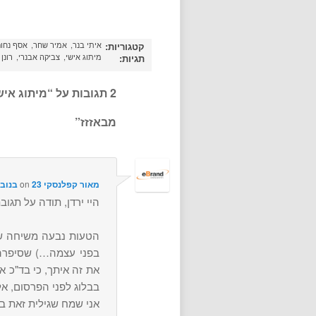
איתי בנר
אמיר שחר
אסף נחו
קטגוריות:
מיתוג אישי
צביקה אבנרי
רונן
תגיות:
2 תגובות על “
מיתוג איש
מבאזזז
”
מאור קפלנסקי
on
23 בנובמבר 2008 at 1:06
היי ירדן, תודה על תגוב
הטעות נבעה משיחה שה
בפני עצמה…) שסיפרה 
את זה איתך, כי בד"כ א
בבלוג לפני הפרסום, אל
אני שמח שגילית זאת ב