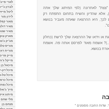
לארי פייג'
לברון ג'יי
"צצת" לאחרונה (לפי המיתוג שלך אתה
ליטל מייזל
), אלא שהדיון והשיח בתחום התפתח רק
לירון מור
ם לכך, היא ההרצאה שאתה מעביר בנושא
מאור קפלנ
".
מאיר דולב
מאיר שטר
מארק צוק
ת או וידאו של ההרצאה שלך לרשת (כחלק
מג'יק ג'ונס
ך…)? אשמח מאוד לפרסם אותה פה. אשמח
מוריס טלנ
ורח בנושא.
מורית רוזן
מייק פרימ
מייקל ג'ור
מיכאל בן 
מיכל דון-י
מיכל טל-פ
מיכל כרמי
מיכל נפתל
מיץ' ג'ואל
מיתוג איש
בה
מלי שחם
מנחם בן
.
שדות החובה מסומנים
*
מרוה גולד