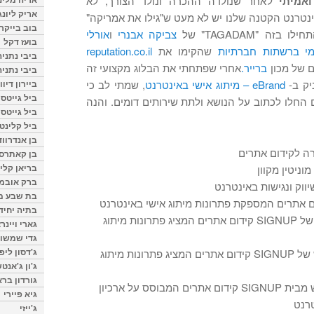
ואמיתי
לאחר שנולדה ההכרה ונולד הצורך, לא
אריק ליונג
נטרנט הקטנה שלנו יש לא מעט ש"גילו את אמריקה"
בוב בייקר
ה "TAGADAM" של
צביקה אבנרי
ו
אורלי
בועז דקל
ומי ברשתות חברתיות
שהקימו את
reputation.co.il
ביבי נתניה
 של מכון
ברייר.
אחרי שפתחתי את הבלוג מקצועי זה
ביבי נתניה
ביירון דיוו
יק ב-
eBrand – מיתוג אישי באינטרנט
, שמתי לב כי
ביל גייטס
 החלו לכתוב על הנושא ולתת שירותים דומים. והנה
ביל גייטס
ביל קלינטו
בן אנדרווד
ה לקידום אתרים
בן קאתרס
בריאן קליי
וניטין מקוון
ברק אובמ
ווק ונגישות באינטרנט
בת שבע מל
ם אתרים המספקת פתרונות מיתוג אישי באינטרנט
בתיה יחיד
– אתר חדש של SIGNUP קידום אתרים המציג פתרונות מיתוג
גארי ויינר
גדי שמשון
ג'דסון ליפ
– עוד אתר חדש של SIGNUP קידום אתרים המציג פתרונות מיתוג
ג'ון ג'אנט
גורדון ברא
– בלוג חדש מבית SIGNUP קידום אתרים המבוסס על ארכיון
גיא פיירי
רנט
ג'ייזי