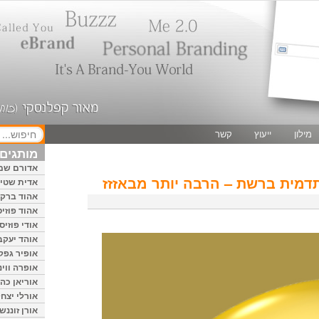
מילון
ייעוץ
קשר
מותגים 
אדורם שמ
 תדמית ברשת – הרבה יותר מבאזזז
אדית שטיי
אהוד ברק
אהוד פוזיס
אודי פוזיס
אוהד יעקב
אופיר גפק
אופרה ווינ
אוריאן כהן
אורלי יצחק
אורן זוננשי