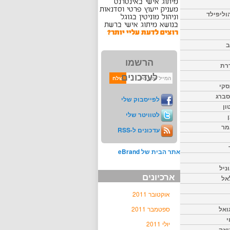
וליפילד
ב
הרשמו
דרת
לעדכונים
סקי
יסברג
לפייסבוק שלי
ון
לטוויטר שלי
מר
עדכונים ל-RSS
אתר הבית של eBrand
ניל
ארכיונים
אל
אוקטובר 2011
ואל
ספטמבר 2011
י
יולי 2011
יאק