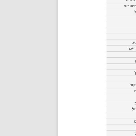
דסטרום
יג
ייכר
'
וזי
ט
יל
ס