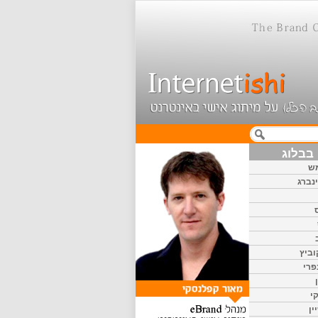
בבלוג
ש
נברג
וביץ
פרי
י
ין