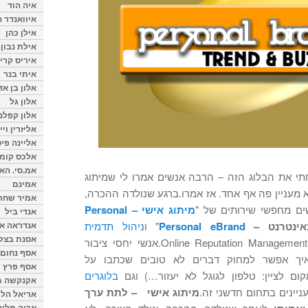
איה הוד
איוואנדר ה
אילן כהן
אילת נבון
איריס קרי
איתי בנר
אלון בן א
אלון גל
אלון קפלנ
אליזרין וי
אליינה פיט
אלכס קומן
אמ.סי. הא
כשפתחתי את הבלוג הזה – הרבה אנשים אמרו לי שמיתוג
אמינם
 מעניין פה אף אחד. אז אמרו.ברגע שנולדה ההכרה,
אמיר שחר
שים מחפשי שירותים של "
מיתוג אישי – Personal
אנדי ביל
אנדראה או
אינטרנט –
Personal eBrand
" ו
ניהול תדמית
אסנת בצל
– Online Reputation Management.אנשי יחסי ציבור
אסף נחום
 איך אפשר למחוק דברים לא טובים שכתבו על
אסף פרץ
ם לציין: טלפון לגוגל לא יעזור…) וגם
בלוגרים
אקנקשה ג
יינים בתחום חדשני זה.
מיתוג אישי – לתת ערך
אריאל הלו
אריה מלינ