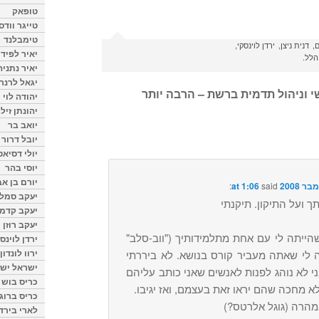
טופאק
טייגר וודס
טימבלנד
ם
דנית ניצן
ירדן לוינסקי
יאיר לפיד
 הלל
יאיר נתניה
יגאל לרנר
י וניהול תדמית ברשת – הרבה יותר
יהודה לוי
יהונתן זיל
יואב בר
יובל דרור
יולי דסיאט
יוסי בהר
יורם בן אב
said:
יעקב סמלס
תך ועל התיקון. תיקנתי
יעקב קדמי
יעקב רוזן
ייתה לי עם אחת מתלמידותיך ("ווב-סלב"
ירדן לוינס
ירוו לונדון
לי שאתה מעביר קורס בנושא. לא ביררתי
ישראל ישר
ני לא נוהג לפנות לאנשים שאני כותב עליהם
כריס בוש
א מחכה שהם יראו זאת בעצמם, ואז יגיבו.
כריס ברוגן
מהרה (גוגל אלרטס?)
לארי בירד