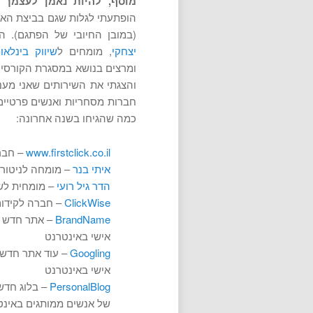
מוסף, להיות נאמן לעצמך 
הופתעתי לגלות שגם בביצת האי
(במובן החיובי של הפתגם). התחילו בז
יצחקי
, מומחים ל
שיווק בינלא
ומרצים בנושא במסגרת הקורסים
והצגתי את השירותים שאני מענ
חברות מסחריות ואנשים פרטיים
כמה שהגיחו בשנה אחרונה:
www.firstclick.co.il
– חבר
איתי בנר
– מומחה לניטור מ
הדר גיל רועי
– מומחית לשי
ClickWise
– חברה לקידו
BrandName
אישי באינטרנט
Googling
אישי באינטרנט
PersonalBlog
של אנשים ממותגים באינט