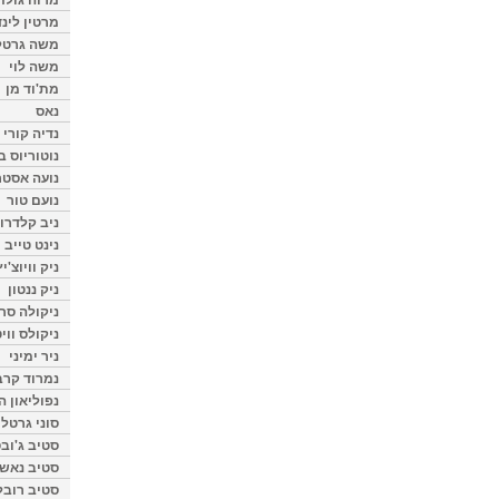
מרטין לינ
משה גרטל
משה לוי
מת'וד מן
נאס
נדיה קורי
נוטוריוס ב
נועה אסטר
נועם טור
ניב קלדרון
נינט טייב
ניק וויוצ'יץ
ניק ננטון
ניקולה סרק
ניקולס ווי
ניר ימיני
נמרוד קרב
נפוליאון ה
סוני גרטל
סטיב ג'וב
סטיב נאש
סטיב רובל