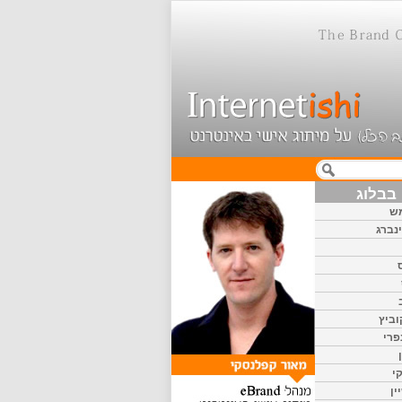
בבלוג
ש
נברג
וביץ
פרי
י
ין