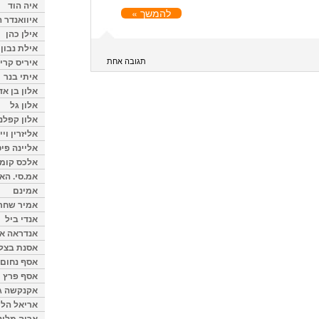
איה הוד
להמשך »
איוואנדר ה
אילן כהן
אילת נבון
תגובה אחת
איריס קרי
איתי בנר
אלון בן א
אלון גל
אלון קפלנ
אליזרין וי
אליינה פיט
אלכס קומן
אמ.סי. הא
אמינם
אמיר שחר
אנדי ביל
אנדראה או
אסנת בצל
אסף נחום
אסף פרץ
אקנקשה ג
אריאל הלו
אריה מלינ