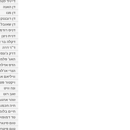
דייויד לטר
דן האנה
דן מנו
דן רובננקו
דן שאובל
דניס רודמן
דנית ניצן
דקלה בר א
ד"ר דרה
דרק ג'ונסו
האג' פלמי
הדס אדלר
הנרי או'לפ
וויליאם א
ויקטור פט
ונה וויט
זאב רוט
זוהר ארגוב
חיה חכמוב
חיים בלומ
טד דמופול
טום סינגר
טום פיטרס