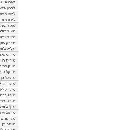
לארי פייג'
לברון ג'יי
ליטל מייזל
לירון מור
מאור קפלנ
מאיר דולב
מאיר שטר
מארק צוק
מג'יק ג'ונס
מוריס טלנ
מורית רוזן
מייק פרימ
מייקל ג'ור
מיכאל בן 
מיכל דון-י
מיכל טל-פ
מיכל כרמי
מיכל נפתל
מיץ' ג'ואל
מיתוג איש
מלי שחם
מנחם בן
מרוה גולד