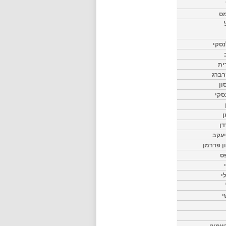
מס
סקי
ית
רברג
ון
סקי
ן
דן
יעקב
ון פדרמן
ס
י
י
שמיט