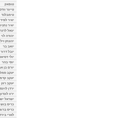
טופאק
טייגר וודס
טימבלנד
יאיר לפיד
יאיר נתניה
יגאל לרנר
יהודה לוי
יהונתן זיל
יואב בר
יובל דרור
יולי דסיאט
יוסי בהר
יורם בן אב
יעקב סמלס
יעקב קדמי
יעקב רוזן
ירדן לוינס
ירוו לונדון
ישראל ישר
כריס בוש
כריס ברוגן
לארי בירד