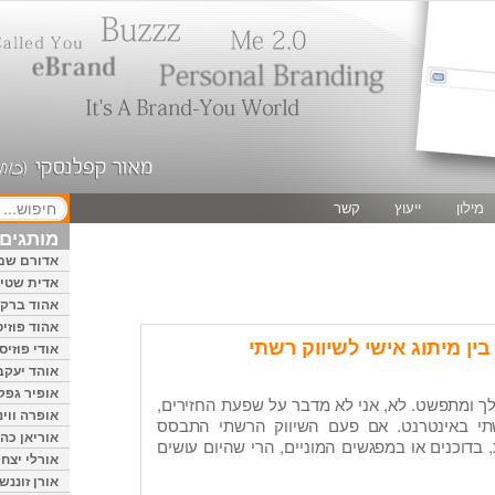
מילון
ייעוץ
קשר
מותגים 
אדורם שמ
אדית שטיי
אהוד ברק
אהוד פוזיס
ין מיתוג אישי לשיווק רשתי
אודי פוזיס
אוהד יעקב
אופיר גפק
לך ומתפשט. לא, אני לא מדבר על שפעת החזירים,
אופרה ווינ
תי באינטרנט. אם פעם השיווק הרשתי התבסס
אוריאן כהן
בדוכנים או במפגשים המוניים, הרי שהיום עושים
אורלי יצחק
אורן זוננשי