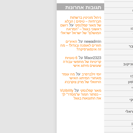
תגובות אחרונות
ניהול מוניטין ברשתות
חברתיות – טיפים | הבלוג
על
של מאור קפלנסקי
רושם
ו
ראשוני בגוגל – "המראה
המושלם" של ישראל ישראלי
newadmin
על
האיורים
חוזרים לאופנה ובגדול! – מה
בר
זה אינפוגרפיקה?
Maor2323
על
6 טעויות
קריטיות של מחפשי עבודה
ניקוב
שעושים מיתוג אישי
על
יוסי זילברפרב
מה עומד
ו
מאחורי המיתוג האישי
הויזואלי של מרק צוקרברג
ון
על
מאור קפלנסקי
Vizibility
– כפתור חמוד ש"מסדר" לך
את התוצאות בגוגל
קי
אלי