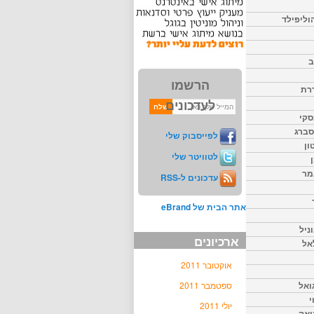
וליפילד
ב
הרשמו
דרת
לעדכונים
סקי
יסברג
לפייסבוק שלי
ון
לטוויטר שלי
מר
עדכונים ל-RSS
אתר הבית של eBrand
ניל
ארכיונים
אל
אוקטובר 2011
ואל
ספטמבר 2011
י
יולי 2011
יאק