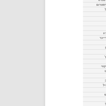
דסטרום
יג
ייכר
'
וזי
ט
יל
ס