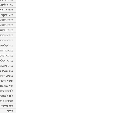
אריק ליונג
בוב בייקר
בועז דקל
ביבי נתניה
ביבי נתניה
ביירון דיוו
ביל גייטס
ביל גייטס
ביל קלינטו
בן אנדרווד
בן קאתרס
בריאן קליי
ברק אובמ
בת שבע מל
בתיה יחיד
גארי ויינר
גדי שמשון
ג'דסון ליפ
ג'ון ג'אנט
גורדון ברא
גיא פיירי
ג'ייזי