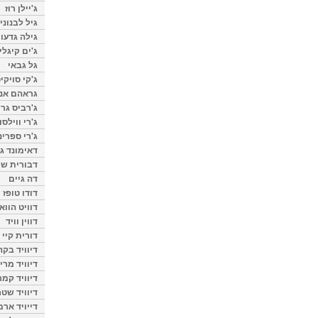
ג'יילן רוז
גיל לבנוני
גילה גדעון
ג'ים קיגלי
גל גבאי
ג'קי סויקי
גראהם אנת
ג'רביס גרי
ג'רי ווילסו
ג'רי ספרינ
דאימונד ג'
דבורית שר
דה גיים
דודו טופז
דוויט הווא
דווין וויד
דורית קיי
דיוויד בק
דיוויד מרי
דיוויד קמר
דיוויד שטר
דייויד ארמ