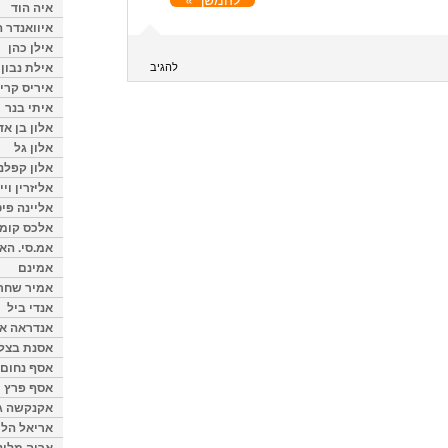
איה הוד
איוואנדר ה
אילן כהן
אילת נבון
להגיב
איריס קרי
איתי בנר
אלון בן א
אלון גל
אלון קפלנ
אליזרין וי
אליינה פיט
אלכס קומן
אמ.סי. הא
אמינם
אמיר שחר
אנדי ביל
אנדראה או
אסנת בצל
אסף נחום
אסף פרץ
אקנקשה ג
אריאל הלו
אריה מלינ