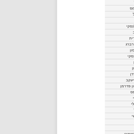
מס
סקי
ית
רברג
ון
סקי
ן
דן
יעקב
ון פדרמן
ס
י
י
שמיט