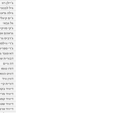
ג'יילן רוז
גיל לבנוני
גילה גדעון
ג'ים קיגלי
גל גבאי
ג'קי סויקי
גראהם אנת
ג'רביס גרי
ג'רי ווילסו
ג'רי ספרינ
דאימונד ג'
דבורית שר
דה גיים
דודו טופז
דוויט הווא
דווין וויד
דורית קיי
דיוויד בק
דיוויד מרי
דיוויד קמר
דיוויד שטר
דייויד ארמ