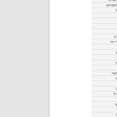
דסטרום
יג
ייכר
'
וזי
ט
יל
ס