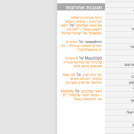
תגובות אחרונות
ניהול מוניטין ברשתות
חברתיות – טיפים | הבלוג
על
של מאור קפלנסקי
רושם
ו
ראשוני בגוגל – "המראה
המושלם" של ישראל ישראלי
newadmin
על
האיורים
חוזרים לאופנה ובגדול! – מה
בר
זה אינפוגרפיקה?
Maor2323
על
6 טעויות
קריטיות של מחפשי עבודה
ניקוב
שעושים מיתוג אישי
על
יוסי זילברפרב
מה עומד
ו
מאחורי המיתוג האישי
הויזואלי של מרק צוקרברג
ון
על
מאור קפלנסקי
Vizibility
– כפתור חמוד ש"מסדר" לך
את התוצאות בגוגל
קי
אלי