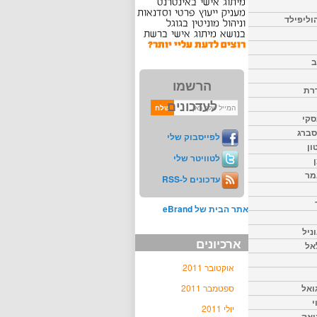
וליפילד
ב
הרשמו
דרת
לעדכונים
סקי
יסברג
לפייסבוק שלי
ון
לטוויטר שלי
מר
עדכונים ל-RSS
אתר הבית של eBrand
ניל
ארכיונים
אל
אוקטובר 2011
ואל
ספטמבר 2011
י
יולי 2011
יאק