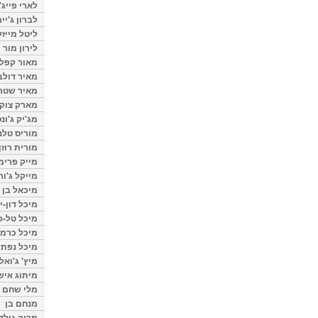
לארי פייג'
לברון ג'יי
ליטל מייזל
לירון מור
מאור קפלנ
מאיר דולב
מאיר שטר
מארק צוק
מג'יק ג'ונס
מוריס טלנ
מורית רוזן
מייק פרימ
מייקל ג'ור
מיכאל בן 
מיכל דון-י
מיכל טל-פ
מיכל כרמי
מיכל נפתל
מיץ' ג'ואל
מיתוג איש
מלי שחם
מנחם בן
מרוה גולד