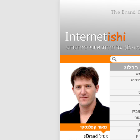
בבלוג
ש
נברג
וביץ
פרי
י
ין