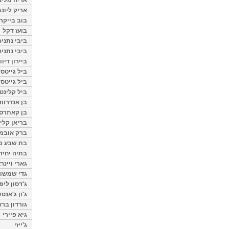
אריק ליונג
בוב בייקר
בועז דקל
ביבי נתניה
ביבי נתניה
ביירון דיוו
ביל גייטס
ביל גייטס
ביל קלינטו
בן אנדרווד
בן קאתרס
בריאן קליי
ברק אובמ
בת שבע מל
בתיה יחיד
גארי ויינר
גדי שמשון
ג'דסון ליפ
ג'ון ג'אנט
גורדון ברא
גיא פיירי
ג'ייזי