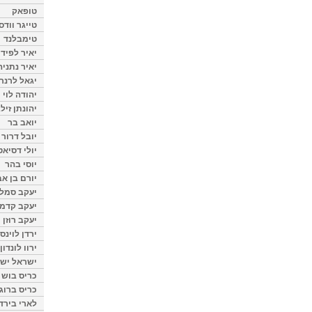
טופאק
טייגר וודס
טימבלנד
יאיר לפיד
יאיר נתניה
יגאל לרנר
יהודה לוי
יהונתן זיל
יואב בר
יובל דרור
יולי דסיאט
יוסי בהר
יורם בן אב
יעקב סמלס
יעקב קדמי
יעקב רוזן
ירדן לוינס
ירוו לונדון
ישראל ישר
כריס בוש
כריס ברוגן
לארי בירד