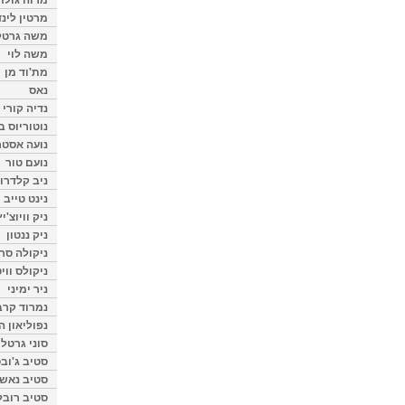
מרטין לינ
משה גרטל
משה לוי
מת'וד מן
נאס
נדיה קורי
נוטוריוס ב
נועה אסטר
נועם טור
ניב קלדרון
נינט טייב
ניק וויוצ'יץ
ניק ננטון
ניקולה סרק
ניקולס ווי
ניר ימיני
נמרוד קרב
נפוליאון ה
סוני גרטל
סטיב ג'וב
סטיב נאש
סטיב רובל