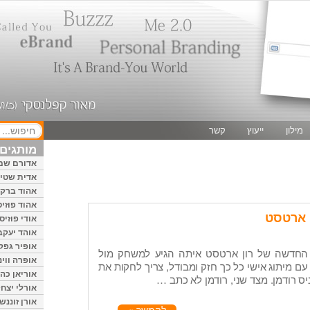
מילון
ייעוץ
קשר
מותגים 
אדורם שמ
אדית שטיי
אהוד ברק
אהוד פוזיס
ן ארטסט
אודי פוזיס
אוהד יעקב
אופיר גפק
החדשה של רון ארטסט איתה הגיע למשחק מול
אופרה ווינ
עם מיתוג אישי כל כך חזק ומבודל, צריך לחקות את
אוריאן כהן
אורלי יצחק
אורן זוננשי
להמשך »