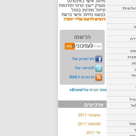
וליפילד
ב
הרשמו
דרת
לעדכונים
סקי
יסברג
לפייסבוק שלי
ון
לטוויטר שלי
מר
עדכונים ל-RSS
אתר הבית של eBrand
ניל
ארכיונים
אל
אוקטובר 2011
ואל
ספטמבר 2011
י
יולי 2011
יאק