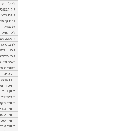
ג'יילן רוז
גיל לבנוני
גילה גדעון
ג'ים קיגלי
גל גבאי
ג'קי סויקי
גראהם אנת
ג'רביס גרי
ג'רי ווילסו
ג'רי ספרינ
דאימונד ג'
דבורית שר
דה גיים
דודו טופז
דוויט הווא
דווין וויד
דורית קיי
דיוויד בק
דיוויד מרי
דיוויד קמר
דיוויד שטר
דייויד ארמ