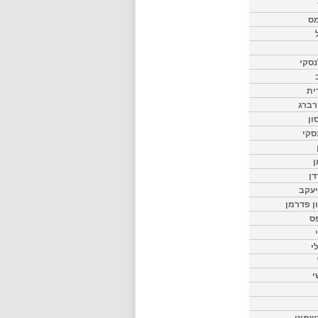
מס
סקי
ית
רברג
ון
סקי
ן
דן
יעקב
ון פדרמן
ס
י
י
שמיט