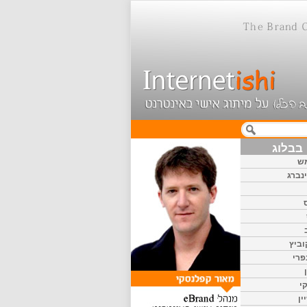
בבלוג
ש
נברג
וביץ
פרי
י
ין