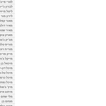
לארי פייג'
לברון ג'יי
ליטל מייזל
לירון מור
מאור קפלנ
מאיר דולב
מאיר שטר
מארק צוק
מג'יק ג'ונס
מוריס טלנ
מורית רוזן
מייק פרימ
מייקל ג'ור
מיכאל בן 
מיכל דון-י
מיכל טל-פ
מיכל כרמי
מיכל נפתל
מיץ' ג'ואל
מיתוג איש
מלי שחם
מנחם בן
מרוה גולד