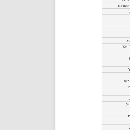
דסטרום
יג
ייכר
'
וזי
ט
יל
ס