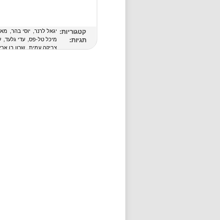
קטגוריות:
יגאל לרנר
יוסי בהר
מאי
תגיות:
מיכל טל-פס
עדי גלעד
ע
צביקה עמית
שרון בן ארי