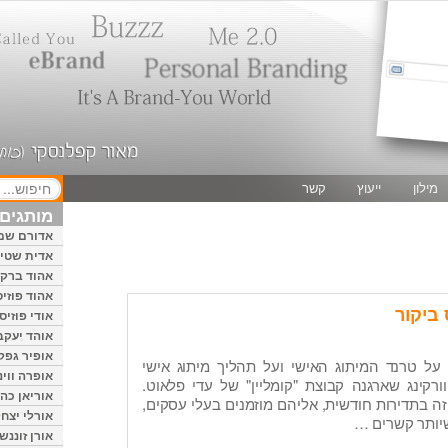
מילון
ייעוץ
קשר
מותגים 
אדורם שמ
אדית שטיי
אהוד ברק
אהוד פוזיס
 ביקור
אודי פוזיס
אוהד יעקב
אופיר גפק
 על טרנד המיתוג האישי ועל תהליך מיתוג אישי
אופרה ווינ
קינג שארגנה קבוצת "קומליין" של עדי פלאוט.
אוריאן כהן
 זה בתדירות חודשית, אליהם מוזמנים בעלי עסקים,
אורלי יצחק
יותר קשרים …
אורן זוננשי