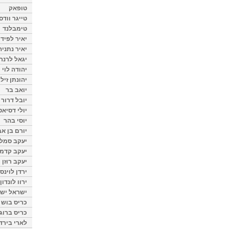
טופאק
טייגר וודס
טימבלנד
יאיר לפיד
יאיר נתניה
יגאל לרנר
יהודה לוי
יהונתן זיל
יואב בר
יובל דרור
יולי דסיאט
יוסי בהר
יורם בן אב
יעקב סמלס
יעקב קדמי
יעקב רוזן
ירדן לוינס
ירוו לונדון
ישראל ישר
כריס בוש
כריס ברוגן
לארי בירד