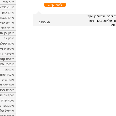
איה הוד
להמשך »
איוואנדר ה
אילן כהן
ר דולב
מיכאל בן יעקב
אילת נבון
די פלאוט
עופרה ניסן
תגובות 3
איריס קרי
-קרני
איתי בנר
אלון בן א
אלון גל
אלון קפלנ
אליזרין וי
אליינה פיט
אלכס קומן
אמ.סי. הא
אמינם
אמיר שחר
אנדי ביל
אנדראה או
אסנת בצל
אסף נחום
אסף פרץ
אקנקשה ג
אריאל הלו
אריה מלינ