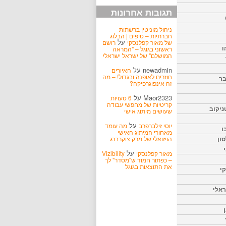
תגובות אחרונות
ניהול מוניטין ברשתות
חברתיות – טיפים | הבלוג
על
של מאור קפלנסקי
רושם
ו
ראשוני בגוגל – "המראה
המושלם" של ישראל ישראלי
newadmin
על
האיורים
חוזרים לאופנה ובגדול! – מה
בר
זה אינפוגרפיקה?
Maor2323
על
6 טעויות
קריטיות של מחפשי עבודה
ניקוב
שעושים מיתוג אישי
על
יוסי זילברפרב
מה עומד
ו
מאחורי המיתוג האישי
הויזואלי של מרק צוקרברג
ון
על
מאור קפלנסקי
Vizibility
– כפתור חמוד ש"מסדר" לך
את התוצאות בגוגל
קי
אלי