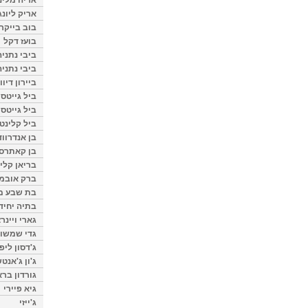
אריק ליונג
בוב בייקר
בועז דקל
ביבי נתניה
ביבי נתניה
ביירון דיוו
ביל גייטס
ביל גייטס
ביל קלינטו
בן אנדרווד
בן קאתרס
בריאן קליי
ברק אובמ
בת שבע מל
בתיה יחיד
גארי ויינר
גדי שמשון
ג'דסון ליפ
ג'ון ג'אנט
גורדון ברא
גיא פיירי
ג'ייזי