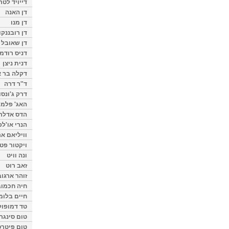
דייויד לטר
דן האנה
דן מנו
דן רובננקו
דן שאובל
דניס רודמן
דנית ניצן
דקלה בר א
ד"ר דרה
דרק ג'ונסו
האג' פלמי
הדס אדלר
הנרי או'לפ
וויליאם א
ויקטור פט
ונה וויט
זאב רוט
זוהר ארגוב
חיה חכמוב
חיים בלומ
טד דמופול
טום סינגר
טום פיטרס