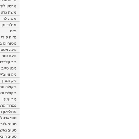
מרטין לינ
משה גרטל
משה לוי
מת'וד מן
נאס
נדיה קורי
נוטוריוס ב
נועה אסטר
נועם טור
ניב קלדרון
נינט טייב
ניק וויוצ'יץ
ניק ננטון
ניקולה סרק
ניקולס ווי
ניר ימיני
נמרוד קרב
נפוליאון ה
סוני גרטל
סטיב ג'וב
סטיב נאש
סטיב רובל