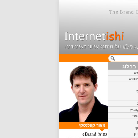
בבלוג
ש
נברג
וביץ
פרי
י
ין