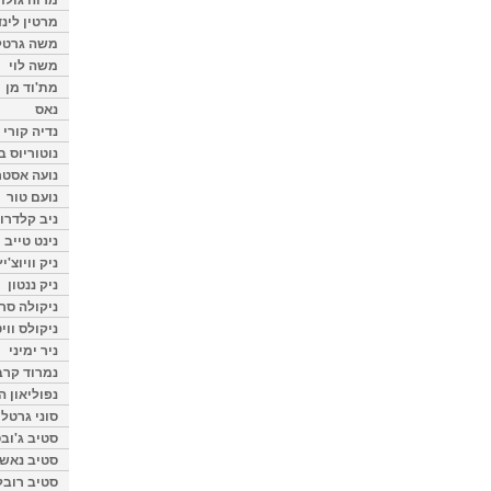
מרטין לינ
משה גרטל
משה לוי
מת'וד מן
נאס
נדיה קורי
נוטוריוס ב
נועה אסטר
נועם טור
ניב קלדרון
נינט טייב
ניק וויוצ'יץ
ניק ננטון
ניקולה סרק
ניקולס ווי
ניר ימיני
נמרוד קרב
נפוליאון ה
סוני גרטל
סטיב ג'וב
סטיב נאש
סטיב רובל