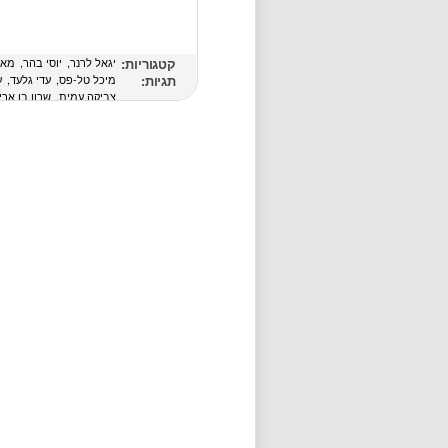
קטגוריות:
יגאל לרנר
יוסי בהר
מאי
תגיות:
מיכל טל-פס
עדי גלעד
ע
צביקה עמית
שרון בן ארי