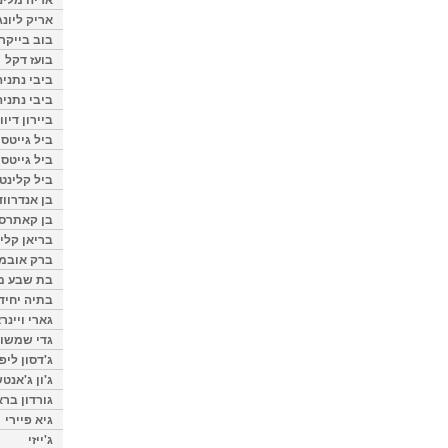
אריק ליונג
בוב בייקר
בועז דקל
ביבי נתניה
ביבי נתניה
ביירון דיוו
ביל גייטס
ביל גייטס
ביל קלינטו
בן אנדרווד
בן קאתרס
בריאן קליי
ברק אובמ
בת שבע מל
בתיה יחיד
גארי ויינר
גדי שמשון
ג'דסון ליפ
ג'ון ג'אנט
גורדון ברא
גיא פיירי
ג'ייזי