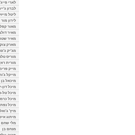
לארי פייג'
לברון ג'יי
ליטל מייזל
לירון מור
מאור קפלנ
מאיר דולב
מאיר שטר
מארק צוק
מג'יק ג'ונס
מוריס טלנ
מורית רוזן
מייק פרימ
מייקל ג'ור
מיכאל בן 
מיכל דון-י
מיכל טל-פ
מיכל כרמי
מיכל נפתל
מיץ' ג'ואל
מיתוג איש
מלי שחם
מנחם בן
מרוה גולד