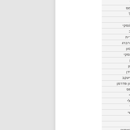
מס
סקי
ית
רברג
ון
סקי
ן
דן
יעקב
ון פדרמן
ס
י
י
שמיט