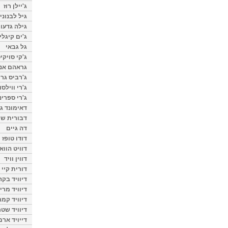
ג'יילן רוז
גיל לבנוני
גילה גדעון
ג'ים קיגלי
גל גבאי
ג'קי סויקי
גראהם אנת
ג'רביס גרי
ג'רי ווילסו
ג'רי ספרינ
דאימונד ג'
דבורית שר
דה גיים
דודו טופז
דוויט הווא
דווין וויד
דורית קיי
דיוויד בק
דיוויד מרי
דיוויד קמר
דיוויד שטר
דייויד ארמ