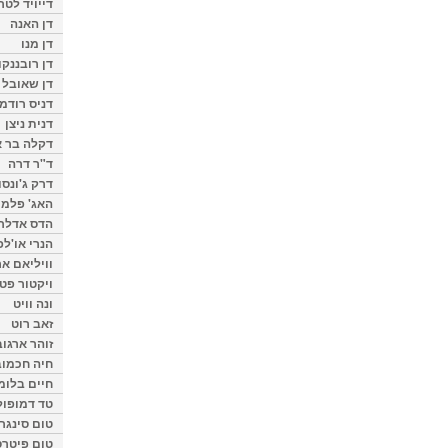
דייויד לטר
דן האנה
דן מנו
דן רובננקו
דן שאובל
דניס רודמן
דנית ניצן
דקלה בר א
ד"ר דרה
דרק ג'ונסו
האג' פלמי
הדס אדלר
הנרי או'לפ
וויליאם א
ויקטור פט
ונה וויט
זאב רוט
זוהר ארגוב
חיה חכמוב
חיים בלומ
טד דמופול
טום סינגר
טום פיטרס