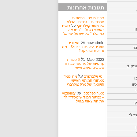
תגובות אחרונות
ניהול מוניטין ברשתות
חברתיות – טיפים | הבלוג
על
של מאור קפלנסקי
רושם
ו
ראשוני בגוגל – "המראה
המושלם" של ישראל ישראלי
newadmin
על
האיורים
חוזרים לאופנה ובגדול! – מה
בר
זה אינפוגרפיקה?
Maor2323
על
6 טעויות
קריטיות של מחפשי עבודה
ניקוב
שעושים מיתוג אישי
על
יוסי זילברפרב
מה עומד
ו
מאחורי המיתוג האישי
הויזואלי של מרק צוקרברג
ון
על
מאור קפלנסקי
Vizibility
– כפתור חמוד ש"מסדר" לך
את התוצאות בגוגל
קי
אלי