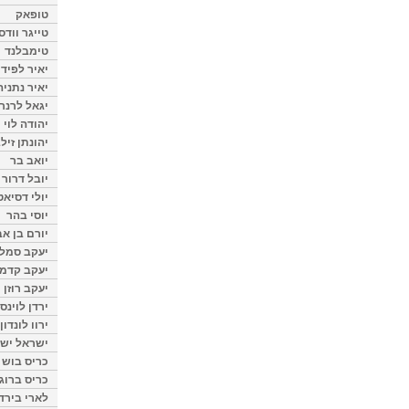
טופאק
טייגר וודס
טימבלנד
יאיר לפיד
יאיר נתניה
יגאל לרנר
יהודה לוי
יהונתן זיל
יואב בר
יובל דרור
יולי דסיאט
יוסי בהר
יורם בן אב
יעקב סמלס
יעקב קדמי
יעקב רוזן
ירדן לוינס
ירוו לונדון
ישראל ישר
כריס בוש
כריס ברוגן
לארי בירד