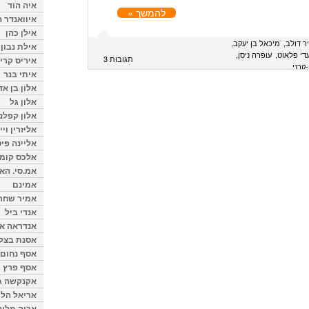
איה הוד
להמשך »
איוואנדר ה
אילן כהן
ר דולב
מיכאל בן יעקב
אילת נבון
די פלאוט
עופרה ניסן
תגובות 3
איריס קרי
-קרני
איתי בנר
אלון בן א
אלון גל
אלון קפלנ
אליזרין וי
אליינה פיט
אלכס קומן
אמ.סי. הא
אמינם
אמיר שחר
אנדי ביל
אנדראה או
אסנת בצל
אסף נחום
אסף פרץ
אקנקשה ג
אריאל הלו
אריה מלינ