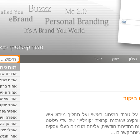
מילון
ייעוץ
קשר
מותגים 
אדורם שמ
אדית שטיי
אהוד ברק
אהוד פוזיס
 ביקור
אודי פוזיס
אוהד יעקב
אופיר גפק
 על טרנד המיתוג האישי ועל תהליך מיתוג אישי
אופרה ווינ
קינג שארגנה קבוצת "קומליין" של עדי פלאוט.
אוריאן כהן
 זה בתדירות חודשית, אליהם מוזמנים בעלי עסקים,
אורלי יצחק
יותר קשרים …
אורן זוננשי