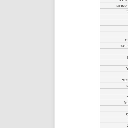
דסטרום
יג
ייכר
'
וזי
ט
יל
ס