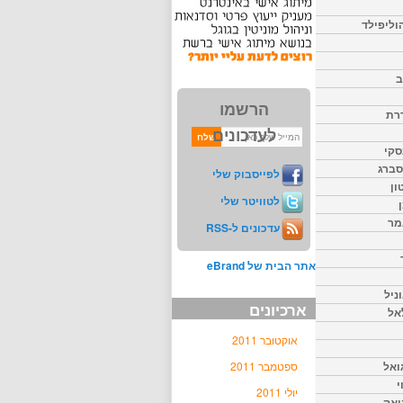
וליפילד
ב
הרשמו
דרת
לעדכונים
סקי
יסברג
לפייסבוק שלי
ון
לטוויטר שלי
מר
עדכונים ל-RSS
אתר הבית של eBrand
ניל
ארכיונים
אל
אוקטובר 2011
ואל
ספטמבר 2011
י
יולי 2011
יאק