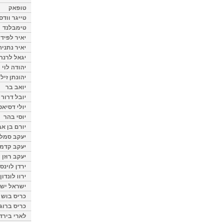
טופאק
טייגר וודס
טימבלנד
יאיר לפיד
יאיר נתניה
יגאל לרנר
יהודה לוי
יהונתן זיל
יואב בר
יובל דרור
יולי דסיאט
יוסי בהר
יורם בן אב
יעקב סמלס
יעקב קדמי
יעקב רוזן
ירדן לוינס
ירוו לונדון
ישראל ישר
כריס בוש
כריס ברוגן
לארי בירד