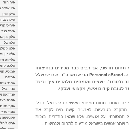
איה הוד
איוואנדר ה
אילן כהן
אילת נבון
איריס קרי
איתי בנר
אלון בן א
אלון גל
אלון קפלנ
אליזרין וי
אליינה פיט
אלכס קומן
 תחום חדשני, אך רבים כבר מכירים בנחיצותו
אמ.סי. הא
ה-
Personal eBrand
הובא מארה"ב, שם יש שלל
אמינם
מ'טרנד'. יועצים ומומחים מלמדים איך וכיצד
אמיר שחר
 לטובת קידום אישי, מקצועי ועסקי.
אנדי ביל
אנדראה או
אסנת בצל
הקמת בלוג זה, הוחדר תחום המיתוג האישי גם לישראל. חבלי
אסף נחום
 התקבל בטבעיות. לאנשים קשה היה לקבל את
אסף פרץ
 המסורתי, על אנשים. אלא שמאז בהדרגה, בזכות
אקנקשה ג
ר ויותר אנשים בישראל מודעים לתחום ולנחיצותו.
אריאל הלו
אריה מלינ