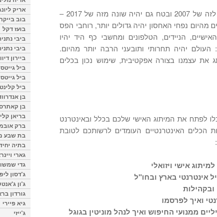
אריק ליונג
האינטרנט של 1997 אינו דומה לזה של 2007 ובטח גם יהיה שונה מזה של 2017 –
בוב בייקר
מגמה היא ברורה: 10 שנים מהיום נפחי האחסון יהיה גדולים יותר, רוחבי הפס
בועז דקל
אישיים, הניידים, הטלפונים ומחשבי כף היד יהיו
ביבי נתניה
: העולם יהיה תחרותי ותובעני הרבה יותר מהיום.
ביבי נתניה
ביירון דיוו
 את עצמנו בצורה אפקטיבית, שימוש נכון בכלים
ביל גייטס
ביל גייטס
ביל קלינטו
בן אנדרווד
בן קאתרס
בריאן קליי
לו לפתח את המיתוג האישי שלכם בכלל ובאינטרנט
ברק אובמ
 הכלים האינטרנטיים העומדים לרשותכם לטובת
בת שבע מל
בתיה יחיד
גארי ויינר
גדי שמשון
למיתוג אישי ויזואלי
ג'דסון ליפ
ל אינטרנטי בארץ ובחו"ל
ג'ון ג'אנט
ובקהילות
גורדון ברא
טי ואיך לפרסמו
גיא פיירי
ליים ממנועי החיפוש ואיך לנהל מוניטין בגוגל
ג'ייזי