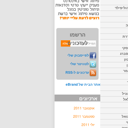
וליפילד
ב
הרשמו
דרת
לעדכונים
סקי
יסברג
לפייסבוק שלי
ון
לטוויטר שלי
מר
עדכונים ל-RSS
אתר הבית של eBrand
ניל
ארכיונים
אל
אוקטובר 2011
ואל
ספטמבר 2011
י
יולי 2011
יאק