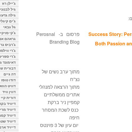
ג'יילן רוז
גיל לבנוני
גילה גדעון
:
ג'ים קיגלי
גל גבאי
ג'קי סויקי
Success Story: Pers
פרסום ב- Perosnal
גראהם אנת
Branding Blog
Both Passion an
ג'רביס גרי
ג'רי ווילסו
ג'רי ספרינ
דאימונד ג'
דבורית שר
מתוך ערב נשים של
דה גיים
נצ"ח
דודו טופז
דוויט הווא
מתוך הרצאה למנהלי
דווין וויד
אתרים ממשלתיים
דורית קיי
קמפיין ניר ברקת
דיוויד בק
כנס לשכת המסחר
דיוויד מרי
דיוויד קמר
חיפה
דיוויד שטר
יום עיון של 3 פוינטס
דייויד ארמ