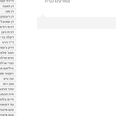
נטוורקינג כנרת
דייויד לטר
דן האנה
דן מנו
דן רובננקו
דן שאובל
דניס רודמן
דנית ניצן
דקלה בר א
ד"ר דרה
דרק ג'ונסו
האג' פלמי
הדס אדלר
הנרי או'לפ
וויליאם א
ויקטור פט
ונה וויט
זאב רוט
זוהר ארגוב
חיה חכמוב
חיים בלומ
טד דמופול
טום סינגר
טום פיטרס