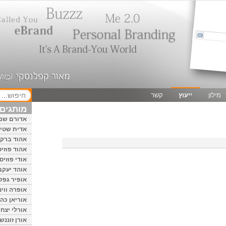
מילון
ייעוץ
קשר
מותגים 
אדורם שמ
אדית שטיי
אהוד ברק
אהוד פוזיס
אודי פוזיס
אוהד יעקב
אופיר גפק
אופרה ווינ
אוריאן כהן
אורלי יצחק
אורן זוננשי