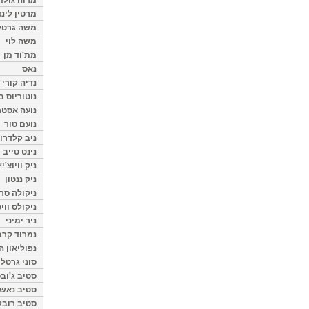
מרטין לינ
משה גרטל
משה לוי
מת'וד מן
נאס
נדיה קורי
נוטוריוס ב
נועה אסטר
נועם טור
ניב קלדרון
נינט טייב
ניק וויוצ'יץ
ניק ננטון
ניקולה סרק
ניקולס ווי
ניר ימיני
נמרוד קרב
נפוליאון ה
סוני גרטל
סטיב ג'וב
סטיב נאש
סטיב רובל