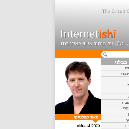
בבלוג
ש
נברג
וביץ
פרי
י
ין