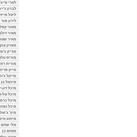
לארי פייג'
לברון ג'יי
ליטל מייזל
לירון מור
מאור קפלנ
מאיר דולב
מאיר שטר
מארק צוק
מג'יק ג'ונס
מוריס טלנ
מורית רוזן
מייק פרימ
מייקל ג'ור
מיכאל בן 
מיכל דון-י
מיכל טל-פ
מיכל כרמי
מיכל נפתל
מיץ' ג'ואל
מיתוג איש
מלי שחם
מנחם בן
מרוה גולד