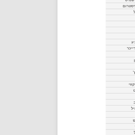
דסטרום
יג
ייכר
'
וזי
ט
יל
ס