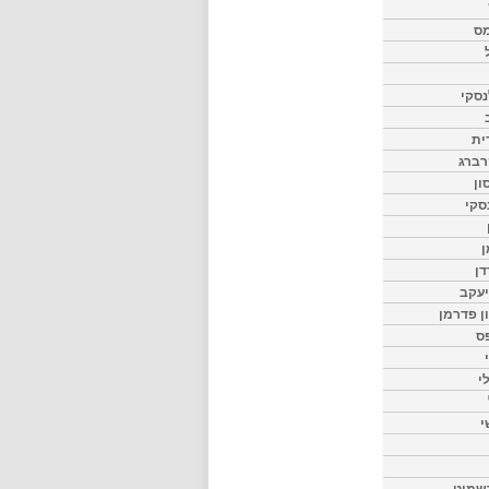
מס
סקי
ית
רברג
ון
סקי
ן
דן
יעקב
ון פדרמן
ס
י
י
שמיט