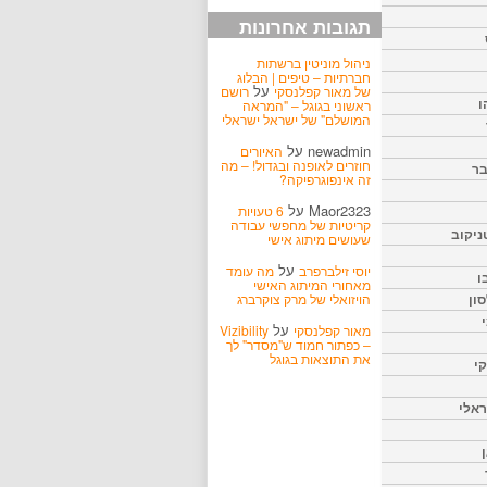
תגובות אחרונות
ניהול מוניטין ברשתות
חברתיות – טיפים | הבלוג
על
של מאור קפלנסקי
רושם
ו
ראשוני בגוגל – "המראה
המושלם" של ישראל ישראלי
newadmin
על
האיורים
חוזרים לאופנה ובגדול! – מה
בר
זה אינפוגרפיקה?
Maor2323
על
6 טעויות
קריטיות של מחפשי עבודה
ניקוב
שעושים מיתוג אישי
על
יוסי זילברפרב
מה עומד
ו
מאחורי המיתוג האישי
הויזואלי של מרק צוקרברג
ון
על
מאור קפלנסקי
Vizibility
– כפתור חמוד ש"מסדר" לך
את התוצאות בגוגל
קי
אלי