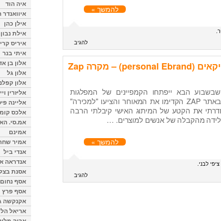
איה הוד
להמשך »
איוואנדר ה
אילן כהן
ר
אילת נבון
להגיב
איריס קרי
איתי בנר
אלון בן א
p) – מקרה Zap
אלון גל
אלון קפלנ
שבשבוע הבא ייפתחו הקמפיינים של המפלגות
אליזרין וי
הגדולות מחדש, אבל נראה שבאתר ZAP הקדימו את המאוחר והציעו "למכירה"
אליינה פיט
רתי את הקטע של המיתוג האישי קיבלתי הרבה
אלכס קומן
לידה מהקבלה של אנשים למוצרים. …
אמ.סי. הא
אמינם
להמשך »
אמיר שחר
אנדי ביל
אנדראה או
ציפי לבני
אסנת בצל
להגיב
אסף נחום
אסף פרץ
אקנקשה ג
אריאל הלו
אריה מלינ