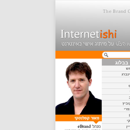
בבלוג
ש
נברג
וביץ
פרי
י
ין