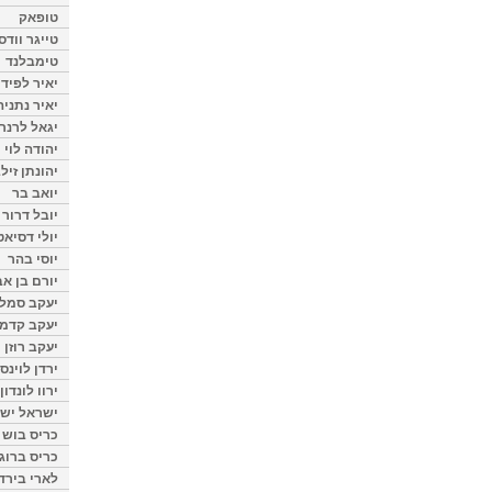
טופאק
טייגר וודס
טימבלנד
יאיר לפיד
יאיר נתניה
יגאל לרנר
יהודה לוי
יהונתן זיל
יואב בר
יובל דרור
יולי דסיאט
יוסי בהר
יורם בן אב
יעקב סמלס
יעקב קדמי
יעקב רוזן
ירדן לוינס
ירוו לונדון
ישראל ישר
כריס בוש
כריס ברוגן
לארי בירד