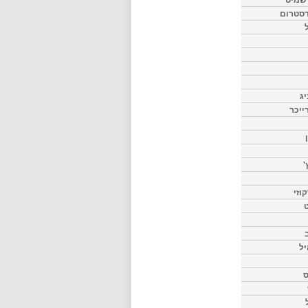
דסטרום
יג
ייכר
'
וזי
ט
יל
ס