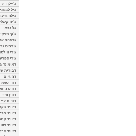
ג'יילן רוז
גיל לבנוני
גילה גדעון
ג'ים קיגלי
גל גבאי
ג'קי סויקי
גראהם אנת
ג'רביס גרי
ג'רי ווילסו
ג'רי ספרינ
דאימונד ג'
דבורית שר
דה גיים
דודו טופז
דוויט הווא
דווין וויד
דורית קיי
דיוויד בק
דיוויד מרי
דיוויד קמר
דיוויד שטר
דייויד ארמ