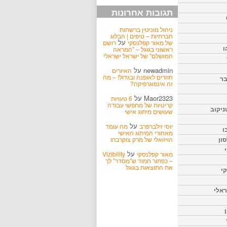
תגובות אחרונות
ניהול מוניטין ברשתות
חברתיות – טיפים | הבלוג
על
של מאור קפלנסקי
רושם
ו
ראשוני בגוגל – "המראה
המושלם" של ישראל ישראלי
newadmin
על
האיורים
חוזרים לאופנה ובגדול! – מה
בר
זה אינפוגרפיקה?
Maor2323
על
6 טעויות
קריטיות של מחפשי עבודה
ניקוב
שעושים מיתוג אישי
על
יוסי זילברפרב
מה עומד
ו
מאחורי המיתוג האישי
הויזואלי של מרק צוקרברג
ון
על
מאור קפלנסקי
Vizibility
– כפתור חמוד ש"מסדר" לך
את התוצאות בגוגל
קי
אלי