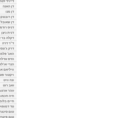
דייויד לטר
דן האנה
דן מנו
דן רובננקו
דן שאובל
דניס רודמן
דנית ניצן
דקלה בר א
ד"ר דרה
דרק ג'ונסו
האג' פלמי
הדס אדלר
הנרי או'לפ
וויליאם א
ויקטור פט
ונה וויט
זאב רוט
זוהר ארגוב
חיה חכמוב
חיים בלומ
טד דמופול
טום סינגר
טום פיטרס