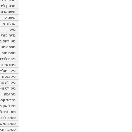
מרטין לינ
משה גרטל
משה לוי
מת'וד מן
נאס
נדיה קורי
נוטוריוס ב
נועה אסטר
נועם טור
ניב קלדרון
נינט טייב
ניק וויוצ'יץ
ניק ננטון
ניקולה סרק
ניקולס ווי
ניר ימיני
נמרוד קרב
נפוליאון ה
סוני גרטל
סטיב ג'וב
סטיב נאש
סטיב רובל