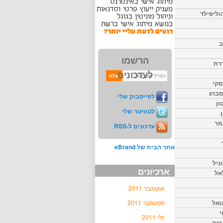
וליפילד
ב
הרשמו
דרת
לעדכונים
סקי
יסברג
לפייסבוק שלי
ון
לטוויטר שלי
מר
עדכונים ל-RSS
אתר הבית של eBrand
ניל
ארכיונים
אל
אוקטובר 2011
ואל
ספטמבר 2011
י
יולי 2011
יאק