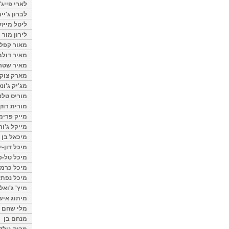
לארי פייג'
לברון ג'יי
ליטל מייזל
לירון מור
מאור קפלנ
מאיר דולב
מאיר שטר
מארק צוק
מג'יק ג'ונס
מוריס טלנ
מורית רוזן
מייק פרימ
מייקל ג'ור
מיכאל בן 
מיכל דון-י
מיכל טל-פ
מיכל כרמי
מיכל נפתל
מיץ' ג'ואל
מיתוג איש
מלי שחם
מנחם בן
מרוה גולד