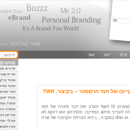
מילון
ייעוץ
קשר
מותגים 
אדורם שמ
אדית שטיי
אהוד ברק
אהוד פוזיס
ם) של תמי הרספטר – בקיצור, Wtf?
אודי פוזיס
אוהד יעקב
אופיר גפק
ריח לא נעים עלה באפי כשערוץ 10 חשף הערב את דבר מינויה של תמי
אופרה ווינ
ענייני מיתוג המדינה. והסירחון הוא דווקא לא
אוריאן כהן
 או שלא במקרה…) היא חברתה הקרובה של שרה
אורלי יצחק
אורן זוננשי