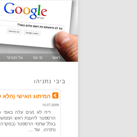
ראשי
מי אני
על הטרנד
ביבי נתניהו
המיתוג האישי (הלא קיי
10.07.2009
הרספטר ליועצת ראש הממשלה ל
בגלל שתמי הרספטר (במקרה,
נתניהו. עוד …