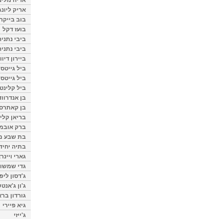
אריק ליונג
בוב בייקר
בועז דקל
ביבי נתניה
ביבי נתניה
ביירון דיוו
ביל גייטס
ביל גייטס
ביל קלינטו
בן אנדרווד
בן קאתרס
בריאן קליי
ברק אובמ
בת שבע מל
בתיה יחיד
גארי ויינר
גדי שמשון
ג'דסון ליפ
ג'ון ג'אנט
גורדון ברא
גיא פיירי
ג'ייזי