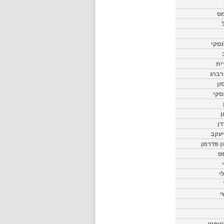
מס
סקי
ית
רברג
ון
סקי
ן
דן
יעקב
ון פדרמן
ס
י
י
שמיט