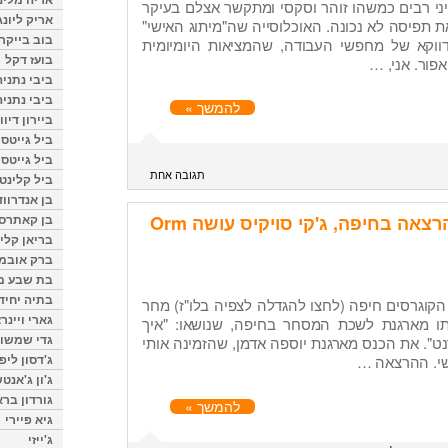
יני רבים כמשהו זוהר וסקסי ומתקשר אצלם בעיקר
אריק ליונג
ת תפיסה לא נכונה. האוכלוסייה שה"מיתוג האישי"
בוב בייקר
 דווקא של מחפשי העבודה, שהמציאות היומיומית
בועז דקל
פור. אני, …
ביבי נתניה
ביבי נתניה
להמשך »
ביירון דיוו
ביל גייטס
ביל גייטס
תגובה אחת
ביל קלינטו
בן אנדרווד
בן קאתרס
חדשות מיתוג אישי: הרצאה בחיפה, ג'קי סויקיס עושה Orm
בריאן קליי
ברק אובמ
בת שבע מל
בתיה יחיד
הקוגרסים חיפה (לחצו להגדלה לצפיה בלו"ז) מחר
גארי ויינר
תו מארגנת לשכת המסחר בחיפה, שנושאו: "איך
גדי שמשון
ט". את הכנס מארגנת יוספה אדמן, שהזמינה אותי
ג'דסון ליפ
שי. ההרצאה …
ג'ון ג'אנט
גורדון ברא
להמשך »
גיא פיירי
ג'ייזי