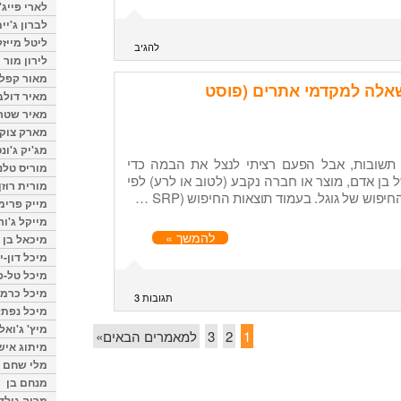
לארי פייג'
לברון ג'יי
ליטל מייזל
להגיב
לירון מור
מאור קפלנ
שאלה למקדמי אתרים (פוסט
מאיר דולב
מאיר שטר
מארק צוק
מג'יק ג'ונס
תשובות, אבל הפעם רציתי לנצל את הבמה כדי
מוריס טלנ
ל בן אדם, מוצר או חברה נקבע (לטוב או לרע) לפי
מורית רוזן
פוש של גוגל. בעמוד תוצאות החיפוש (SRP …
מייק פרימ
מייקל ג'ור
להמשך »
מיכאל בן 
מיכל דון-י
מיכל טל-פ
מיכל כרמי
תגובות 3
מיכל נפתל
מיץ' ג'ואל
1
2
3
למאמרים הבאים»
מיתוג איש
מלי שחם
מנחם בן
מרוה גולד