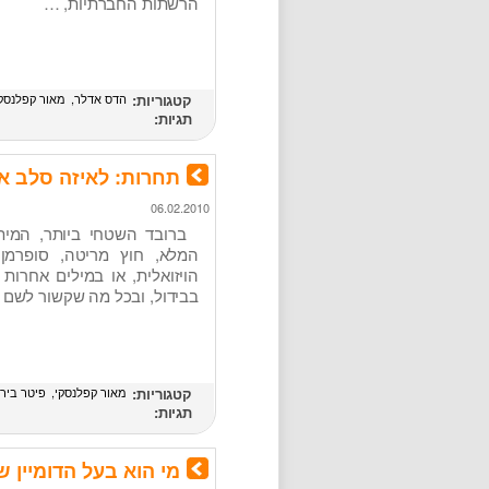
הרשתות החברתיות, …
קטגוריות:
הדס אדלר
מאור קפלנסק
תגיות:
תחרות: לאיזה סלב א
06.02.2010
ברובד השטחי ביותר, המיתו
המלא, חוץ מריטה, סופרמן 
הויזואלית, או במילים אחרות 
בבידול, ובכל מה שקשור לשם
קטגוריות:
מאור קפלנסקי
פיטר ביר
תגיות:
מי הוא בעל הדומיין ש