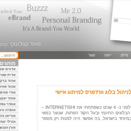
מילון
ייעוץ
קשר
מותגים 
אדורם שמ
אדית שטיי
אהוד ברק
אהוד פוזיס
אודי פוזיס
אוהד יעקב
אופיר גפק
את נפלאות ה-וורדפרס גיליתי לפני כ- 4 שנים כשפתחתי את INTERNETISHI –
אופרה ווינ
 הבלוגים החינמי ובעל הקוד הפתוח, שנוצר במאי
אוריאן כהן
יו, במיוחד בישראל, בה אפשר היה למנות רק מספר
אורלי יצחק
אורן זוננשי