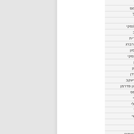
מס
סקי
ית
רברג
ון
סקי
ן
דן
יעקב
ון פדרמן
ס
י
י
שמיט