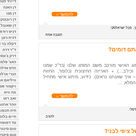
דייויד לטר
דן האנה
דן מנו
להמשך »
דן רובננקו
דן שאובל
י
פבל ישראלסקי
דניס רודמן
תגובה אחת
דנית ניצן
דקלה בר א
תם דומים?
ד"ר דרה
דרק ג'ונסו
האג' פלמי
ג האישי מורכב משם המותג שלנו (בד"כ שמנו
הדס אדלר
וכיו"ב…) + האריזה החיצונית (כלומר, החזות
הנרי או'לפ
– איך שאנחנו נראים). כידוע, מיתוג אישי מתחיל
וויליאם א
 המלא, …
ויקטור פט
ונה וויט
להמשך »
זאב רוט
זוהר ארגוב
דסלי
חיה חכמוב
להגיב
חיים בלומ
טד דמופול
טום סינגר
ל ציפי לבני?
טום פיטרס