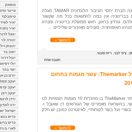
טופאק
מסמך חדש (למטה) שהפיצה חברת יחסי הציבור הלונדונית TAMAR, מגלה
טייגר וודס
ם בבריטניה אין במה להתגאות בכל מה שקשור
טימבלנד
להם. גורדון בראון, ראש ממשלת בריטניה ומנהיג
יאיר לפיד
 מנהיג האופוזיציה, סובלים מאזכורים שליליים …
יאיר נתניה
יגאל לרנר
להמשך »
יהודה לוי
יהונתן זיל
יואב בר
י
ציפי לבני
ריזה סובטי
יובל דרור
תגובה אחת
יולי דסיאט
יוסי בהר
מאמר במדור דעות של Themarker: עשר מגמות בתחום
יורם בן אב
יעקב סמלס
יעקב קדמי
יעקב רוזן
היום התפרסם מאמר שלי באתר TheMarker בו מוזכרות 10 מגמות הצפויות לנו
ירדן לוינס
 האישי, בהשראת מאמרים של הגורואים דן שאובל ו-
ירוו לונדון
בשרי ועל בשר לקוחותיי, לאינטרנט כמובן יש חלק
ישראל ישר
כריס בוש
כריס ברוגן
להמשך »
לארי בירד