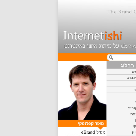
בבלוג
ש
נברג
וביץ
פרי
י
ין