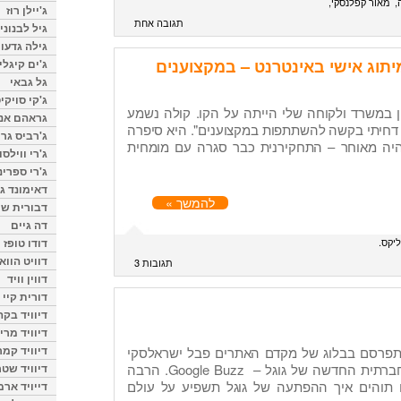
מאור קפלנסקי
ג'יילן רוז
תגובה אחת
גיל לבנוני
גילה גדעון
מיתוג אישי באינטרנט – במקצוענים
ג'ים קיגלי
גל גבאי
ג'קי סויקי
ן במשרד ולקוחה שלי הייתה על הקו. קולה נשמע
גראהם אנת
 דחיתי בקשה להשתתפות במקצוענים". היא סיפרה
ג'רביס גרי
יה מאוחר – התחקירנית כבר סגרה עם מומחית
ג'רי ווילסו
ג'רי ספרינ
דאימונד ג'
להמשך »
דבורית שר
דה גיים
יקס
דודו טופז
דוויט הווא
תגובות 3
דווין וויד
דורית קיי
דיוויד בק
דיוויד מרי
דיוויד קמר
התפרסם בבלוג של מקדם האתרים פבל ישראלסקי
פוסט אורח שלי על הרשת החברתית החדשה של גוגל – Google Buzz. הרבה
דיוויד שטר
ם תוהים איך ההפתעה של גוגל תשפיע על עולם
דייויד ארמ