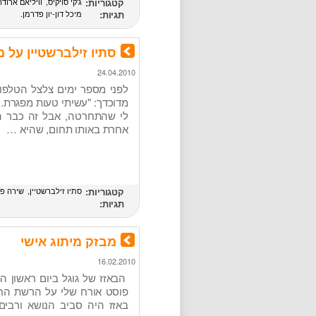
קטגוריות:
ג'קי סויקיס
וויליאם ארודה
תגיות:
מיכל דון-יון פדרמן
סתיו זילברשטיין על 
24.04.2010
לפני מספר ימים צלצל הטלפו
מדוכדך: "עשיתי טעות מפגרת.
לי שהתחרטה, אבל זה כבר ה
אחרת באותו תחום, שהיא …
קטגוריות:
סתיו זילברשטיין
שירה פל
תגיות:
מבזק מיתוג אישי
16.02.2010
הבאזז של גוגל ביום ראשון 
באזז היה סביב הנושא ורבי