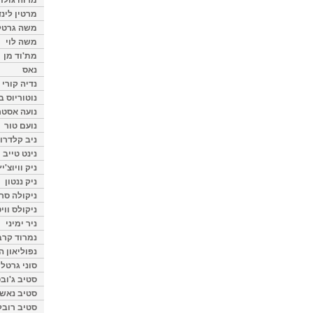
מרטין לינ
משה גרטל
משה לוי
מת'וד מן
נאס
נדיה קורי
נוטוריוס ב
נועה אסטר
נועם טור
ניב קלדרון
נינט טייב
ניק וויוצ'יץ
ניק ננטון
ניקולה סרק
ניקולס ווי
ניר ימיני
נמרוד קרב
נפוליאון ה
סוני גרטל
סטיב ג'וב
סטיב נאש
סטיב רובל