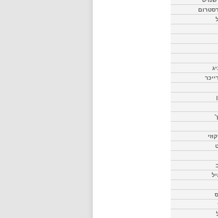
דסטרום
יג
ייכר
'
וזי
ט
יל
ס