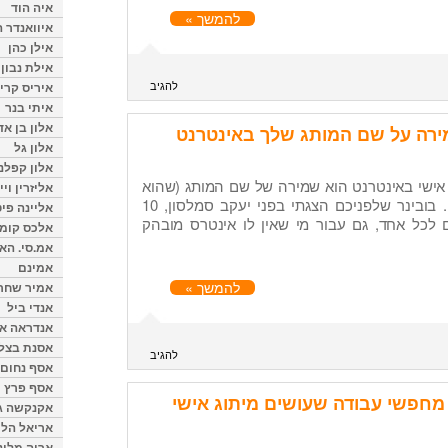
איה הוד
להמשך »
איוואנדר ה
אילן כהן
אילת נבון
להגיב
איריס קרי
איתי בנר
אלון בן א
אלון גל
אלון קפלנ
 אישי באינטרנט הוא שמירה של שם המותג (שהוא
אליזרין וי
בדרך כלל השם המלא שלנו). בובינר שלפניכם הצגתי בפני יעקב סמלסון, 10
אליינה פיט
ם לכל אחד, גם עבור מי שאין לו אינטרס מובהק
אלכס קומן
אמ.סי. הא
אמינם
להמשך »
אמיר שחר
אנדי ביל
אנדראה או
אסנת בצל
להגיב
אסף נחום
אסף פרץ
אקנקשה ג
אריאל הלו
אריה מלינ