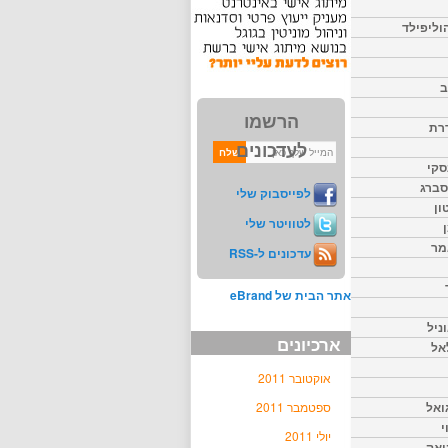
וליפילד
ב
הרשמו
דרת
לעדכונים
סקי
יסברג
לפייסבוק שלי
ון
לטוויטר שלי
מר
עדכונים ל-RSS
אתר הבית של eBrand
ניל
ארכיונים
אל
אוקטובר 2011
ואל
ספטמבר 2011
י
יולי 2011
יאק