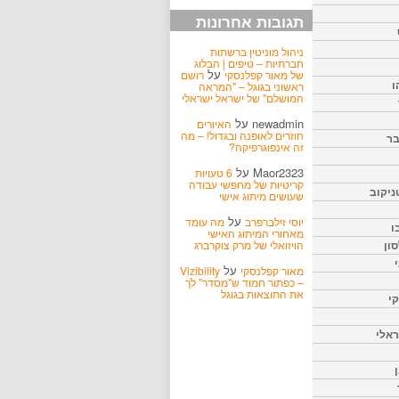
תגובות אחרונות
ניהול מוניטין ברשתות
חברתיות – טיפים | הבלוג
על
של מאור קפלנסקי
רושם
ו
ראשוני בגוגל – "המראה
המושלם" של ישראל ישראלי
newadmin
על
האיורים
חוזרים לאופנה ובגדול! – מה
בר
זה אינפוגרפיקה?
Maor2323
על
6 טעויות
קריטיות של מחפשי עבודה
ניקוב
שעושים מיתוג אישי
על
יוסי זילברפרב
מה עומד
ו
מאחורי המיתוג האישי
הויזואלי של מרק צוקרברג
ון
על
מאור קפלנסקי
Vizibility
– כפתור חמוד ש"מסדר" לך
את התוצאות בגוגל
קי
אלי