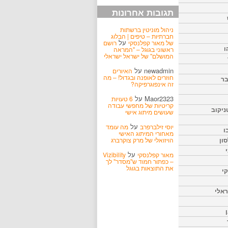
תגובות אחרונות
ניהול מוניטין ברשתות
חברתיות – טיפים | הבלוג
על
של מאור קפלנסקי
רושם
ו
ראשוני בגוגל – "המראה
המושלם" של ישראל ישראלי
newadmin
על
האיורים
חוזרים לאופנה ובגדול! – מה
בר
זה אינפוגרפיקה?
Maor2323
על
6 טעויות
קריטיות של מחפשי עבודה
ניקוב
שעושים מיתוג אישי
על
יוסי זילברפרב
מה עומד
ו
מאחורי המיתוג האישי
הויזואלי של מרק צוקרברג
ון
על
מאור קפלנסקי
Vizibility
– כפתור חמוד ש"מסדר" לך
את התוצאות בגוגל
קי
אלי