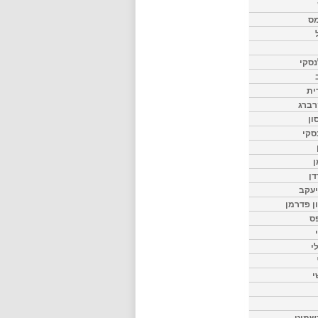
מס
סקי
ית
רברג
ון
סקי
ן
דן
יעקב
ון פדרמן
ס
י
י
שמיט