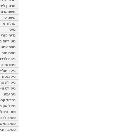
מרטין לינ
משה גרטל
משה לוי
מת'וד מן
נאס
נדיה קורי
נוטוריוס ב
נועה אסטר
נועם טור
ניב קלדרון
נינט טייב
ניק וויוצ'יץ
ניק ננטון
ניקולה סרק
ניקולס ווי
ניר ימיני
נמרוד קרב
נפוליאון ה
סוני גרטל
סטיב ג'וב
סטיב נאש
סטיב רובל