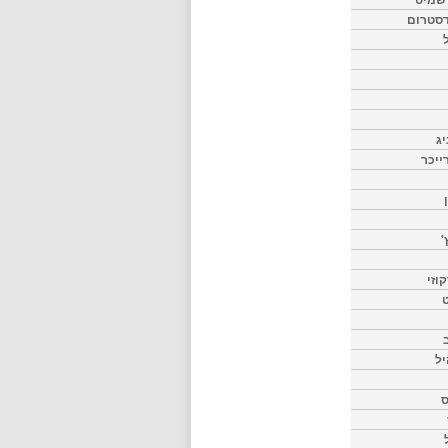
דסטרום
יג
ייכר
'
וזי
ט
יל
ס