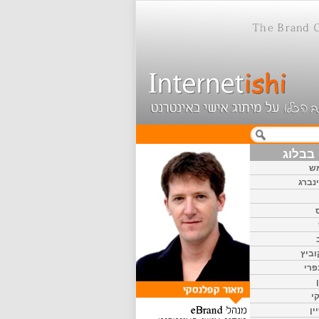
בבלוג
ש
נברג
וביץ
פרי
י
ין