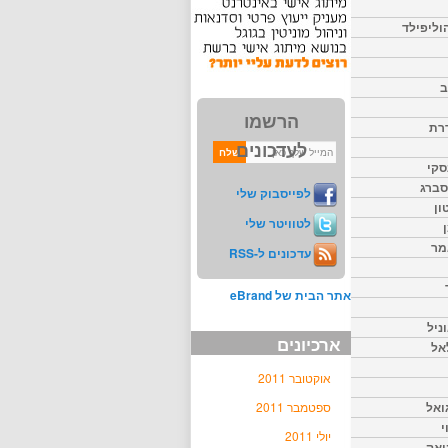
וליפילד
ב
הרשמו
דרת
לעדכונים
סקי
יסברג
לפייסבוק שלי
ון
לטוויטר שלי
מר
עדכונים ל-RSS
אתר הבית של eBrand
ניל
ארכיונים
אל
אוקטובר 2011
ואל
ספטמבר 2011
י
יולי 2011
יאק