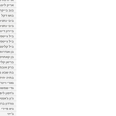
אריק ליונג
בוב בייקר
בועז דקל
ביבי נתניה
ביבי נתניה
ביירון דיוו
ביל גייטס
ביל גייטס
ביל קלינטו
בן אנדרווד
בן קאתרס
בריאן קליי
ברק אובמ
בת שבע מל
בתיה יחיד
גארי ויינר
גדי שמשון
ג'דסון ליפ
ג'ון ג'אנט
גורדון ברא
גיא פיירי
ג'ייזי