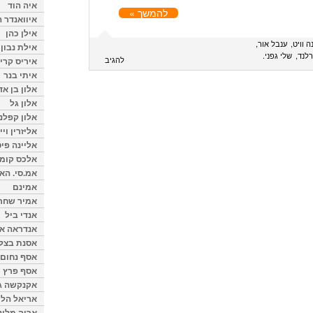
איה הוד
להמשך »
איוואנדר ה
אילן כהן
ה וויט
ענבל אור
אילת נבון
רלנד
שלי גפני
להגיב
איריס קרי
איתי בנר
אלון בן א
אלון גל
אלון קפלנ
אליזרין וי
אליינה פיט
אלכס קומן
אמ.סי. הא
אמינם
אמיר שחר
אנדי ביל
אנדראה או
אסנת בצל
אסף נחום
אסף פרץ
אקנקשה ג
אריאל הלו
אריה מלינ