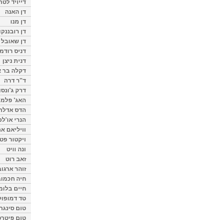
דייויד לטר
דן האנה
דן מנו
דן רובננקו
דן שאובל
דניס רודמן
דנית ניצן
דקלה בר א
ד"ר דרה
דרק ג'ונסו
האג' פלמי
הדס אדלר
הנרי או'לפ
וויליאם א
ויקטור פט
ונה וויט
זאב רוט
זוהר ארגוב
חיה חכמוב
חיים בלומ
טד דמופול
טום סינגר
טום פיטרס