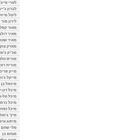
לארי פייג'
לברון ג'יי
ליטל מייזל
לירון מור
מאור קפלנ
מאיר דולב
מאיר שטר
מארק צוק
מג'יק ג'ונס
מוריס טלנ
מורית רוזן
מייק פרימ
מייקל ג'ור
מיכאל בן 
מיכל דון-י
מיכל טל-פ
מיכל כרמי
מיכל נפתל
מיץ' ג'ואל
מיתוג איש
מלי שחם
מנחם בן
מרוה גולד