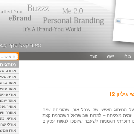
מילון
ייעוץ
קשר
מותגים 
אדורם שמ
אדית שטיי
אהוד ברק
אהוד פוזיס
יליון 12
אודי פוזיס
אוהד יעקב
אופיר גפק
על המיתוג האישי של ענבל אור, שמוכיחה שגם
אופרה ווינ
ת יזמית מצליחה – למרות שבישראל השמרנית קצת
אוריאן כהן
 הזכרתי דוגמניות לשעבר שהפכו לנשות עסקים
אורלי יצחק
אורן זוננשי