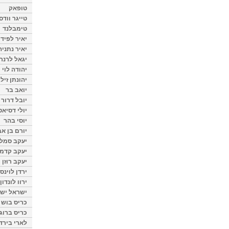
טופאק
טייגר וודס
טימבלנד
יאיר לפיד
יאיר נתניה
יגאל לרנר
יהודה לוי
יהונתן זיל
יואב בר
יובל דרור
יולי דסיאט
יוסי בהר
יורם בן אב
יעקב סמלס
יעקב קדמי
יעקב רוזן
ירדן לוינס
ירוו לונדון
ישראל ישר
כריס בוש
כריס ברוגן
לארי בירד