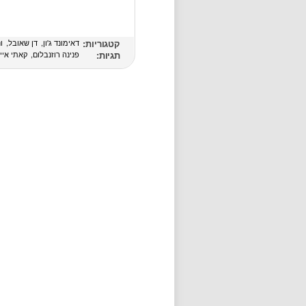
קטגוריות:
דאימונד ג'ון
דן שאובל
ונ
תגיות:
פנינה רוזנבלום
קאתי איי