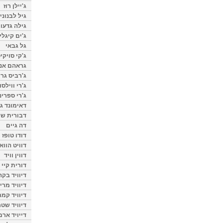
ג'יילן רוז
גיל לבנוני
גילה גדעון
ג'ים קיגלי
גל גבאי
ג'קי סויקי
גראהם אנת
ג'רביס גרי
ג'רי ווילסו
ג'רי ספרינ
דאימונד ג'
דבורית שר
דה גיים
דודו טופז
דוויט הווא
דווין וויד
דורית קיי
דיוויד בק
דיוויד מרי
דיוויד קמר
דיוויד שטר
דייויד ארמ