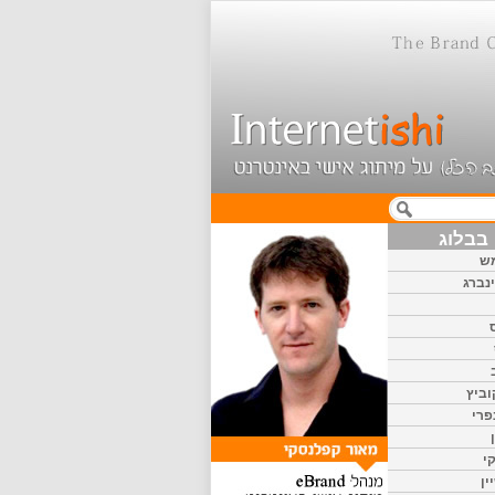
בבלוג
ש
נברג
וביץ
פרי
י
ין