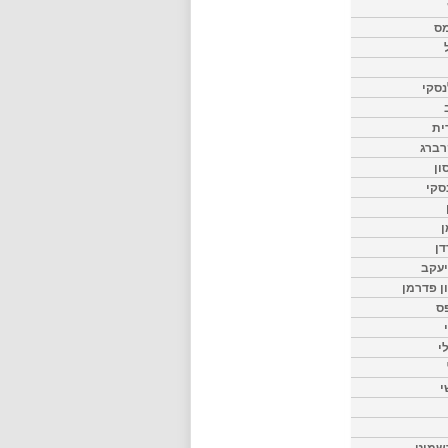
מס
סקי
ית
רברג
ון
סקי
ן
דן
יעקב
ון פדרמן
ס
י
י
שמיט