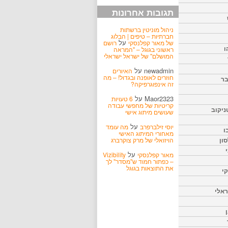
תגובות אחרונות
ניהול מוניטין ברשתות
חברתיות – טיפים | הבלוג
על
של מאור קפלנסקי
רושם
ו
ראשוני בגוגל – "המראה
המושלם" של ישראל ישראלי
newadmin
על
האיורים
חוזרים לאופנה ובגדול! – מה
בר
זה אינפוגרפיקה?
Maor2323
על
6 טעויות
קריטיות של מחפשי עבודה
ניקוב
שעושים מיתוג אישי
על
יוסי זילברפרב
מה עומד
ו
מאחורי המיתוג האישי
הויזואלי של מרק צוקרברג
ון
על
מאור קפלנסקי
Vizibility
– כפתור חמוד ש"מסדר" לך
את התוצאות בגוגל
קי
אלי