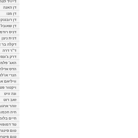
דייויד לטר
דן האנה
דן מנו
דן רובננקו
דן שאובל
דניס רודמן
דנית ניצן
דקלה בר א
ד"ר דרה
דרק ג'ונסו
האג' פלמי
הדס אדלר
הנרי או'לפ
וויליאם א
ויקטור פט
ונה וויט
זאב רוט
זוהר ארגוב
חיה חכמוב
חיים בלומ
טד דמופול
טום סינגר
טום פיטרס