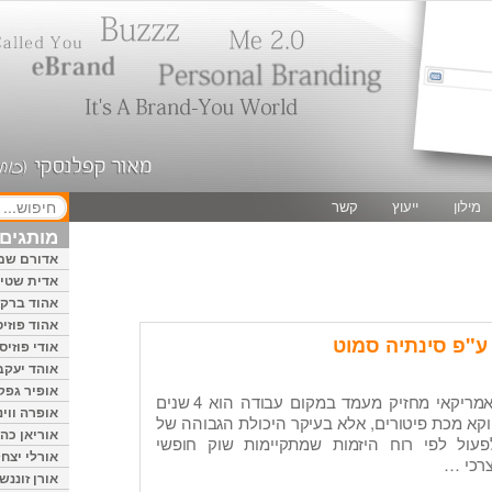
מילון
ייעוץ
קשר
מותגים 
אדורם שמ
אדית שטיי
אהוד ברק
אהוד פוזיס
אודי פוזיס
אוהד יעקב
אופיר גפק
ידעתם שהזמן הממוצע שהאמריקאי מחזיק מעמד במקום עבודה הוא 4 שנים
אופרה ווינ
וקא מכת פיטורים, אלא בעיקר היכולת הגבוהה של
אוריאן כהן
פעול לפי רוח היזמות שמתקיימות שוק חופשי
אורלי יצחק
צרכי …
אורן זוננשי