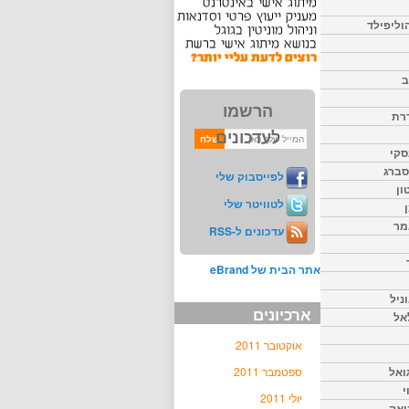
וליפילד
ב
הרשמו
דרת
לעדכונים
סקי
יסברג
לפייסבוק שלי
ון
לטוויטר שלי
מר
עדכונים ל-RSS
אתר הבית של eBrand
ניל
ארכיונים
אל
אוקטובר 2011
ואל
ספטמבר 2011
י
יולי 2011
יאק