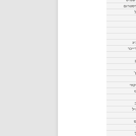
דסטרום
יג
ייכר
'
וזי
ט
יל
ס