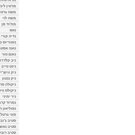
מרטין לינ
משה גרטל
משה לוי
מת'וד מן
נאס
נדיה קורי
נוטוריוס ב
נועה אסטר
נועם טור
ניב קלדרון
נינט טייב
ניק וויוצ'יץ
ניק ננטון
ניקולה סרק
ניקולס ווי
ניר ימיני
נמרוד קרב
נפוליאון ה
סוני גרטל
סטיב ג'וב
סטיב נאש
סטיב רובל