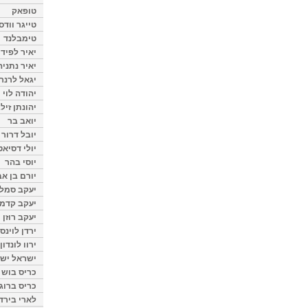
טופאק
טייגר וודס
טימבלנד
יאיר לפיד
יאיר נתניה
יגאל לרנר
יהודה לוי
יהונתן זיל
יואב בר
יובל דרור
יולי דסיאט
יוסי בהר
יורם בן אב
יעקב סמלס
יעקב קדמי
יעקב רוזן
ירדן לוינס
ירוו לונדון
ישראל ישר
כריס בוש
כריס ברוגן
לארי בירד