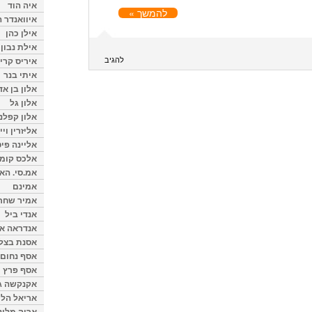
איה הוד
להמשך »
איוואנדר ה
אילן כהן
אילת נבון
להגיב
איריס קרי
איתי בנר
אלון בן א
אלון גל
אלון קפלנ
אליזרין וי
אליינה פיט
אלכס קומן
אמ.סי. הא
אמינם
אמיר שחר
אנדי ביל
אנדראה או
אסנת בצל
אסף נחום
אסף פרץ
אקנקשה ג
אריאל הלו
אריה מלינ