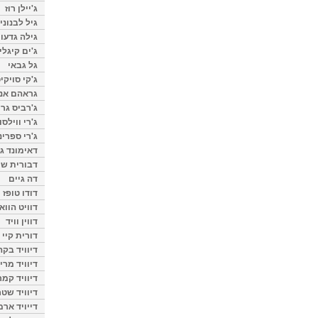
ג'יילן רוז
גיל לבנוני
גילה גדעון
ג'ים קיגלי
גל גבאי
ג'קי סויקי
גראהם אנת
ג'רביס גרי
ג'רי ווילסו
ג'רי ספרינ
דאימונד ג'
דבורית שר
דה גיים
דודו טופז
דוויט הווא
דווין וויד
דורית קיי
דיוויד בק
דיוויד מרי
דיוויד קמר
דיוויד שטר
דייויד ארמ