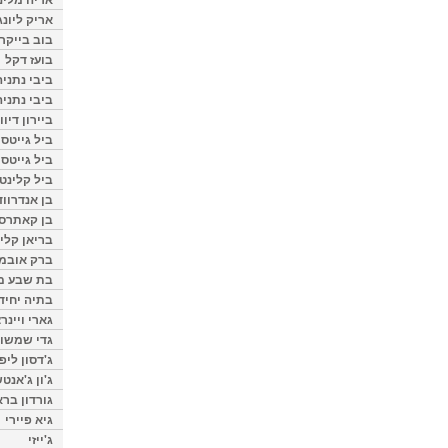
אריק ליונג
בוב בייקר
בועז דקל
ביבי נתניה
ביבי נתניה
ביירון דיוו
ביל גייטס
ביל גייטס
ביל קלינטו
בן אנדרווד
בן קאתרס
בריאן קליי
ברק אובמ
בת שבע מל
בתיה יחיד
גארי ויינר
גדי שמשון
ג'דסון ליפ
ג'ון ג'אנט
גורדון ברא
גיא פיירי
ג'ייזי