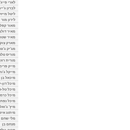
לארי פייג'
לברון ג'יי
ליטל מייזל
לירון מור
מאור קפלנ
מאיר דולב
מאיר שטר
מארק צוק
מג'יק ג'ונס
מוריס טלנ
מורית רוזן
מייק פרימ
מייקל ג'ור
מיכאל בן 
מיכל דון-י
מיכל טל-פ
מיכל כרמי
מיכל נפתל
מיץ' ג'ואל
מיתוג איש
מלי שחם
מנחם בן
מרוה גולד