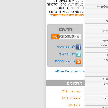
וליפילד
ב
הרשמו
דרת
לעדכונים
סקי
יסברג
לפייסבוק שלי
ון
לטוויטר שלי
מר
עדכונים ל-RSS
אתר הבית של eBrand
ניל
ארכיונים
אל
אוקטובר 2011
ואל
ספטמבר 2011
י
יולי 2011
יאק