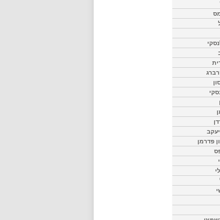
מס
סקי
ית
רברג
ון
סקי
ן
דן
יעקב
ון פדרמן
ס
י
י
שמיט