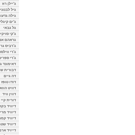
ג'יילן רוז
גיל לבנוני
גילה גדעון
ג'ים קיגלי
גל גבאי
ג'קי סויקי
גראהם אנת
ג'רביס גרי
ג'רי ווילסו
ג'רי ספרינ
דאימונד ג'
דבורית שר
דה גיים
דודו טופז
דוויט הווא
דווין וויד
דורית קיי
דיוויד בק
דיוויד מרי
דיוויד קמר
דיוויד שטר
דייויד ארמ