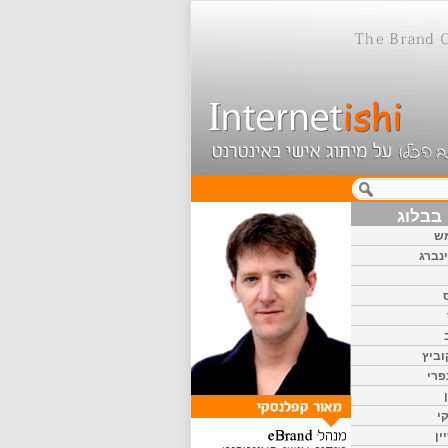
בבלוג
ש
נברג
וביץ
פרי
י
ין