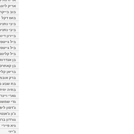
אריק ליונג
בוב בייקר
בועז דקל
ביבי נתניה
ביבי נתניה
ביירון דיוו
ביל גייטס
ביל גייטס
ביל קלינטו
בן אנדרווד
בן קאתרס
בריאן קליי
ברק אובמ
בת שבע מל
בתיה יחיד
גארי ויינר
גדי שמשון
ג'דסון ליפ
ג'ון ג'אנט
גורדון ברא
גיא פיירי
ג'ייזי