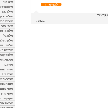
איה הוד
להמשך »
איוואנדר ה
אילן כהן
ן קרייטלר
אילת נבון
תגובות 7
איריס קרי
איתי בנר
אלון בן א
אלון גל
אלון קפלנ
אליזרין וי
אליינה פיט
אלכס קומן
אמ.סי. הא
אמינם
אמיר שחר
אנדי ביל
אנדראה או
אסנת בצל
אסף נחום
אסף פרץ
אקנקשה ג
אריאל הלו
אריה מלינ