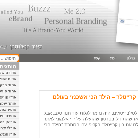
מילון
ייעוץ
קשר
מותגים 
אדורם שמ
אדית שטיי
אהוד ברק
אהוד פוזיס
קרייטלר – הילד הכי אשכנזי בעולם
אודי פוזיס
אוהד יעקב
אופיר גפק
לסלבריטאים, היה נחמד לגלות עוד חנון סלב, אבל
אופרה ווינ
זז שהתחיל בסרטון שהועלה על ידי אלמוני לאתר
אוריאן כהן
FLIX, גילה לעולם את רון קרייטלר בקליפ עם הכותרת "הילד הכי
אורלי יצחק
אורן זוננשי