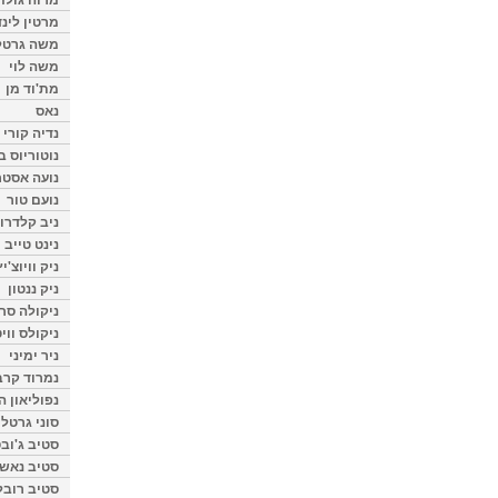
מרטין לינ
משה גרטל
משה לוי
מת'וד מן
נאס
נדיה קורי
נוטוריוס ב
נועה אסטר
נועם טור
ניב קלדרון
נינט טייב
ניק וויוצ'יץ
ניק ננטון
ניקולה סרק
ניקולס ווי
ניר ימיני
נמרוד קרב
נפוליאון ה
סוני גרטל
סטיב ג'וב
סטיב נאש
סטיב רובל