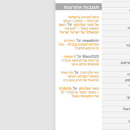
תגובות אחרונות
ניהול מוניטין ברשתות
חברתיות – טיפים | הבלוג
על
של מאור קפלנסקי
רושם
ו
ראשוני בגוגל – "המראה
המושלם" של ישראל ישראלי
newadmin
על
האיורים
חוזרים לאופנה ובגדול! – מה
בר
זה אינפוגרפיקה?
Maor2323
על
6 טעויות
קריטיות של מחפשי עבודה
ניקוב
שעושים מיתוג אישי
על
יוסי זילברפרב
מה עומד
ו
מאחורי המיתוג האישי
הויזואלי של מרק צוקרברג
ון
על
מאור קפלנסקי
Vizibility
– כפתור חמוד ש"מסדר" לך
את התוצאות בגוגל
קי
אלי