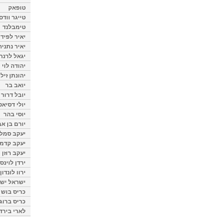
טופאק
טייגר וודס
טימבלנד
יאיר לפיד
יאיר נתניה
יגאל לרנר
יהודה לוי
יהונתן זיל
יואב בר
יובל דרור
יולי דסיאט
יוסי בהר
יורם בן אב
יעקב סמלס
יעקב קדמי
יעקב רוזן
ירדן לוינס
ירוו לונדון
ישראל ישר
כריס בוש
כריס ברוגן
לארי בירד