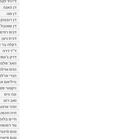
דייויד לטר
דן האנה
דן מנו
דן רובננקו
דן שאובל
דניס רודמן
דנית ניצן
דקלה בר א
ד"ר דרה
דרק ג'ונסו
האג' פלמי
הדס אדלר
הנרי או'לפ
וויליאם א
ויקטור פט
ונה וויט
זאב רוט
זוהר ארגוב
חיה חכמוב
חיים בלומ
טד דמופול
טום סינגר
טום פיטרס