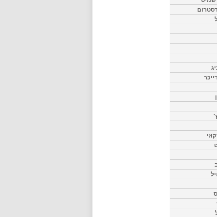
דסטרום
יג
ייכר
'
וזי
ט
יל
ס