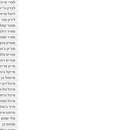
לארי פייג'
לברון ג'יי
ליטל מייזל
לירון מור
מאור קפלנ
מאיר דולב
מאיר שטר
מארק צוק
מג'יק ג'ונס
מוריס טלנ
מורית רוזן
מייק פרימ
מייקל ג'ור
מיכאל בן 
מיכל דון-י
מיכל טל-פ
מיכל כרמי
מיכל נפתל
מיץ' ג'ואל
מיתוג איש
מלי שחם
מנחם בן
מרוה גולד