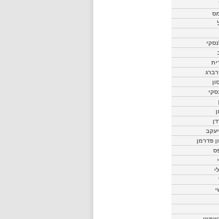
מס
סקי
ית
רברג
ון
סקי
ן
דן
יעקב
ון פדרמן
ס
י
י
שמיט