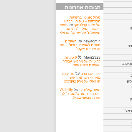
תגובות אחרונות
ניהול מוניטין ברשתות
חברתיות – טיפים | הבלוג
על
של מאור קפלנסקי
רושם
ו
ראשוני בגוגל – "המראה
המושלם" של ישראל ישראלי
newadmin
על
האיורים
חוזרים לאופנה ובגדול! – מה
בר
זה אינפוגרפיקה?
Maor2323
על
6 טעויות
קריטיות של מחפשי עבודה
ניקוב
שעושים מיתוג אישי
על
יוסי זילברפרב
מה עומד
ו
מאחורי המיתוג האישי
הויזואלי של מרק צוקרברג
ון
על
מאור קפלנסקי
Vizibility
– כפתור חמוד ש"מסדר" לך
את התוצאות בגוגל
קי
אלי