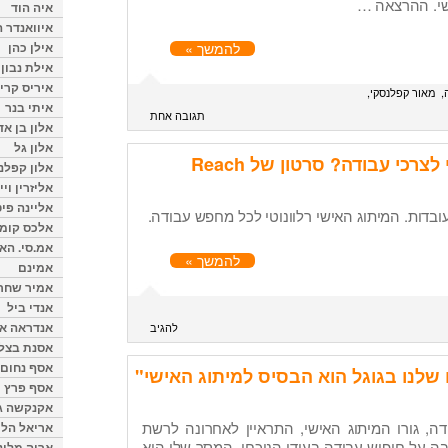
שי. ההרצאה …
איה הוד
איוואנדר ה
אילן כהן
להמשך »
אילת נבון
איריס קרי
מאור קפלנסקי
איתי בנר
תגובה אחת
אלון בן א
אלון גל
רכי עבודה? סרטון של Reach
אלון קפלנ
אליזרין וי
אליינה פיט
ובדות. המיתוג האישי רלוונוטי לכל מחפש עבודה.
אלכס קומן
אמ.סי. הא
להמשך »
אמינם
אמיר שחר
אנדי ביל
אנדראה או
להגיב
אסנת בצל
אסף נחום
 שלנו בגוגל הוא הבסיס למיתוג האישי"
אסף פרץ
אקנקשה ג
 ארודה, גורו המיתוג האישי, התראיין לאחרונה לרשת
אריאל הלו
יה המקומית NY1 בכתבה על חיפוש עבודה בעידן הנוכחי. המסר שלו הוא
אריה מלינ