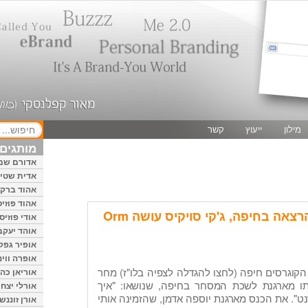
מילון
ייעוץ
קשר
מותגים 
אדורם שמ
אדית שטיי
אהוד ברק
אהוד פוזיס
חדשות מיתוג אישי: הרצאה בחיפה, ג'קי סויקיס עושה Orm
אודי פוזיס
אוהד יעקב
אופיר גפק
אופרה ווינ
הקוגרסים חיפה (לחצו להגדלה לצפיה בלו"ז) מחר
אוריאן כהן
תו מארגנת לשכת המסחר בחיפה, שנושאו: "איך
אורלי יצחק
ט". את הכנס מארגנת יוספה אדמן, שהזמינה אותי
אורן זוננשי