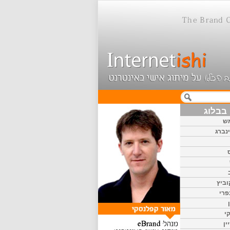
בבלוג
ש
נברג
וביץ
פרי
י
ין