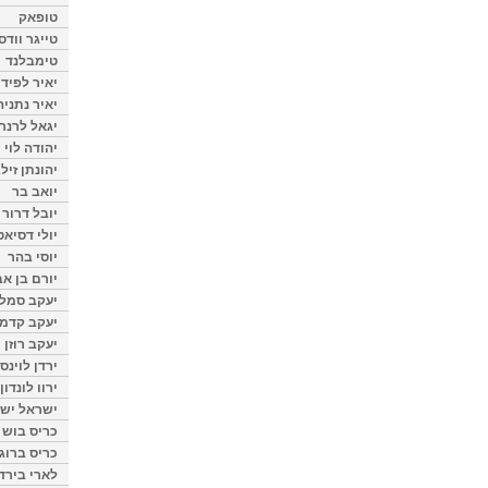
טופאק
טייגר וודס
טימבלנד
יאיר לפיד
יאיר נתניה
יגאל לרנר
יהודה לוי
יהונתן זיל
יואב בר
יובל דרור
יולי דסיאט
יוסי בהר
יורם בן אב
יעקב סמלס
יעקב קדמי
יעקב רוזן
ירדן לוינס
ירוו לונדון
ישראל ישר
כריס בוש
כריס ברוגן
לארי בירד