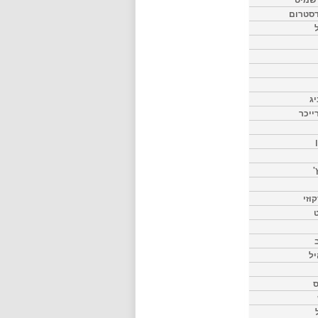
דסטרום
יג
ייכר
'
וזי
ט
יל
ס