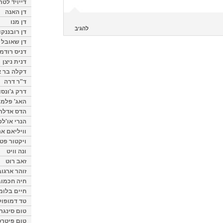
דייויד לטר
דן האנה
דן מנו
להגיב
דן רובננקו
דן שאובל
דניס רודמן
דנית ניצן
דקלה בר א
ד"ר דרה
דרק ג'ונסו
האג' פלמי
הדס אדלר
הנרי או'לפ
וויליאם א
ויקטור פט
ונה וויט
זאב רוט
זוהר ארגוב
חיה חכמוב
חיים בלומ
טד דמופול
טום סינגר
טום פיטרס