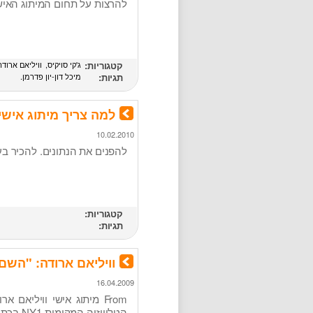
להרצות על תחום המיתוג האי
קטגוריות:
ג'קי סויקיס
וויליאם ארודה
תגיות:
מיכל דון-יון פדרמן
למה צריך מיתוג אישי לצ
10.02.2010
להפנים את הנתונים. להכיר בע
קטגוריות:
תגיות:
וויליאם ארודה: "השם
16.04.2009
From מיתוג אישי וויליאם
הטלוויז