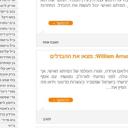
, המיתוג האישי יכול לעשות את ההבדל. התחרות
אריק ליונג
בוב בייקר
בועז דקל
ביבי נתניה
להמשך »
ביבי נתניה
ביירון דיוו
ביל גייטס
תגובה אחת
ביל גייטס
ביל קלינטו
בן אנדרווד
בן קאתרס
בריאן קליי
יליאם ארודה, הגורו העולמי של המיתוג האישי, אך
ברק אובמ
לה. לפני נסיעתי לארה"ב נפגשתי עם אסף
בת שבע מל
הרשתי בישראל שמסביר בעשרות סרטוני וידאו מה
בתיה יחיד
 הפיץ את …
גארי ויינר
גדי שמשון
להמשך »
ג'דסון ליפ
ג'ון ג'אנט
גורדון ברא
להגיב
גיא פיירי
ג'ייזי