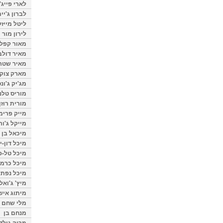
לארי פייג'
לברון ג'יי
ליטל מייזל
לירון מור
מאור קפלנ
מאיר דולב
מאיר שטר
מארק צוק
מג'יק ג'ונס
מוריס טלנ
מורית רוזן
מייק פרימ
מייקל ג'ור
מיכאל בן 
מיכל דון-י
מיכל טל-פ
מיכל כרמי
מיכל נפתל
מיץ' ג'ואל
מיתוג איש
מלי שחם
מנחם בן
מרוה גולד