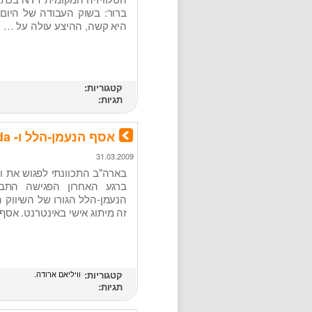
ברור: בשוק העבודה של היום
היא קשה, ההיצע עולה על …
קטגוריות:
תגיות:
אסף הנעמן-הלל ו- William Arruda: מצאו את ההבדלים
31.03.2009
בארה"ב התכוונתי לפגוש את וו
ברגע האחרון הפגישה התבט
הנעמן-הלל הגורו של השיווק 
זה מיתוג אישי באינטרנט. אסף
קטגוריות:
וויליאם ארודה
תגיות: