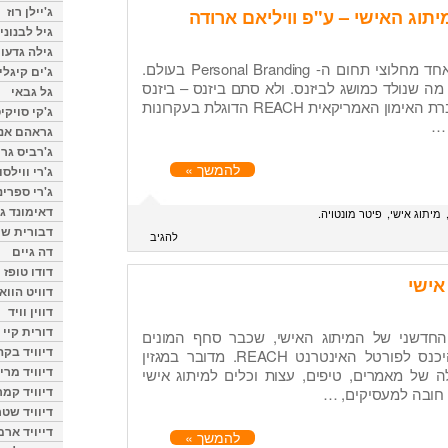
ג'יילן רוז
תוג האישי – ע"פ וויליאם ארודה
גיל לבנוני
גילה גדעון
וויליאם ארודה נחשב לגורו ולאחד מחלוצי תחום ה- Personal Branding בעולם.
ג'ים קיגלי
ה שנולד כמושג לביזנס. ולא סתם ביזנס – ביזנס
גל גבאי
משגשג. הוא זה שהקים את חברת האימון האמריקאית REACH הדוגלת בעקרונות
ג'קי סויקי
 …
גראהם אנת
ג'רביס גרי
להמשך »
ג'רי ווילסו
ג'רי ספרינ
דאימונד ג'
מיתוג אישי
פיטר מונטויה
דבורית שר
להגיב
דה גיים
דודו טופז
אישי
דוויט הווא
דווין וויד
דורית קיי
חדשני של המיתוג האישי, שכבר סחף המונים
דיוויד בק
בארה"ב, אני ממליץ לכם להיכנס לפורטל האינטרנט REACH. מדובר במגזין
דיוויד מרי
ה של מאמרים, טיפים, עצות וכלים למיתוג אישי
דיוויד קמר
 חובה למעסיקים, …
דיוויד שטר
דייויד ארמ
להמשך »