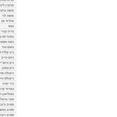
מרטין לינ
משה גרטל
משה לוי
מת'וד מן
נאס
נדיה קורי
נוטוריוס ב
נועה אסטר
נועם טור
ניב קלדרון
נינט טייב
ניק וויוצ'יץ
ניק ננטון
ניקולה סרק
ניקולס ווי
ניר ימיני
נמרוד קרב
נפוליאון ה
סוני גרטל
סטיב ג'וב
סטיב נאש
סטיב רובל