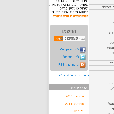
וליפילד
ב
הרשמו
דרת
לעדכונים
סקי
יסברג
לפייסבוק שלי
ון
לטוויטר שלי
מר
עדכונים ל-RSS
אתר הבית של eBrand
ניל
ארכיונים
אל
אוקטובר 2011
ואל
ספטמבר 2011
י
יולי 2011
יאק