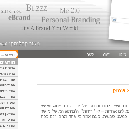
מילון
ייעוץ
קשר
מותגים 
אדורם שמ
אדית שטיי
אהוד ברק
אהוד פוזיס
 שמוק
אודי פוזיס
אוהד יעקב
אופיר גפק
נתי ושייך לתרבות הפופולרית – גם המיתוג האישי
אופרה ווינ
במילים אחרות – ל- "ירידות". ה"מיתוג האישי" מושך
אוריאן כהן
ה כמעט טבעית. פעם אמר לי אחד מהם: "גם ככה
אורלי יצחק
אורן זוננשי