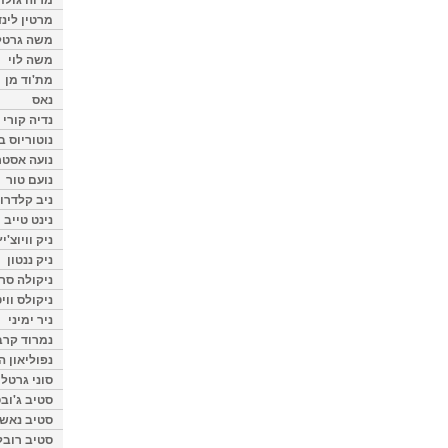
מרטין לינ
משה גרטל
משה לוי
מת'וד מן
נאס
נדיה קורי
נוטוריוס ב
נועה אסטר
נועם טור
ניב קלדרון
נינט טייב
ניק וויוצ'יץ
ניק ננטון
ניקולה סרק
ניקולס ווי
ניר ימיני
נמרוד קרב
נפוליאון ה
סוני גרטל
סטיב ג'וב
סטיב נאש
סטיב רובל