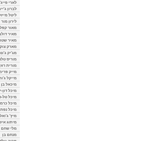
לארי פייג'
לברון ג'יי
ליטל מייזל
לירון מור
מאור קפלנ
מאיר דולב
מאיר שטר
מארק צוק
מג'יק ג'ונס
מוריס טלנ
מורית רוזן
מייק פרימ
מייקל ג'ור
מיכאל בן 
מיכל דון-י
מיכל טל-פ
מיכל כרמי
מיכל נפתל
מיץ' ג'ואל
מיתוג איש
מלי שחם
מנחם בן
מרוה גולד