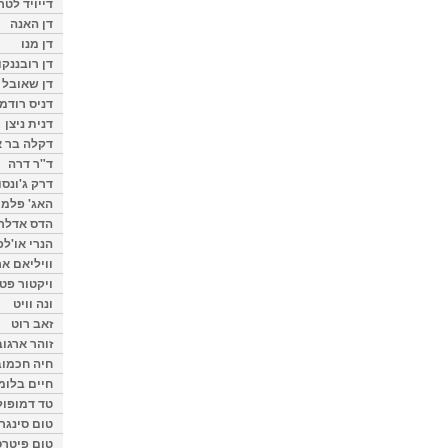
דייויד לטר
דן האנה
דן מנו
דן רובננקו
דן שאובל
דניס רודמן
דנית ניצן
דקלה בר א
ד"ר דרה
דרק ג'ונסו
האג' פלמי
הדס אדלר
הנרי או'לפ
וויליאם א
ויקטור פט
ונה וויט
זאב רוט
זוהר ארגוב
חיה חכמוב
חיים בלומ
טד דמופול
טום סינגר
טום פיטרס