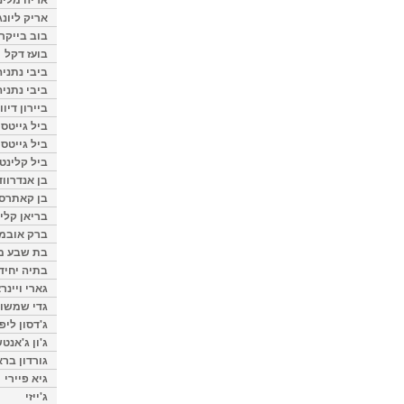
אריק ליונג
בוב בייקר
בועז דקל
ביבי נתניה
ביבי נתניה
ביירון דיוו
ביל גייטס
ביל גייטס
ביל קלינטו
בן אנדרווד
בן קאתרס
בריאן קליי
ברק אובמ
בת שבע מל
בתיה יחיד
גארי ויינר
גדי שמשון
ג'דסון ליפ
ג'ון ג'אנט
גורדון ברא
גיא פיירי
ג'ייזי