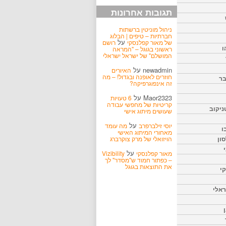
תגובות אחרונות
ניהול מוניטין ברשתות
חברתיות – טיפים | הבלוג
על
של מאור קפלנסקי
רושם
ו
ראשוני בגוגל – "המראה
המושלם" של ישראל ישראלי
newadmin
על
האיורים
חוזרים לאופנה ובגדול! – מה
בר
זה אינפוגרפיקה?
Maor2323
על
6 טעויות
קריטיות של מחפשי עבודה
ניקוב
שעושים מיתוג אישי
על
יוסי זילברפרב
מה עומד
ו
מאחורי המיתוג האישי
הויזואלי של מרק צוקרברג
ון
על
מאור קפלנסקי
Vizibility
– כפתור חמוד ש"מסדר" לך
את התוצאות בגוגל
קי
אלי