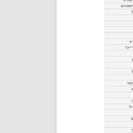
דסטרום
יג
ייכר
'
וזי
ט
יל
ס