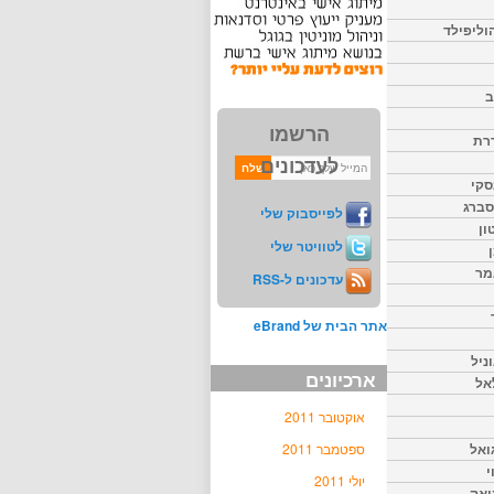
וליפילד
ב
הרשמו
דרת
לעדכונים
סקי
יסברג
לפייסבוק שלי
ון
לטוויטר שלי
מר
עדכונים ל-RSS
אתר הבית של eBrand
ניל
ארכיונים
אל
אוקטובר 2011
ואל
ספטמבר 2011
י
יולי 2011
יאק