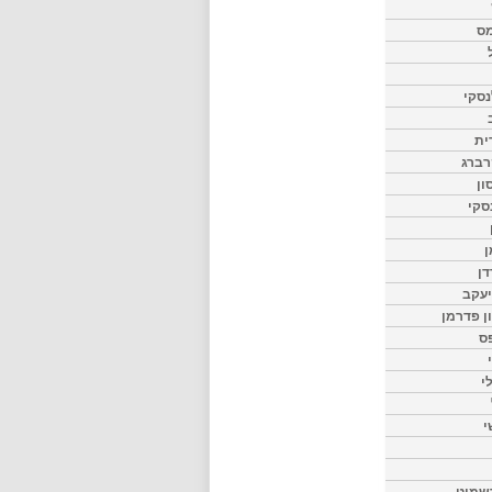
מס
סקי
ית
רברג
ון
סקי
ן
דן
יעקב
ון פדרמן
ס
י
י
שמיט