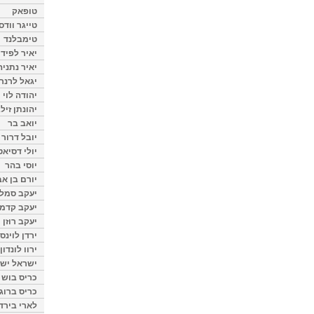
טופאק
טייגר וודס
טימבלנד
יאיר לפיד
יאיר נתניה
יגאל לרנר
יהודה לוי
יהונתן זיל
יואב בר
יובל דרור
יולי דסיאט
יוסי בהר
יורם בן אב
יעקב סמלס
יעקב קדמי
יעקב רוזן
ירדן לוינס
ירוו לונדון
ישראל ישר
כריס בוש
כריס ברוגן
לארי בירד