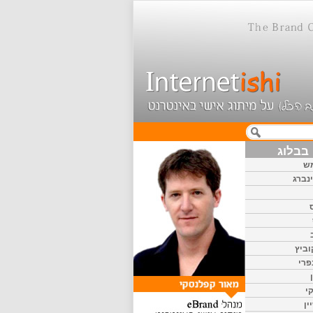
בבלוג
ש
נברג
וביץ
פרי
י
ין