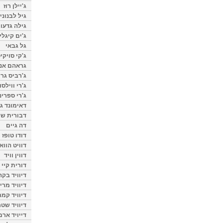
ג'יילן רוז
גיל לבנוני
גילה גדעון
ג'ים קיגלי
גל גבאי
ג'קי סויקי
גראהם אנת
ג'רביס גרי
ג'רי ווילסו
ג'רי ספרינ
דאימונד ג'
דבורית שר
דה גיים
דודו טופז
דוויט הווא
דווין וויד
דורית קיי
דיוויד בק
דיוויד מרי
דיוויד קמר
דיוויד שטר
דייויד ארמ