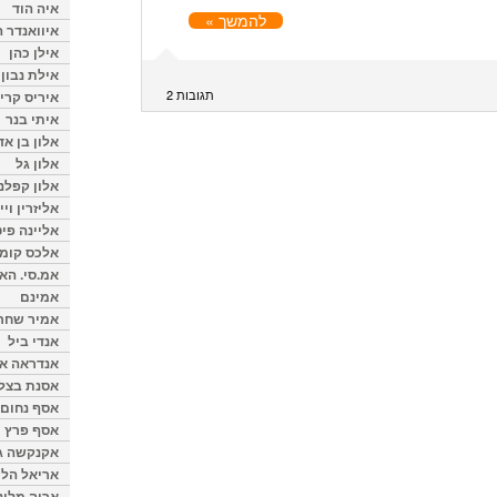
איה הוד
להמשך »
איוואנדר ה
אילן כהן
אילת נבון
תגובות 2
איריס קרי
איתי בנר
אלון בן א
אלון גל
אלון קפלנ
אליזרין וי
אליינה פיט
אלכס קומן
אמ.סי. הא
אמינם
אמיר שחר
אנדי ביל
אנדראה או
אסנת בצל
אסף נחום
אסף פרץ
אקנקשה ג
אריאל הלו
אריה מלינ