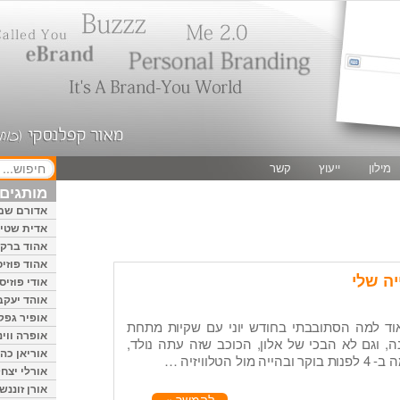
מילון
ייעוץ
קשר
מותגים 
אדורם שמ
אדית שטיי
אהוד ברק
אהוד פוזיס
אודי פוזיס
אוהד יעקב
אופיר גפק
וד למה הסתובבתי בחודש יוני עם שקיות מתחת
אופרה ווינ
נה, וגם לא הבכי של אלון, הכוכב שזה עתה נולד,
אוריאן כהן
טלוויזיה …
אורלי יצחק
אורן זוננשי
להמשך »