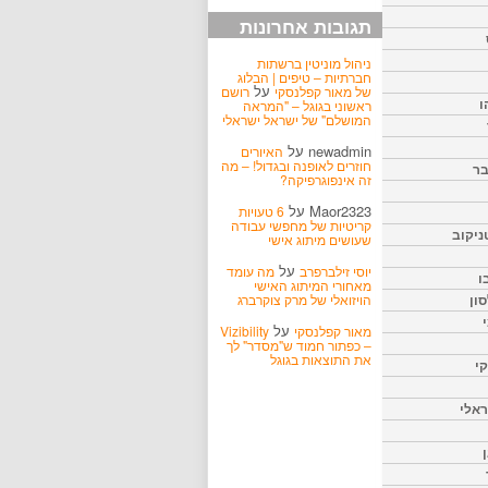
תגובות אחרונות
ניהול מוניטין ברשתות
חברתיות – טיפים | הבלוג
על
של מאור קפלנסקי
רושם
ו
ראשוני בגוגל – "המראה
המושלם" של ישראל ישראלי
newadmin
על
האיורים
חוזרים לאופנה ובגדול! – מה
בר
זה אינפוגרפיקה?
Maor2323
על
6 טעויות
קריטיות של מחפשי עבודה
ניקוב
שעושים מיתוג אישי
על
יוסי זילברפרב
מה עומד
ו
מאחורי המיתוג האישי
הויזואלי של מרק צוקרברג
ון
על
מאור קפלנסקי
Vizibility
– כפתור חמוד ש"מסדר" לך
את התוצאות בגוגל
קי
אלי