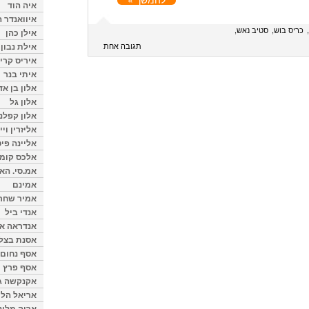
איה הוד
איוואנדר ה
כריס בוש
סטיב נאש
אילן כהן
אילת נבון
תגובה אחת
איריס קרי
איתי בנר
אלון בן א
אלון גל
אלון קפלנ
אליזרין וי
אליינה פיט
אלכס קומן
אמ.סי. הא
אמינם
אמיר שחר
אנדי ביל
אנדראה או
אסנת בצל
אסף נחום
אסף פרץ
אקנקשה ג
אריאל הלו
אריה מלינ