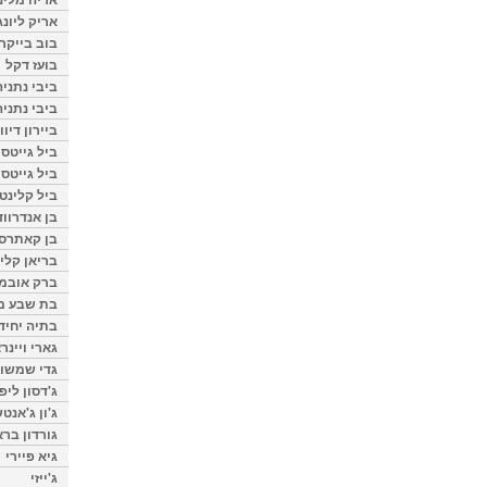
אריק ליונג
בוב בייקר
בועז דקל
ביבי נתניה
ביבי נתניה
ביירון דיוו
ביל גייטס
ביל גייטס
ביל קלינטו
בן אנדרווד
בן קאתרס
בריאן קליי
ברק אובמ
בת שבע מל
בתיה יחיד
גארי ויינר
גדי שמשון
ג'דסון ליפ
ג'ון ג'אנט
גורדון ברא
גיא פיירי
ג'ייזי