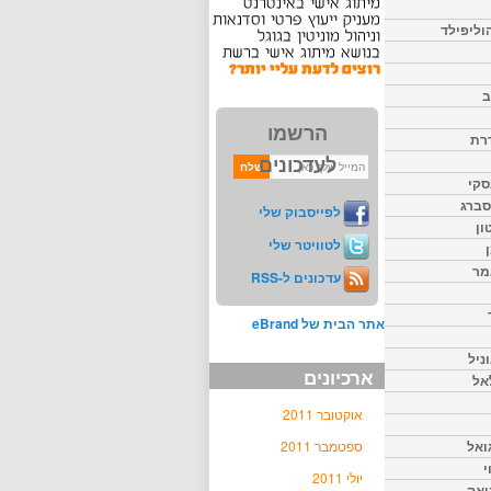
וליפילד
ב
הרשמו
דרת
לעדכונים
סקי
יסברג
לפייסבוק שלי
ון
לטוויטר שלי
מר
עדכונים ל-RSS
אתר הבית של eBrand
ניל
ארכיונים
אל
אוקטובר 2011
ואל
ספטמבר 2011
י
יולי 2011
יאק