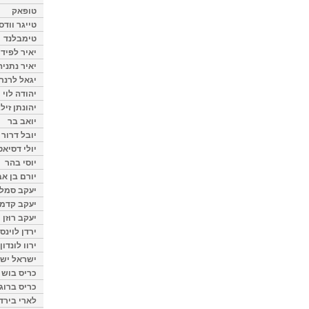
טופאק
טייגר וודס
טימבלנד
יאיר לפיד
יאיר נתניה
יגאל לרנר
יהודה לוי
יהונתן זיל
יואב בר
יובל דרור
יולי דסיאט
יוסי בהר
יורם בן אב
יעקב סמלס
יעקב קדמי
יעקב רוזן
ירדן לוינס
ירוו לונדון
ישראל ישר
כריס בוש
כריס ברוגן
לארי בירד