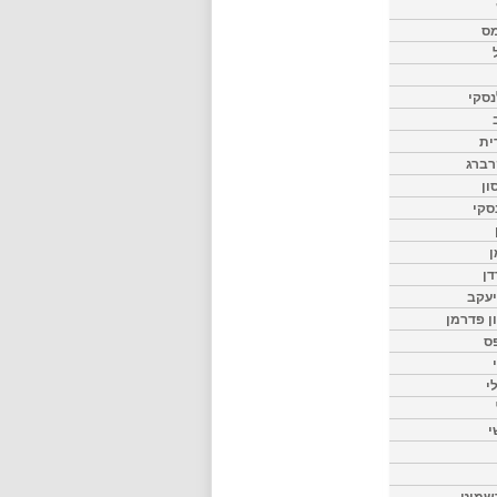
מס
סקי
ית
רברג
ון
סקי
ן
דן
יעקב
ון פדרמן
ס
י
י
שמיט