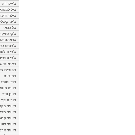
ג'יילן רוז
גיל לבנוני
גילה גדעון
ג'ים קיגלי
גל גבאי
ג'קי סויקי
גראהם אנת
ג'רביס גרי
ג'רי ווילסו
ג'רי ספרינ
דאימונד ג'
דבורית שר
דה גיים
דודו טופז
דוויט הווא
דווין וויד
דורית קיי
דיוויד בק
דיוויד מרי
דיוויד קמר
דיוויד שטר
דייויד ארמ