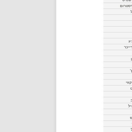
דסטרום
יג
ייכר
'
וזי
ט
יל
ס