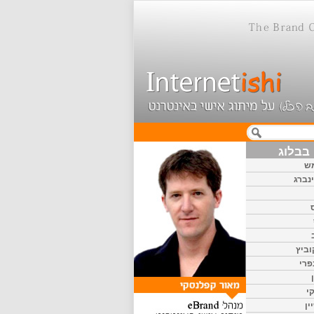
בבלוג
ש
נברג
וביץ
פרי
י
ין