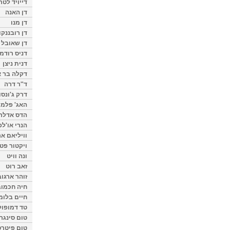
דייויד לטר
דן האנה
דן מנו
דן רובננקו
דן שאובל
דניס רודמן
דנית ניצן
דקלה בר א
ד"ר דרה
דרק ג'ונסו
האג' פלמי
הדס אדלר
הנרי או'לפ
וויליאם א
ויקטור פט
ונה וויט
זאב רוט
זוהר ארגוב
חיה חכמוב
חיים בלומ
טד דמופול
טום סינגר
טום פיטרס