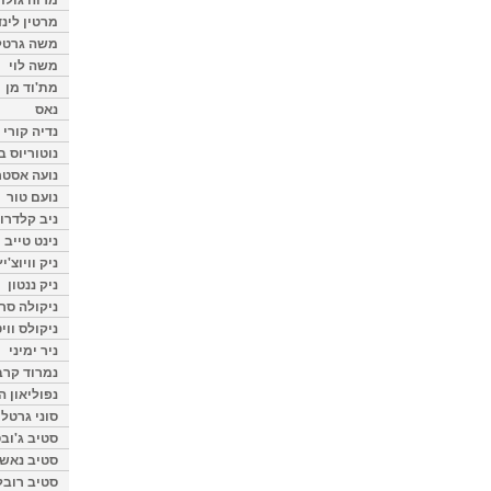
מרטין לינ
משה גרטל
משה לוי
מת'וד מן
נאס
נדיה קורי
נוטוריוס ב
נועה אסטר
נועם טור
ניב קלדרון
נינט טייב
ניק וויוצ'יץ
ניק ננטון
ניקולה סרק
ניקולס ווי
ניר ימיני
נמרוד קרב
נפוליאון ה
סוני גרטל
סטיב ג'וב
סטיב נאש
סטיב רובל