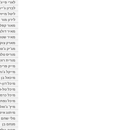
לארי פייג'
לברון ג'יי
ליטל מייזל
לירון מור
מאור קפלנ
מאיר דולב
מאיר שטר
מארק צוק
מג'יק ג'ונס
מוריס טלנ
מורית רוזן
מייק פרימ
מייקל ג'ור
מיכאל בן 
מיכל דון-י
מיכל טל-פ
מיכל כרמי
מיכל נפתל
מיץ' ג'ואל
מיתוג איש
מלי שחם
מנחם בן
מרוה גולד