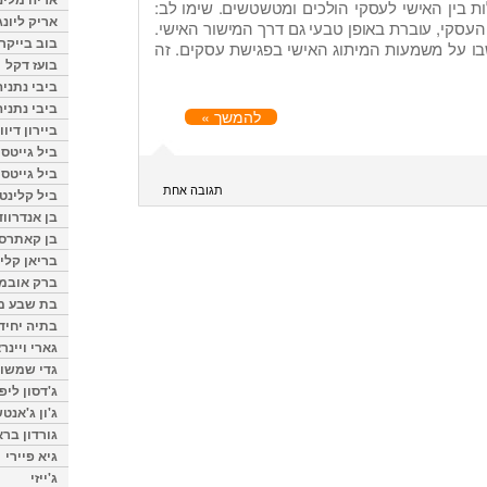
ת בין האישי לעסקי הולכים ומטשטשים. שימו לב:
אריק ליונג
העסקי, עוברת באופן טבעי גם דרך המישור האישי.
בוב בייקר
שבו על משמעות המיתוג האישי בפגישת עסקים. זה
בועז דקל
ביבי נתניה
ביבי נתניה
להמשך »
ביירון דיוו
ביל גייטס
ביל גייטס
תגובה אחת
ביל קלינטו
בן אנדרווד
בן קאתרס
בריאן קליי
ברק אובמ
בת שבע מל
בתיה יחיד
גארי ויינר
גדי שמשון
ג'דסון ליפ
ג'ון ג'אנט
גורדון ברא
גיא פיירי
ג'ייזי