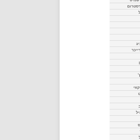
דסטרום
יג
ייכר
'
וזי
ט
יל
ס