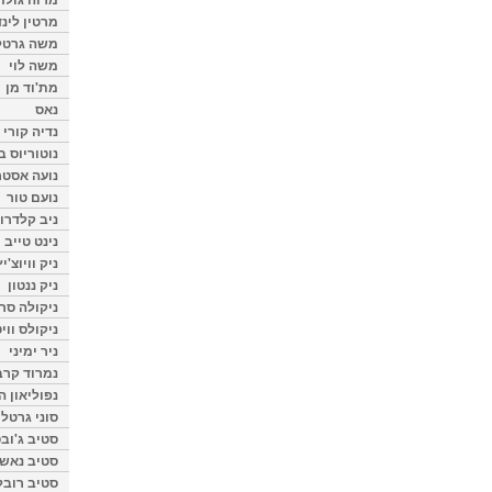
מרטין לינ
משה גרטל
משה לוי
מת'וד מן
נאס
נדיה קורי
נוטוריוס ב
נועה אסטר
נועם טור
ניב קלדרון
נינט טייב
ניק וויוצ'יץ
ניק ננטון
ניקולה סרק
ניקולס ווי
ניר ימיני
נמרוד קרב
נפוליאון ה
סוני גרטל
סטיב ג'וב
סטיב נאש
סטיב רובל