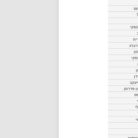
מס
סקי
ית
רברג
ון
סקי
ן
דן
יעקב
ון פדרמן
ס
י
י
שמיט