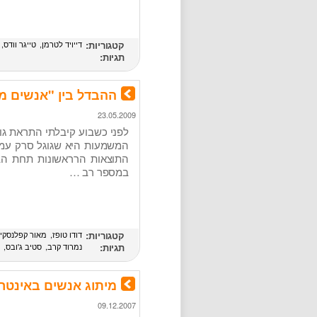
קטגוריות:
דייויד לטרמן
טייגר וודס
תגיות:
ההבדל בין "אנשים ממ
23.05.2009
התוצאות הרראשונות תחת הבי
במספר רב …
קטגוריות:
דודו טופז
מאור קפלנסקי
תגיות:
נמרוד קרב
סטיב ג'ובס
ר
מיתוג אנשים באינטרנ
09.12.2007