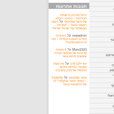
תגובות אחרונות
ניהול מוניטין ברשתות
חברתיות – טיפים | הבלוג
על
של מאור קפלנסקי
רושם
ו
ראשוני בגוגל – "המראה
המושלם" של ישראל ישראלי
newadmin
על
האיורים
חוזרים לאופנה ובגדול! – מה
בר
זה אינפוגרפיקה?
Maor2323
על
6 טעויות
קריטיות של מחפשי עבודה
ניקוב
שעושים מיתוג אישי
על
יוסי זילברפרב
מה עומד
ו
מאחורי המיתוג האישי
הויזואלי של מרק צוקרברג
ון
על
מאור קפלנסקי
Vizibility
– כפתור חמוד ש"מסדר" לך
את התוצאות בגוגל
קי
אלי