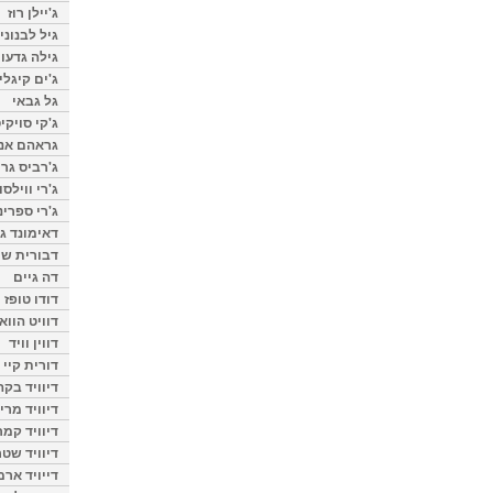
ג'יילן רוז
גיל לבנוני
גילה גדעון
ג'ים קיגלי
גל גבאי
ג'קי סויקי
גראהם אנת
ג'רביס גרי
ג'רי ווילסו
ג'רי ספרינ
דאימונד ג'
דבורית שר
דה גיים
דודו טופז
דוויט הווא
דווין וויד
דורית קיי
דיוויד בק
דיוויד מרי
דיוויד קמר
דיוויד שטר
דייויד ארמ