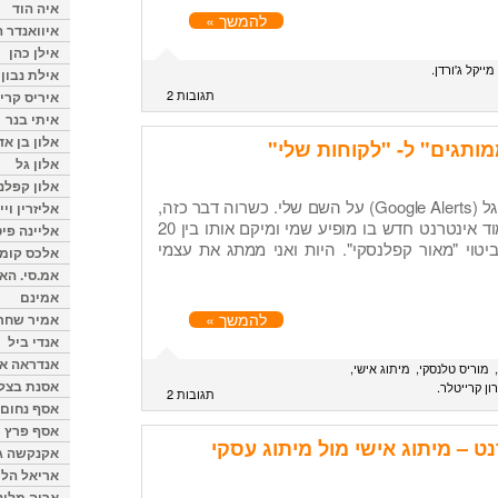
איה הוד
להמשך »
איוואנדר ה
אילן כהן
מייקל ג'ורדן
אילת נבון
תגובות 2
איריס קרי
איתי בנר
אלון בן א
ותגים" ל- "לקוחות שלי"
אלון גל
אלון קפלנ
לפני כשבוע קיבלתי התראת גוגל (Google Alerts) על השם שלי. כשרוה דבר כזה,
אליזרין וי
המשמעות היא שגוגל סרק עמוד אינטרנט חדש בו מופיע שמי ומיקם אותו בין 20
אליינה פיט
טוי "מאור קפלנסקי". היות ואני ממתג את עצמי
אלכס קומן
אמ.סי. הא
אמינם
להמשך »
אמיר שחר
אנדי ביל
אנדראה או
מוריס טלנסקי
מיתוג אישי
אסנת בצל
ון קרייטלר
תגובות 2
אסף נחום
אסף פרץ
ט – מיתוג אישי מול מיתוג עסקי
אקנקשה ג
אריאל הלו
אריה מלינ