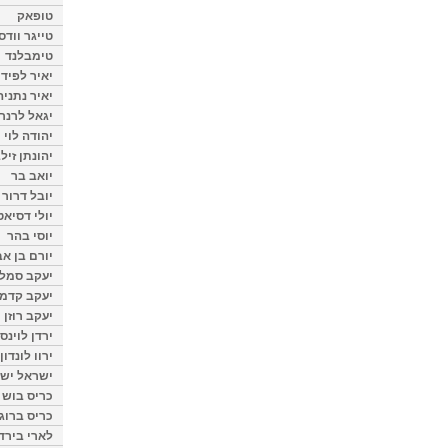
טופאק
טייגר וודס
טימבלנד
יאיר לפיד
יאיר נתניה
יגאל לרנר
יהודה לוי
יהונתן זיל
יואב בר
יובל דרור
יולי דסיאט
יוסי בהר
יורם בן אב
יעקב סמלס
יעקב קדמי
יעקב רוזן
ירדן לוינס
ירוו לונדון
ישראל ישר
כריס בוש
כריס ברוגן
לארי בירד