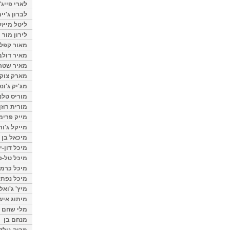
לארי פייג'
לברון ג'יי
ליטל מייזל
לירון מור
מאור קפלנ
מאיר דולב
מאיר שטר
מארק צוק
מג'יק ג'ונס
מוריס טלנ
מורית רוזן
מייק פרימ
מייקל ג'ור
מיכאל בן 
מיכל דון-י
מיכל טל-פ
מיכל כרמי
מיכל נפתל
מיץ' ג'ואל
מיתוג איש
מלי שחם
מנחם בן
מרוה גולד