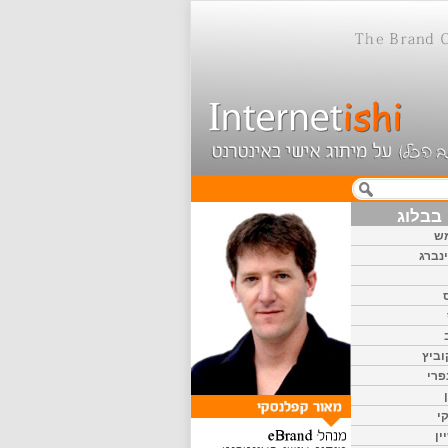
בבלוג
ש
נברג
וביץ
פרי
י
ין