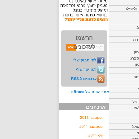
וליפילד
ב
הרשמו
דרת
לעדכונים
סקי
יסברג
לפייסבוק שלי
ון
לטוויטר שלי
מר
עדכונים ל-RSS
אתר הבית של eBrand
ניל
ארכיונים
אל
אוקטובר 2011
ואל
ספטמבר 2011
י
יולי 2011
יאק