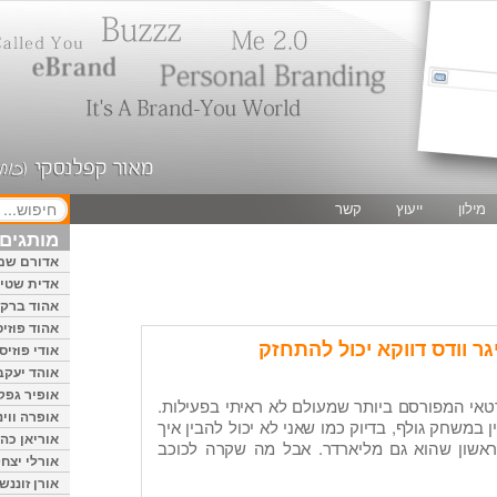
מילון
ייעוץ
קשר
מותגים 
אדורם שמ
אדית שטיי
אהוד ברק
אהוד פוזיס
ר וודס דווקא יכול להתחזק
אודי פוזיס
אוהד יעקב
אופיר גפק
טאי המפורסם ביותר שמעולם לא ראיתי בפעילות.
אופרה ווינ
 במשחק גולף, בדיוק כמו שאני לא יכול להבין איך
אוריאן כהן
ראשון שהוא גם מליארדר. אבל מה שקרה לכוכב
אורלי יצחק
אורן זוננשי