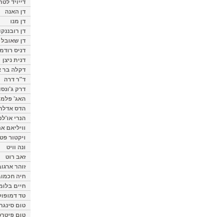
דייויד לטר
דן האנה
דן מנו
דן רובננקו
דן שאובל
דניס רודמן
דנית ניצן
דקלה בר א
ד"ר דרה
דרק ג'ונסו
האג' פלמי
הדס אדלר
הנרי או'לפ
וויליאם א
ויקטור פט
ונה וויט
זאב רוט
זוהר ארגוב
חיה חכמוב
חיים בלומ
טד דמופול
טום סינגר
טום פיטרס