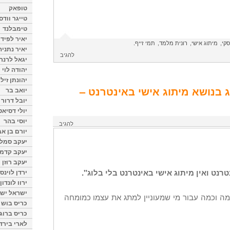
טופאק
טייגר וודס
טימבלנד
יאיר לפיד
סקי
מיתוג אישי
רונית מלמד
תמי זייף
יאיר נתניה
להגיב
יגאל לרנר
יהודה לוי
יהונתן זיל
ג בנושא מיתוג אישי באינטרנט –
יואב בר
יובל דרור
יולי דסיאט
יוסי בהר
להגיב
יורם בן אב
יעקב סמלס
יעקב קדמי
יעקב רוזן
טרנט ואין מיתוג אישי באינטרנט בלי בלוג".
ירדן לוינס
ירוו לונדון
ישראל ישר
מה וכמה עבור מי שמעוניין למתג את עצמו כמומחה
כריס בוש
כריס ברוגן
לארי בירד