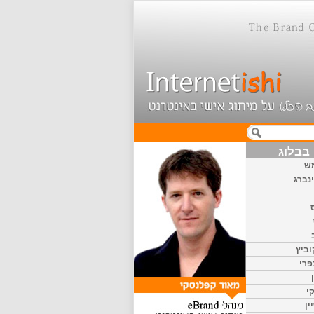
בבלוג
ש
נברג
וביץ
פרי
י
ין