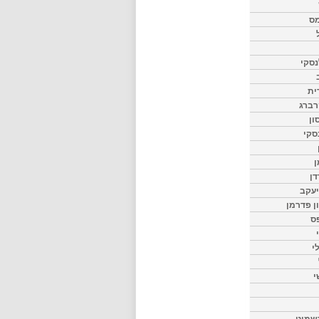
מס
סקי
ית
רברג
ון
סקי
ן
דן
יעקב
ון פדרמן
ס
י
י
שמיט