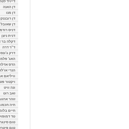
דייויד לטר
דן האנה
דן מנו
דן רובננקו
דן שאובל
דניס רודמן
דנית ניצן
דקלה בר א
ד"ר דרה
דרק ג'ונסו
האג' פלמי
הדס אדלר
הנרי או'לפ
וויליאם א
ויקטור פט
ונה וויט
זאב רוט
זוהר ארגוב
חיה חכמוב
חיים בלומ
טד דמופול
טום סינגר
טום פיטרס