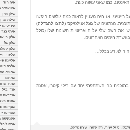
 האינטנט כמו שאני עושה כעת.
איה הוד
איוואנדר ה
אילן כהן
 רייטינג, אז היה מעניין לראות כמה גולשים חיפשו
אילת נבון
כנית. מנתונים של גוגל אנילטיקס
(לחצו להגדלה)
איריס קרי
נשים חיפשו את השם שלי על הוואריוציות השונות שלו (כולל
איתי בנר
בעשרת הימים האחרונים.
אלון בן א
אלון גל
אלון קפלנ
 היה לא רע בכלל…
אליזרין וי
אליינה פיט
אלכס קומן
אמ.סי. הא
אמינם
אמיר שחר
בתוכנית בה השתתפתי יחד עם ריקי קיטרו, אסנת
אנדי ביל
אנדראה או
אסנת בצל
אסף נחום
אסף פרץ
אקנקשה ג
אריאל הלו
לנסקי
סיגל גשורי
ריקי קיטרו
שירה פליקס
אריה מלינ