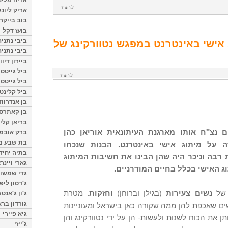
להגיב
אריק ליונג
בוב בייקר
בועז דקל
ביבי נתניה
אישי באינטרנט במפגש נטוורקינג של
ביבי נתניה
ביירון דיוו
ביל גייטס
להגיב
ביל גייטס
ביל קלינטו
בן אנדרווד
בן קאתרס
בריאן קליי
נצ"ח אותו מארגנת העיתונאית אוריאן כהן
ברק אובמ
בת שבע מל
 על מיתוג אישי באינטרנט. הבנות שנכחו
בתיה יחיד
 רבה וניכר היה שהן הבינו את חשיבות המיתוג
גארי ויינר
ג האישי בכלל בחיים המודרניים.
גדי שמשון
ג'דסון ליפ
 של
נשים צעירות
(בגילן וברוחן)
וחזקות
. מטרת
ג'ון ג'אנט
גורדון ברא
ים שאכפת להן ממה שקורה כאן בישראל ומעוניינות
גיא פיירי
 את הכוח לשנות ולעשות- הן על ידי נטוורקינג והן
ג'ייזי