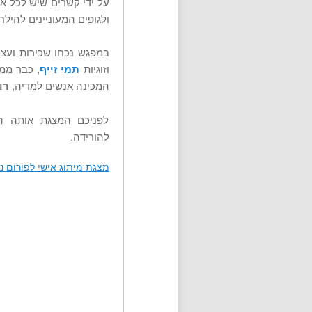
על ידי קשרים שיש לכל אח
ולגופים המעוניינים להילח
במפגש נכחו שכירות ועצ
וזוגיות
תמי זייף
, כבר ממ
המכינה אנשים למדיה,
רו
לפניכם המצגת אותה הע
להורידה.
מצגת מיתוג אישי לפורום נ