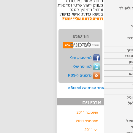
וליפילד
ב
הרשמו
דרת
לעדכונים
סקי
יסברג
לפייסבוק שלי
ון
לטוויטר שלי
מר
עדכונים ל-RSS
אתר הבית של eBrand
ניל
ארכיונים
אל
אוקטובר 2011
ואל
ספטמבר 2011
י
יולי 2011
יאק