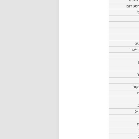
דסטרום
יג
ייכר
'
וזי
ט
יל
ס