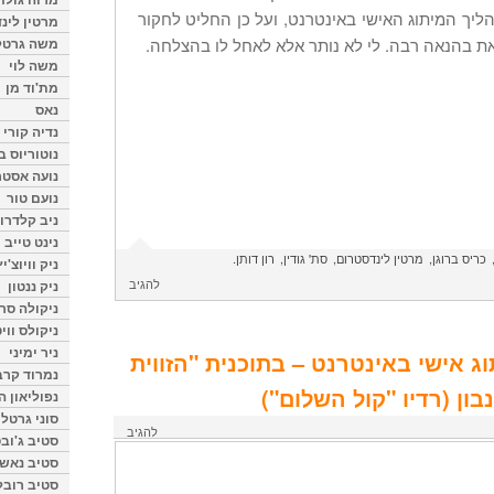
יך המיתוג האישי באינטרנט, ועל כן החליט לחקור
מרטין לינ
ת בהנאה רבה. לי לא נותר אלא לאחל לו בהצלחה.
משה גרטל
משה לוי
מת'וד מן
נאס
נדיה קורי
נוטוריוס ב
נועה אסטר
נועם טור
ניב קלדרון
נינט טייב
כריס ברוגן
מרטין לינדסטרום
סת' גודין
רון דותן
ניק וויוצ'יץ
להגיב
ניק ננטון
ניקולה סרק
ניקולס ווי
ניר ימיני
תוג אישי באינטרנט – בתוכנית "הזווית
נמרוד קרב
ון (רדיו "קול השלום")
נפוליאון ה
סוני גרטל
להגיב
סטיב ג'וב
סטיב נאש
סטיב רובל