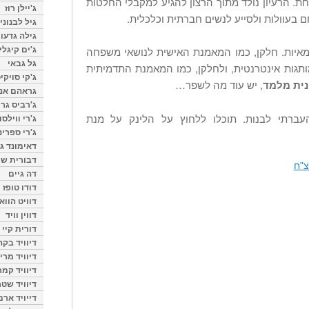
ת. הרעיון נולד מתוך הרצון להגיע למקבלי החלטות
ג'יילן רוז
ם בעוולות ולסייע לנשים חברתית וכלכלית.
גיל לבנוני
גילה גדעון
ג'ים קיגלי
מאיות. חלקן, כמו המאמנת האישית לנושאי משפחה
גל גבאי
ותגות אינטרנטית, ולחלקן, כמו המאמנת התדמיתית
ג'קי סויקי
נית מלמד
, יש עוד מה לשפר…
גראהם אנת
ג'רביס גרי
ברתי לבנות. תוכלו ללחוץ על הלינק על מנת
ג'רי ווילסו
ג'רי ספרינ
דאימונד ג'
דבורית שר
צ"ח
דה גיים
דודו טופז
דוויט הווא
דווין וויד
דורית קיי
דיוויד בק
דיוויד מרי
דיוויד קמר
דיוויד שטר
דייויד ארמ