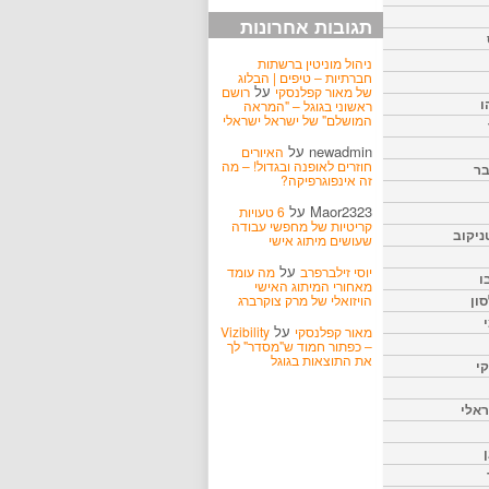
תגובות אחרונות
ניהול מוניטין ברשתות
חברתיות – טיפים | הבלוג
על
של מאור קפלנסקי
רושם
ו
ראשוני בגוגל – "המראה
המושלם" של ישראל ישראלי
newadmin
על
האיורים
חוזרים לאופנה ובגדול! – מה
בר
זה אינפוגרפיקה?
Maor2323
על
6 טעויות
קריטיות של מחפשי עבודה
ניקוב
שעושים מיתוג אישי
על
יוסי זילברפרב
מה עומד
ו
מאחורי המיתוג האישי
הויזואלי של מרק צוקרברג
ון
על
מאור קפלנסקי
Vizibility
– כפתור חמוד ש"מסדר" לך
את התוצאות בגוגל
קי
אלי