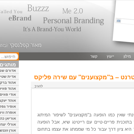
מילון
ייעוץ
קשר
מותגים 
אדורם שמ
טרנט – ב"מקצוענים" עם שירה פליקס
אדית שטיי
אהוד ברק
להגיב
אהוד פוזיס
אודי פוזיס
אוהד יעקב
אופיר גפק
אופרה ווינ
נתי שאין כמו הופעה ב"מקצוענים" לשיפור המיתוג
אוריאן כהן
בתוכנית פריים-טיים עם רייטינג שיא, אבל הופעה
אורלי יצחק
ב"מקצוענים" של ערוץ 10 היא ציון דרך עבור כל מי שממתג את עצמו בתחום
אורן זוננשי