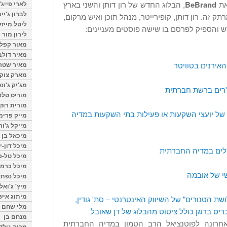
את
BeBrand
, הבלוג החדש של רון דותן והשני בארץ
לארי פייג'
לברון ג'יי
 זה. רון דותן, קופירייטר, מנהל תוכן ואיש מרקום,
ליטל מייזל
ש והספיק לפרסם בו שישה פוסטים מעניינים:
לירון מור
מאור קפלנ
מאיר דולב
אירנים בטוויטר
מאיר שטר
מארק צוק
מג'יק ג'ונס
"רים ברשת חברתית
מוריס טלנ
מורית רוזן
 של יועצי השקעות או פעילות בתי השקעות במדיה
מייק פרימ
מייקל ג'ור
מיכאל בן 
מיכל דון-י
לים במדיה החברתית
מיכל טל-פ
מיכל כרמי
י של אובמה
מיכל נפתל
מיץ' ג'ואל
מיתוג איש
שת הטנורים" של השיווק האינטרנטי – סת' גודין,
מלי שחם
ריס ברוגן כולל ציטוט מהבלוג של דן שאובל
מנחם בן
חרונה לפוטנציאל הרב הטמון במדיה החברתית
מרוה גולד