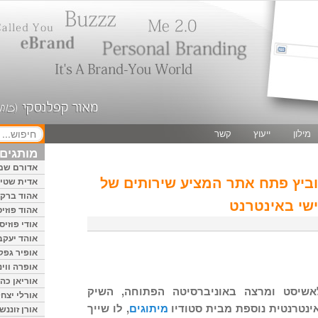
מילון
ייעוץ
קשר
מותגים 
אדורם שמ
וביץ פתח אתר המציע שירותים של
אדית שטיי
אהוד ברק
ישי באינטרנט
אהוד פוזיס
אודי פוזיס
אוהד יעקב
אופיר גפק
אופרה ווינ
אוריאן כהן
אשיסט ומרצה באוניברסיטה הפתוחה, השיק
אורלי יצחק
 אינטרנטית נוספת מבית סטודיו
מיתוגים
, לו שייך
אורן זוננשי