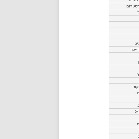
דסטרום
יג
ייכר
'
וזי
ט
יל
ס