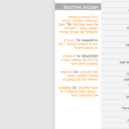
תגובות אחרונות
ניהול מוניטין ברשתות
חברתיות – טיפים | הבלוג
על
של מאור קפלנסקי
רושם
ו
ראשוני בגוגל – "המראה
המושלם" של ישראל ישראלי
newadmin
על
האיורים
חוזרים לאופנה ובגדול! – מה
בר
זה אינפוגרפיקה?
Maor2323
על
6 טעויות
קריטיות של מחפשי עבודה
ניקוב
שעושים מיתוג אישי
על
יוסי זילברפרב
מה עומד
ו
מאחורי המיתוג האישי
הויזואלי של מרק צוקרברג
ון
על
מאור קפלנסקי
Vizibility
– כפתור חמוד ש"מסדר" לך
את התוצאות בגוגל
קי
אלי