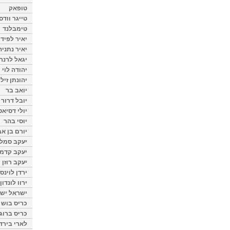
טופאק
טייגר וודס
טימבלנד
יאיר לפיד
יאיר נתניה
יגאל לרנר
יהודה לוי
יהונתן זיל
יואב בר
יובל דרור
יולי דסיאט
יוסי בהר
יורם בן אב
יעקב סמלס
יעקב קדמי
יעקב רוזן
ירדן לוינס
ירוו לונדון
ישראל ישר
כריס בוש
כריס ברוגן
לארי בירד