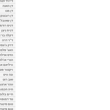
דייויד לטר
דן האנה
דן מנו
דן רובננקו
דן שאובל
דניס רודמן
דנית ניצן
דקלה בר א
ד"ר דרה
דרק ג'ונסו
האג' פלמי
הדס אדלר
הנרי או'לפ
וויליאם א
ויקטור פט
ונה וויט
זאב רוט
זוהר ארגוב
חיה חכמוב
חיים בלומ
טד דמופול
טום סינגר
טום פיטרס