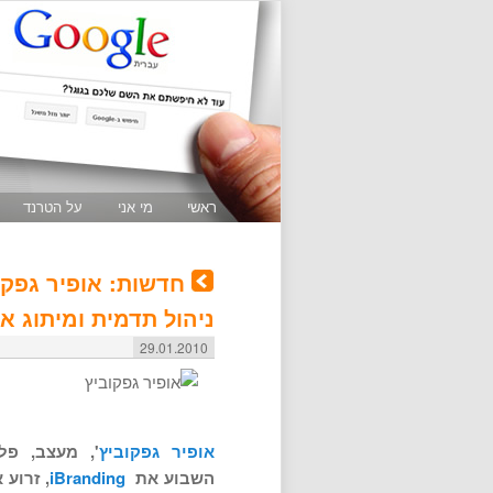
ראשי
מי אני
על הטרנד
חדשות: אופיר גפק
ניהול תדמית ומיתוג א
29.01.2010
אופיר גפקוביץ
', מעצב, פל
השבוע את
iBranding
, זרוע