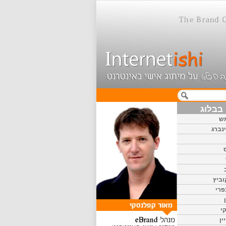
בבלוג
ש
נברג
וביץ
פרי
י
ין