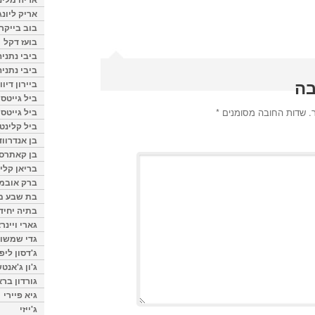
אריק ליונג
בוב בייקר
בועז דקל
ביבי נתניה
ביבי נתניה
בה
ביירון דיוו
ביל גייטס
.
שדות החובה מסומנים
*
ביל גייטס
ביל קלינטו
בן אנדרווד
בן קאתרס
בריאן קליי
ברק אובמ
בת שבע מל
בתיה יחיד
גארי ויינר
גדי שמשון
ג'דסון ליפ
ג'ון ג'אנט
גורדון ברא
גיא פיירי
ג'ייזי