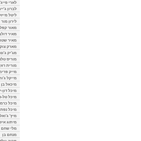
לארי פייג'
לברון ג'יי
ליטל מייזל
לירון מור
מאור קפלנ
מאיר דולב
מאיר שטר
מארק צוק
מג'יק ג'ונס
מוריס טלנ
מורית רוזן
מייק פרימ
מייקל ג'ור
מיכאל בן 
מיכל דון-י
מיכל טל-פ
מיכל כרמי
מיכל נפתל
מיץ' ג'ואל
מיתוג איש
מלי שחם
מנחם בן
מרוה גולד