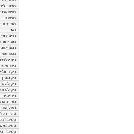
מרטין לינ
משה גרטל
משה לוי
מת'וד מן
נאס
נדיה קורי
נוטוריוס ב
נועה אסטר
נועם טור
ניב קלדרון
נינט טייב
ניק וויוצ'יץ
ניק ננטון
ניקולה סרק
ניקולס ווי
ניר ימיני
נמרוד קרב
נפוליאון ה
סוני גרטל
סטיב ג'וב
סטיב נאש
סטיב רובל