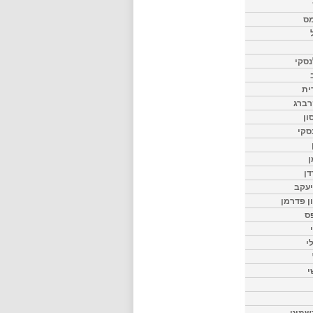
מס
סקי
ית
רברג
ון
סקי
ן
דן
יעקב
ון פדרמן
ס
י
י
שמיט