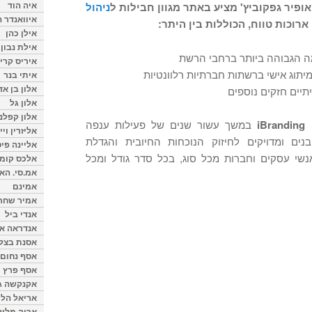
איה הוד
 אופיר גפקוביץ' מציע באתר מגוון חבילות ל
ניהול
איוואנדר ה
ארוכות טווח, הכוללות בין היתר:
אילן כהן
אילת נבון
ה הגבוהה ביותר ברחבי הרשת
איריס קרי
תוג אישי ברשתות חברתיות רלוונטיות
איתי בנר
אלון בן א
תיים חזקים נוספים
אלון גל
אלון קפלנ
ת
iBranding
במשך עשור שנים של פעילות ענפה
אליזרין וי
נים ומדויקים לחיזוק הנוכחות החיובית והגדלת
אליינה פיט
שי עסקים וחברות מכל סוג, בכל סדר גודל ומכל
אלכס קומן
אמ.סי. הא
אמינם
אמיר שחר
אנדי ביל
אנדראה או
אסנת בצל
אסף נחום
אסף פרץ
אקנקשה ג
אריאל הלו
אריה מלינ