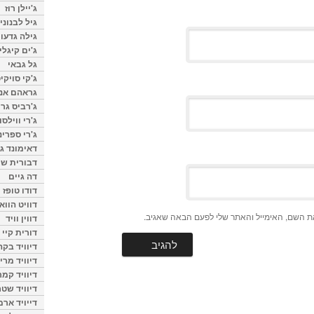
ג'יילן רוז
גיל לבנוני
גילה גדעון
ג'ים קיגלי
גל גבאי
ג'קי סויקי
גראהם אנת
ג'רביס גרי
ג'רי ווילסו
ג'רי ספרינ
דאימונד ג'
דבורית שר
דה גיים
דודו טופז
דוויט הווא
ת השם, האימייל והאתר שלי לפעם הבאה שאגיב.
דווין וויד
דורית קיי
דיוויד בק
דיוויד מרי
דיוויד קמר
דיוויד שטר
דייויד ארמ