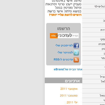
וליפילד
ב
הרשמו
דרת
לעדכונים
סקי
יסברג
לפייסבוק שלי
ון
לטוויטר שלי
מר
עדכונים ל-RSS
אתר הבית של eBrand
ניל
ארכיונים
אל
אוקטובר 2011
ואל
ספטמבר 2011
י
יולי 2011
יאק