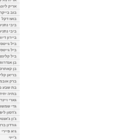
אריק ליונג
בוב בייקר
בועז דקל
ביבי נתניה
ביבי נתניה
ביירון דיוו
ביל גייטס
ביל גייטס
ביל קלינטו
בן אנדרווד
בן קאתרס
בריאן קליי
ברק אובמ
בת שבע מל
בתיה יחיד
גארי ויינר
גדי שמשון
ג'דסון ליפ
ג'ון ג'אנט
גורדון ברא
גיא פיירי
ג'ייזי