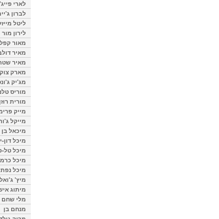
לארי פייג'
לברון ג'יי
ליטל מייזל
לירון מור
מאור קפלנ
מאיר דולב
מאיר שטר
מארק צוק
מג'יק ג'ונס
מוריס טלנ
מורית רוזן
מייק פרימ
מייקל ג'ור
מיכאל בן 
מיכל דון-י
מיכל טל-פ
מיכל כרמי
מיכל נפתל
מיץ' ג'ואל
מיתוג איש
מלי שחם
מנחם בן
מרוה גולד